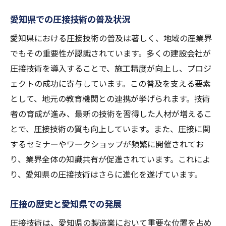
圧接技術の革新がもたらす新たな可能性
愛知県での圧接技術の普及状況
愛知県での圧接技術の革新事例
愛知県における圧接技術の普及は著しく、地域の産業界
圧接技術の自動化とその影響
でもその重要性が認識されています。多くの建設会社が
愛知県の圧接技術開発の最前線
圧接技術を導入することで、施工精度が向上し、プロジ
革新を促進する地域と企業の協力
ェクトの成功に寄与しています。この普及を支える要素
として、地元の教育機関との連携が挙げられます。技術
圧接と溶接それぞれの強みを活かした地域発展
者の育成が進み、最新の技術を習得した人材が増えるこ
の秘訣
とで、圧接技術の質も向上しています。また、圧接に関
地域の建設ニーズに応える技術選定
するセミナーやワークショップが頻繁に開催されてお
圧接と溶接の強みの融合と応用
り、業界全体の知識共有が促進されています。これによ
愛知県の建設業界の多様性と技術の最適化
り、愛知県の圧接技術はさらに進化を遂げています。
地域発展を支える技術的バックボーン
愛知県での成功事例から学ぶ圧接と溶接
圧接の歴史と愛知県での発展
地域発展に寄与する技術イノベーション
圧接技術は、愛知県の製造業において重要な位置を占め