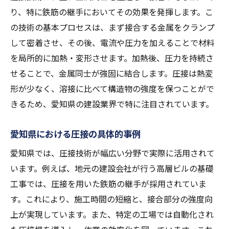
圧接技術が建設コストに与える効果
り、特に鉄筋の継手においてその効果を発揮します。こ
愛知県建設業界での圧接技術の活用状況
の技術の基本プロセスは、まず接合する金属をクランプ
圧接技術を生かした建設の成功事例
して密着させ、その後、電流や圧力を加えることで材料
圧接と溶接の違いを知ることで得られる建設の
を局所的に加熱・変形させます。加熱後、圧力を持続さ
効率化
せることで、金属同士が強固に結合します。圧接は熱変
形が少なく、溶接に比べて構造物の強度を保つことがで
圧接と溶接の基礎的な違い
きるため、愛知県の建設業界で特に注目されています。
それぞれの技術が持つ特性と適用分野
愛知県における技術選定のポイント
愛知県における圧接の具体的事例
建設現場での圧接と溶接の使い分け
愛知県では、圧接技術が幅広い分野で実際に活用されて
技術の選択が効率に与える影響
います。例えば、地元の建設会社が行う高層ビルの基礎
効率的な建設を実現するための技術選定
工事では、圧接を用いた鉄筋の継手が採用されていま
圧接技術が愛知県で進化を遂げる理由と未来
す。これにより、施工時間の短縮と、接合部分の強度向
愛知県の技術革新の背景
上が実現しています。また、特定の工場では自動化され
圧接技術の進化を支える研究と開発