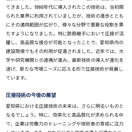
愛知県の企業が選ぶ圧接技術その理由と結果
てきました。1960年代に導入されたこの技術は、当初限
圧接技術を選ぶ企業の声とその理由
られた業界に利用されていましたが、技術の進歩ととも
にその適用範囲が広がり、様々な分野で重要な役割を果
圧接技術導入による企業の成長事例
たすようになりました。特に鉄筋継手において圧接が活
愛知県の企業が圧接技術を採用する背景
躍し、高品質な接合が可能となったことで、愛知県内の
圧接技術が企業にもたらすビジネスチャン
建設現場でもその利用が促進されました。近年では、大
ス
学や研究機関との連携が進み、最新技術の導入が進化を
競争力を維持するための圧接技術の役割
遂げ、新たな市場ニーズに応える形で圧接技術が発展し
愛知県の企業による圧接技術成功の秘訣
ています。
圧接技術の今後の展望
愛知県における圧接技術の未来は、さらに明るいものと
なるでしょう。特に、効率化と高品質化が求められる中
で、企業は労働力のトレーニングや技術者の育成に注力