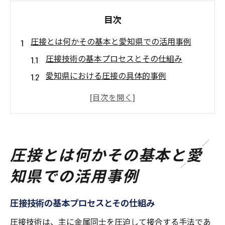
目次
圧接とは何かその基本と愛知県での活用事例
圧接技術の基本プロセスとその仕組み
愛知県における圧接の具体的事例
圧接が選ばれる理由とそのメリット
愛知県での圧接技術の普及状況
圧接の歴史と愛知県での発展
圧接技術の今後の展望
圧接とは何かその基本と愛
愛知県の建設業界における圧接技術の重要性
知県での活用事例
建設業界の中での圧接の役割
圧接が建設プロジェクトに与える影響
圧接技術の基本プロセスとその仕組み
愛知県の建設業界が圧接に注目する理由
圧接技術は、主に金属同士を圧迫して接合する手法であ