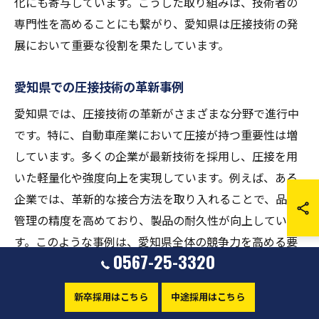
化にも寄与しています。こうした取り組みは、技術者の
専門性を高めることにも繋がり、愛知県は圧接技術の発
展において重要な役割を果たしています。
愛知県での圧接技術の革新事例
愛知県では、圧接技術の革新がさまざまな分野で進行中
です。特に、自動車産業において圧接が持つ重要性は増
しています。多くの企業が最新技術を採用し、圧接を用
いた軽量化や強度向上を実現しています。例えば、ある
企業では、革新的な接合方法を取り入れることで、品質
管理の精度を高めており、製品の耐久性が向上していま
す。このような事例は、愛知県全体の競争力を高める要
0567-25-3320
因となっており、圧接技術が地域産業に果たす役割を一
層際立たせています。また、圧接技術の進化は、今後も
新卒採用はこちら
中途採用はこちら
新たな可能性を広げるでしょう。