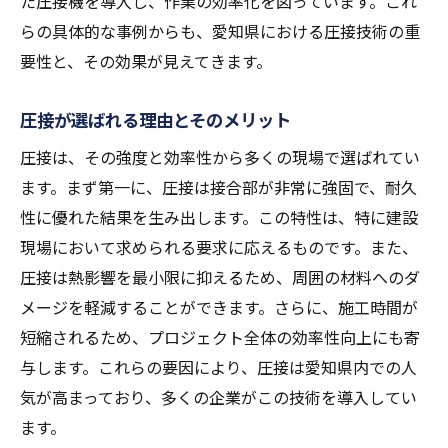
た圧接機を導入し、作業の効率化を図っています。これ
らの具体的な事例からも、愛知県における圧接技術の重
愛知県における次世代圧接技術の開発
要性と、その効果が見えてきます。
愛知県の企業による圧接技術の導入事例
圧接技術がもたらす愛知県の未来
圧接が選ばれる理由とそのメリット
地域社会における圧接技術の貢献
圧接は、その強度と効率性から多くの現場で選ばれてい
圧接が可能にする強度と耐久性のある建設構造
ます。まず第一に、圧接は接合部が非常に強固で、耐久
圧接がもたらす構造物の強度向上
性に優れた結果を生み出します。この特性は、特に建設
耐久性に優れた圧接技術の特徴
現場において求められる要求に応えるものです。また、
愛知県での耐震構造への圧接技術の応用
圧接は熱影響を最小限に抑えるため、周囲の材料へのダ
圧接による長寿命の建物づくり
メージを軽減することができます。さらに、施工時間が
短縮されるため、プロジェクト全体の効率性向上にも寄
実証された圧接の耐久性事例
与します。これらの要因により、圧接は愛知県内での人
圧接技術が可能にする持続可能な建設
気が高まっており、多くの企業がこの技術を導入してい
愛知県の圧接技術の最前線で起こる革新の波
ます。
最先端の圧接機器とその特徴