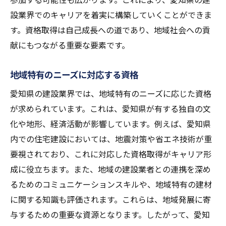
地域社会への貢献と資格の役割
設業界でのキャリアを着実に構築していくことができま
資格取得者が集うネットワークの構築
す。資格取得は自己成長への道であり、地域社会への貢
資格を活かした新規プロジェクトの提案
献にもつながる重要な要素です。
資格を基にした業界内での地位向上
資格が鍵を握る愛知県での建設業キャリアの未
地域特有のニーズに対応する資格
来
愛知県の建設業界では、地域特有のニーズに応じた資格
資格が開く未来のキャリアの可能性
が求められています。これは、愛知県が有する独自の文
愛知県での持続可能なキャリアの構築
化や地形、経済活動が影響しています。例えば、愛知県
資格を基にした長期的なキャリア戦略
内での住宅建設においては、地震対策や省エネ技術が重
資格取得が促進する業界の成長
要視されており、これに対応した資格取得がキャリア形
成に役立ちます。また、地域の建設業者との連携を深め
地域に根ざしたキャリアプランニング
るためのコミュニケーションスキルや、地域特有の建材
資格取得後の未来を見据えた計画
に関する知識も評価されます。これらは、地域発展に寄
与するための重要な資源となります。したがって、愛知