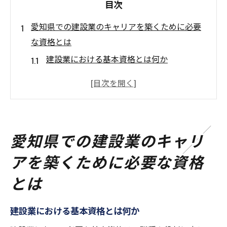
目次
愛知県での建設業のキャリアを築くために必要
な資格とは
建設業における基本資格とは何か
愛知県での資格取得の重要性
キャリア形成に役立つ専門資格
資格取得がもたらすキャリアアップの機会
地域特有のニーズに対応する資格
愛知県での建設業のキャリ
資格を活かした地域貢献の方法
アを築くために必要な資格
建設業界でのスキルアップに欠かせない愛知県
とは
の資格情報
スキルアップに必要な資格一覧
建設業における基本資格とは何か
愛知県独自の資格制度とは