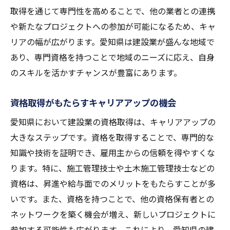
愛知県における資格の活用事例
取得を通じて専門性を高めることで、他の業者との連携
愛知県の建設業で必要な資格とその活用法を探
や新たなプロジェクトへの参加が可能になるため、キャ
る
リアの幅が広がります。愛知県は建設業が盛んな地域で
あり、専門資格を持つことで地域のニーズに応え、自身
必要とされる資格の種類とその役割
のスキルを活かすチャンスが豊富にあります。
資格を活かしたプロジェクトへの参加方法
資格が保証する専門性の確認
資格取得がもたらすキャリアアップの機会
資格を通じたスキルの多様化
愛知県において建設業の資格取得は、キャリアアップの
資格取得の実務への応用例
大きなステップです。資格を取得することで、専門的な
資格を活かし地域発展に寄与する方法
知識や技術を証明でき、雇用主からの信頼を得やすくな
愛知県の建設業界での資格取得がもたらす新た
ります。特に、施工管理技士や土木施工管理技士などの
な可能性
資格は、昇進や給与面でのメリットをもたらすことが多
新たなキャリア機会の創出
いです。また、資格を持つことで、他の資格保有者との
資格取得が促す業界イノベーション
ネットワークを築く機会が増え、新しいプロジェクトに
参加する可能性も広がります。これにより、愛知県の建