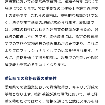
新技術に対応するための資格
建設業において必要な基本資格は、職種や役割に応じて
多岐にわたります。特に重要なのは建築士や施工管理技
資格を活用したスキル向上の方法
士の資格です。これらの資格は、技術的な知識だけでな
資格取得に向けた実践的な勉強法
く、法令や施工基準の理解が求められます。愛知県で
資格を通じた専門性の強化
は、地域の特性に合わせた建設業の標準があるため、各
資格取得が愛知県での建設業キャリアに与える
資格の取得は不可欠です。資格取得には、指定の教育機
影響
関での学びや実務経験の積み重ねが必要であり、これに
資格がキャリアに与える具体的な影響
よりプロフェッショナルとしての信頼を得られます。さ
建設業における資格の重要性
らに、資格を通じて得た知識は、現場での判断力や問題
資格取得後のキャリアパスの選択肢
解決能力を高める手助けとなります。
資格を活かした愛知県での成功事例
愛知県での資格取得の重要性
企業が求める資格とその背景
愛知県での建設業において資格取得は、キャリア形成の
資格取得が促す業界内での成長
基盤となります。技術革新が進む現代において、単に経
愛知県での建設業界資格取得の具体的なステッ
験を積むだけではなく、資格を通じて公式にスキルを証
プ