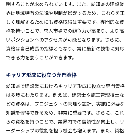
明することが求められています。また、愛知県の建設業
資格取得プロセスの概要
界は地域特有の法律や規制が影響するため、これらを正
資格試験の準備と対策
しく理解するためにも資格取得は重要です。専門的な資
愛知県での資格試験会場について
格を持つことで、求人市場での競争力が高まり、より高
資格取得に必要な時間と費用
いポジションへのアクセスが可能となります。さらに、
資格取得を支援するプログラム
資格は自己成長の指標ともなり、常に最新の技術に対応
できる力を養うことができます。
実践的な資格取得勉強法
資格取得を活用して愛知県の建設業界でキャリ
キャリア形成に役立つ専門資格
アアップ
愛知県で建設業におけるキャリア形成に役立つ専門資格
資格を活かしたキャリアアップの方法
は多岐にわたります。例えば、建築士や施工管理技士な
資格取得後に目指すべきポジション
どの資格は、プロジェクトの管理や設計、実施に必要な
資格を武器にするための戦略
知識を習得できるため、非常に重要です。さらに、これ
建設業界でのキャリア成長のステップ
らの資格を持つことで、業界内での信頼性が向上し、リ
資格取得がもたらす新たなキャリア機会
ーダーシップの役割を担う機会も増えます。また、資格