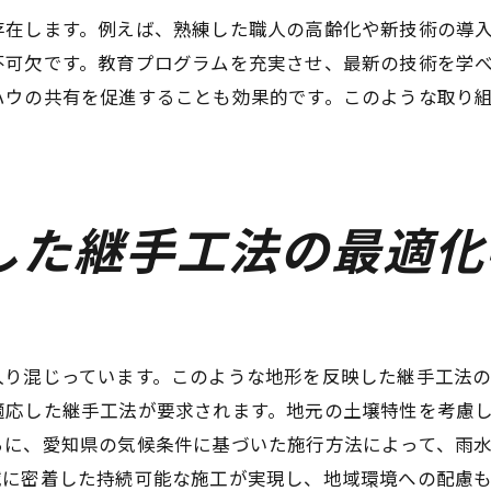
環境への配慮を考慮した素材選定
存在します。例えば、熟練した職人の高齢化や新技術の導
施工効率を高める素材活用法
不可欠です。教育プログラムを充実させ、最新の技術を学
ハウの共有を促進することも効果的です。このような取り
地域資源を活かした持続可能な技術
地域経済を支える継手工法最適化の実際
経済成長に寄与する継手工法の影響
地域産業と共に進化する工法の実例
した継手工法の最適化
地元企業との協力による成長戦略
継手工法が導く新たな雇用創出
地域経済を支える技術とその未来
持続的な経済発展を目指すプロジェクト
入り混じっています。このような地形を反映した継手工法
愛知県の継手工法が国際的に評価される理由
適応した継手工法が要求されます。地元の土壌特性を考慮
独自の技術とその国際的優位性
らに、愛知県の気候条件に基づいた施行方法によって、雨
域に密着した持続可能な施工が実現し、地域環境への配慮
国際評価を高めるための取り組み