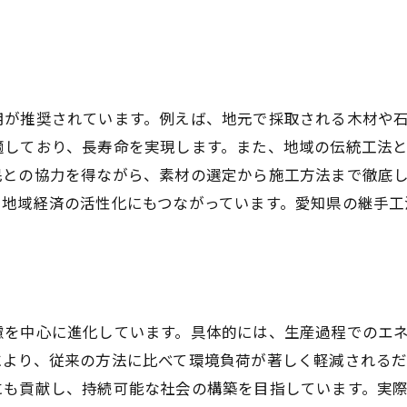
愛知県から学ぶ他地域への影響
世界に通じる技術革新の事例
国際市場での成功事例とその要因
用が推奨されています。例えば、地元で採取される木材や
愛知県の技術が国際的に認められた理由
適しており、長寿命を実現します。また、地域の伝統工法
民との協力を得ながら、素材の選定から施工方法まで徹底
、地域経済の活性化にもつながっています。愛知県の継手工
慮を中心に進化しています。具体的には、生産過程でのエ
により、従来の方法に比べて環境負荷が著しく軽減される
にも貢献し、持続可能な社会の構築を目指しています。実