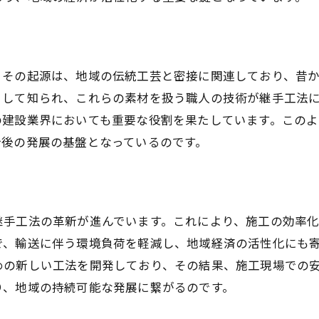
地域資源を最大限に活かした技術応用
熟練職人と技術革新がもたらす継手工法の新たな可能
熟練職人の知識と技の伝承
。その起源は、地域の伝統工芸と密接に関連しており、昔
現代技術がもたらす新しい工法の展望
として知られ、これらの素材を扱う職人の技術が継手工法
技術革新が生む施工の効率化
の建設業界においても重要な役割を果たしています。この
次世代職人育成と技術継承の取り組み
今後の発展の基盤となっているのです。
地域経済への貢献と未来の可能性
新技術が開く国際的な評価と展望
継手工法の進化が愛知県に与える影響とその未来
継手工法の革新が進んでいます。これにより、施工の効率
地域経済に与えるポジティブな影響
で、輸送に伴う環境負荷を軽減し、地域経済の活性化にも
継手工法の進化と地域社会の関係性
めの新しい工法を開発しており、その結果、施工現場での
愛知県の産業発展における継手工法の役割
り、地域の持続可能な発展に繋がるのです。
将来の展望としての持続可能な工法