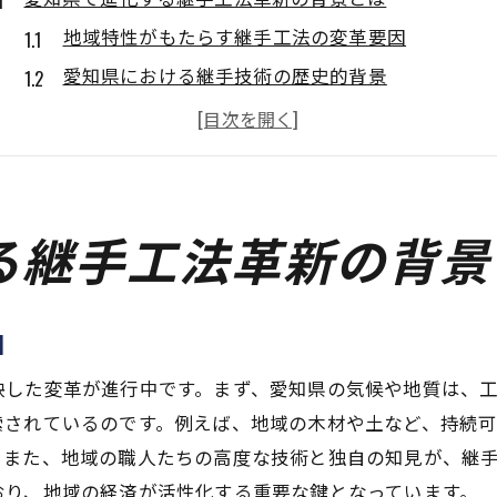
地域特性がもたらす継手工法の変革要因
愛知県における継手技術の歴史的背景
地元素材を活かした工法革新の重要性
技術革新が施工効率に与える影響
職人技術と現代技術の融合が可能にする未来
愛知県特有の課題とその解決策
る継手工法革新の背景
地域特性を活かした継手工法の最適化事例を探る
愛知県の地形を考慮した施工事例
因
地域素材を使用した成功事例の紹介
環境配慮を取り入れた最適化の実践
映した変革が進行中です。まず、愛知県の気候や地質は、
索されているのです。例えば、地域の木材や土など、持続
施工安全と効率を両立したプロジェクト
。また、地域の職人たちの高度な技術と独自の知見が、継
地元コミュニティとの協力とその成果
おり、地域の経済が活性化する重要な鍵となっています。