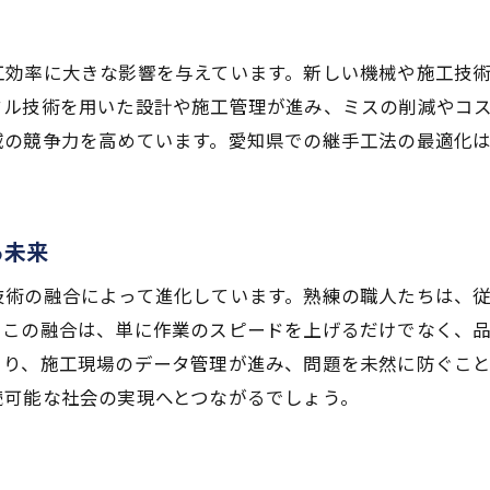
地域住民の生活に及ぼす変化と影響
未来の技術革新を予測する視点
工効率に大きな影響を与えています。新しい機械や施工技
持続可能な社会を目指す継手工法の最新トレンド
タル技術を用いた設計や施工管理が進み、ミスの削減やコ
環境に優しい継手工法の実践例
域の競争力を高めています。愛知県での継手工法の最適化
新素材を用いた持続可能な技術
エネルギー効率を高める工法の開発
地域特性に基づく持続可能性の追求
る未来
最新トレンドに見る未来の工法
技術の融合によって進化しています。熟練の職人たちは、
持続可能な社会構築への貢献
。この融合は、単に作業のスピードを上げるだけでなく、
自然素材を活用した継手工法最適化の鍵
より、施工現場のデータ管理が進み、問題を未然に防ぐこ
地域特産素材と工法の組み合わせ
続可能な社会の実現へとつながるでしょう。
自然素材が果たす役割とその利点
伝統工法と自然素材の融合