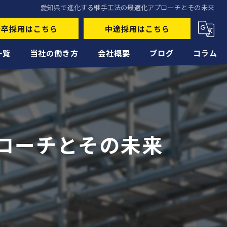
愛知県で進化する継手工法の最適化アプローチとその未来
新卒採用はこちら
中途採用はこちら
一覧
当社の働き方
会社概要
ブログ
コラム
未経験
経験者
ローチとその未来
正社員
高収入
転職