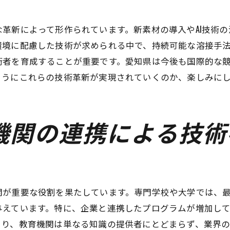
サステナブルな製品の実例
持続可能な社会を目指す取り組み
革新によって形作られています。新素材の導入やAI技術
環境に配慮した技術が求められる中で、持続可能な溶接手
新素材がもたらす未来の可能性
術者を育成することが重要です。愛知県は今後も国際的な
未来を切り開く次世代の溶接技術者たちの挑戦
ようにこれらの技術革新が実現されていくのか、楽しみに
次世代技術者の育成と支援
若手技術者の活躍とその影響
技術革新に挑むチャレンジ精神
機関の連携による技術
次世代技術者が直面する課題
新たなビジョンを描く若い力
未来を見据えた技術者の可能性
愛知県の溶接技術の未来を見据えた展望
関が重要な役割を果たしています。専門学校や大学では、
未来を見据えた技術開発計画
与えています。特に、企業と連携したプログラムが増加し
より、教育機関は単なる知識の提供者にとどまらず、業界
地域全体の技術革新戦略