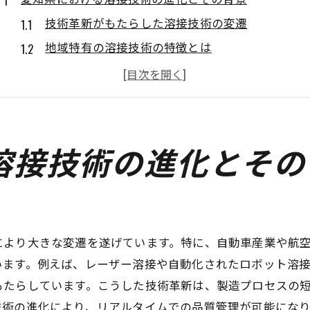
技術革新がもたらした溶接技術の変遷
地域特有の溶接技術の特徴とは
溶接技術の進化を支える技術者たち
地域のニーズに応える溶接技術の開発
地域産業と溶接技術の相互作用
愛知県における溶接技術の未来図
溶接技術の進化とその
地域企業と教育機関の連携による技術者育成の重要性
教育機関が果たす役割とは
企業と教育の連携による成果
実践的な教育プログラムの必要性
により大きな変遷を遂げています。特に、自動車産業や航
います。例えば、レーザー溶接や自動化されたロボット溶
愛知県の技術者育成の現状
もたらしています。こうした技術革新は、製造プロセスの
技術者育成の成功事例
技術の進化により、リアルタイムでの品質管理が可能にな