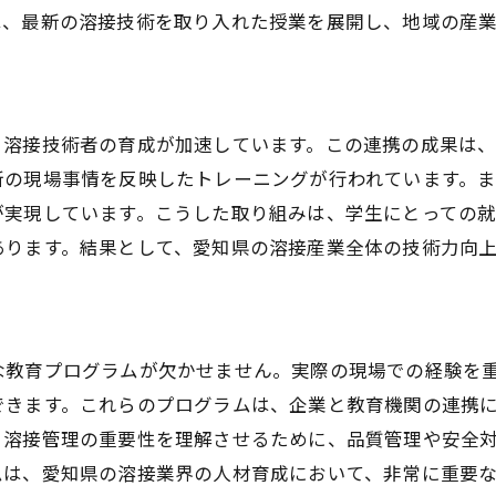
は、最新の溶接技術を取り入れた授業を展開し、地域の産
溶接技術が描く未来のビジョン
溶接業界の未来像と期待される役割
次世代技術の導入とその影響
、溶接技術者の育成が加速しています。この連携の成果は
愛知県の溶接技術が示す未来の道
新の現場事情を反映したトレーニングが行われています。
が実現しています。こうした取り組みは、学生にとっての
あります。結果として、愛知県の溶接産業全体の技術力向
な教育プログラムが欠かせません。実際の現場での経験を
できます。これらのプログラムは、企業と教育機関の連携
、溶接管理の重要性を理解させるために、品質管理や安全
ムは、愛知県の溶接業界の人材育成において、非常に重要