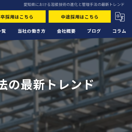
愛知県における溶接技術の進化と管理手法の最新トレンド
新卒採用はこちら
中途採用はこちら
一覧
当社の働き方
会社概要
ブログ
コラム
未経験
経験者
法の最新トレンド
正社員
高収入
転職