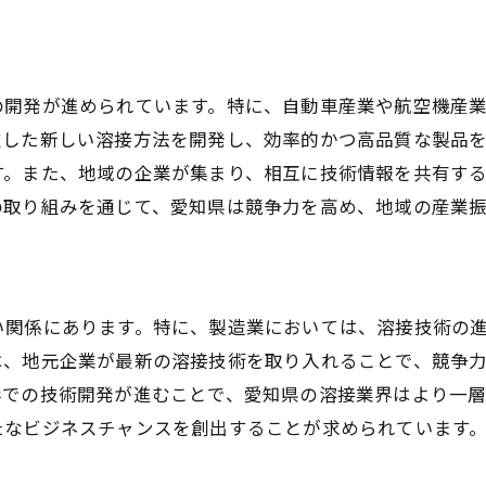
労働環境の改善と技術の役割
愛知県製造業の競争力向上
国際競争力を高める愛知県の溶接業界の取り組み
の開発が進められています。特に、自動車産業や航空機産
国際市場に向けた技術開発
慮した新しい溶接方法を開発し、効率的かつ高品質な製品
世界が注目する溶接技術の魅力
す。また、地域の企業が集まり、相互に技術情報を共有す
海外企業との連携事例
の取り組みを通じて、愛知県は競争力を高め、地域の産業
競争力を支える技術革新の取り組み
輸出戦略と溶接技術の融合
国際基準に準拠した技術の導入
い関係にあります。特に、製造業においては、溶接技術の
持続可能な開発を支える新素材と技術革新
は、地元企業が最新の溶接技術を取り入れることで、競争
エコフレンドリーな新素材の開発
形での技術開発が進むことで、愛知県の溶接業界はより一
たなビジネスチャンスを創出することが求められています
持続可能性を追求した技術革新
環境負荷を低減する溶接技術