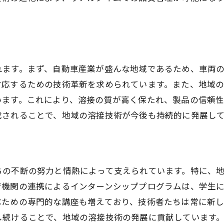
地域社会への寄与と未来
最新の溶接管理手法がもたらす現場への影響
管理手法の革新とその成果
現場における管理手法の実践例
れます。まず、自動車産業が盛んな地域であるため、車両
デジタルトランスフォーメーションの活用
対応するための技術革新を求められています。また、地域
溶接管理の効率化と精度向上
います。これにより、溶接の質が高く保たれ、製品の信頼
現場が直面する課題とその解決策
成されることで、地域の溶接技術が今後も持続的に発展し
未来志向の管理手法の展望
溶接技術の進化が製造業に与える影響とは
製造業の効率化と品質向上
ちの不断の努力と情熱によって支えられています。特に、
新技術による製造プロセスの変革
育機関の連携によるインターンシッププログラムは、学生
溶接技術がもたらす製品の新たな可能性
ぶための専門的な講座も増えており、技術者たちは常に新
産業全体への影響と展望
し続けることで、地域の溶接技術の発展に貢献しています