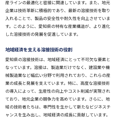
企業間連携による技術開発の取り組み
産ラインの最適化と密接に関連しています。また、地元
企業は技術革新に積極的であり、最新の溶接技術を取り
イノベーションを生む溶接技術の展望
入れることで、製品の安全性や耐久性を向上させていま
研究機関と連携した溶接技術の発展の軌跡
す。このように、愛知県の特有な産業構造が、より進化
大学と産業界の共同研究の成果
した溶接技術の発展を促進しています。
溶接技術研究への支援とその効果
研究機関がもたらす技術的ブレークスルー
地域経済を支える溶接技術の役割
産学官連携による技術開発の現状
愛知県の溶接技術は、地域経済にとって不可欠な要素と
実践的技術教育と労働力の育成
なっています。溶接は、製造業だけでなく、建設業や機
研究成果が実用化されるまでのプロセス
械製造業など幅広い分野で利用されており、これらの産
愛知県の未来を見据えた溶接技術者の育成
業の成長と発展を支えています。特に、高度な溶接技術
の導入によって、生産性の向上やコスト削減が実現され
次世代の溶接技術者育成プログラム
ており、地元企業の競争力を高めています。さらに、地
技術者教育における最新の取り組み
域の技術者たちは、専門性を生かして新たなビジネスチ
産業界で求められるスキルセット
ャンスを生み出し、地域経済の成長に貢献しています。