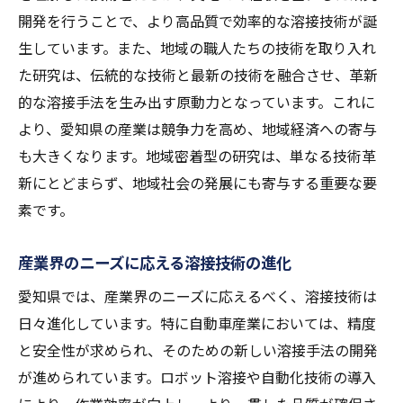
自動車産業と溶接技術の新たな接点とは
開発を行うことで、より高品質で効率的な溶接技術が誕
生しています。また、地域の職人たちの技術を取り入れ
自動車製造における溶接技術の変遷
た研究は、伝統的な技術と最新の技術を融合させ、革新
新素材対応の溶接技術の導入
的な溶接手法を生み出す原動力となっています。これに
未来の自動車産業を支える溶接技術
より、愛知県の産業は競争力を高め、地域経済への寄与
エコカー開発における溶接の役割
も大きくなります。地域密着型の研究は、単なる技術革
溶接技術と自動車デザインの関係
新にとどまらず、地域社会の発展にも寄与する重要な要
自動車安全性向上に貢献する溶接技術
素です。
愛知県で求められる高精度溶接技術の秘密
産業界のニーズに応える溶接技術の進化
高精度溶接技術の背景と必要性
レーザー溶接技術の進化とその応用
愛知県では、産業界のニーズに応えるべく、溶接技術は
日々進化しています。特に自動車産業においては、精度
職人技と先端技術が融合する溶接
と安全性が求められ、そのための新しい溶接手法の開発
精度を追求するための技術開発
が進められています。ロボット溶接や自動化技術の導入
溶接工程における最新技術の導入