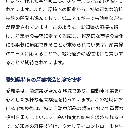
により、作業効率が向上し、より一貫した品質が確保さ
高精度溶接がもたらす製品性能の向上
れています。また、環境への配慮から、持続可能な溶接
溶接技術の進化がもたらす愛知県の経済的影響
技術の開発も進んでおり、低エネルギーで高効率な方法
地域経済を活性化する溶接技術
が模索されています。このように、愛知県の溶接技術
輸出産業としての溶接製品の可能性
は、産業界の要求に素早く対応し、将来的な市場の変化
溶接技術が促進する地域産業の多様化
にも柔軟に適応できることが求められています。産業界
のニーズに応えることで、地域経済の活性化にも貢献す
雇用創出につながる溶接技術の革新
ることが期待されています。
産業クラスター形成と溶接技術
愛知県経済を支える溶接産業の未来
愛知県特有の産業構造と溶接技術
産業界に革新をもたらす愛知県の溶接技術
愛知県は、製造業が盛んな地域であり、自動車産業を中
新たな産業分野を切り開く溶接技術
心とした多様な産業構造を持っています。この地域にお
産業界での溶接技術の応用事例
ける溶接技術は、特に自動車部品の製造において重要な
素材革新に対応する溶接技術
役割を果たしています。高い精度と効率を求められる中
溶接技術が産業革新を支える要因
で、愛知県の溶接技術は、クオリティコントロールや生