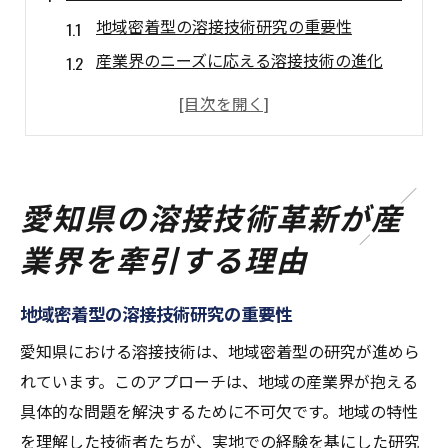
地域密着型の溶接技術研究の重要性
産業界のニーズに応える溶接技術の進化
愛知県特有の産業構造と溶接技術
地域経済を支える溶接技術の役割
先端技術を駆使した溶接技術の革新
持続可能な溶接技術の開発と展望
愛知県の溶接技術革新が産
進化する溶接技術が愛知県の製品品質を支える
業界を牽引する理由
高精度溶接が製品に与える影響
品質管理における溶接技術の重要性
地域密着型の溶接技術研究の重要性
愛知県産製品の競争力と溶接
愛知県における溶接技術は、地域密着型の研究が進めら
製造現場での溶接技術の応用例
れています。このアプローチは、地域の産業界が抱える
溶接技術の進化による製品イノベーション
具体的な問題を解決するために不可欠です。地域の特性
安全性を高める溶接技術の開発
を理解した技術者たちが、実地での経験を基にした研究