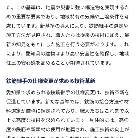
愛知県での具体的な成功事例
た。この基準は、地震や災害に強い構造物を実現するた
継手技術の進化がもたらす未来の展望
めの重要な要素であり、地域特有の気候や土壌条件を考
愛知県の職人技が支える新しい鉄筋継手基準
慮しています。新基準の導入により、鉄筋継手の選定や
施工方法が見直され、職人たちは従来の技術に加え、最
職人の技能が光る新基準への適応
新の知見をもとにした施工を行う必要があります。これ
地元の職人が開発する独自の技術
により、愛知県の建物はより高い安全性を確保し、地域
研修と教育で支える高い技術力
住民の安心感を高めることが期待されています。
愛知県の職人コミュニティの役割
新基準がもたらす職人技術の進化
鉄筋継手の仕様変更が求める技術革新
ベテラン職人の知識が支える現場
愛知県で求められる鉄筋継手の仕様変更は、技術革新を
新基準で求められる鉄筋継手の信頼性と効率性
促進しています。新たな基準では、鉄筋の接合方法や材
信頼性向上のための厳しい検査基準
料選定が厳格に規定されており、職人たちはこれまで以
効率化を実現する最新技術の活用
上に高度な技術を求められています。具体的には、高強
度の鉄筋や新素材の使用が推奨され、施工技術の向上が
品質管理における新たな設計指針