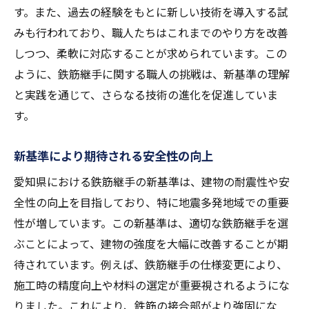
す。また、過去の経験をもとに新しい技術を導入する試
若手の育成と技術の継承の重要性
みも行われており、職人たちはこれまでのやり方を改善
地元のニーズに応える技術開発
しつつ、柔軟に対応することが求められています。この
新技術への適応とその可能性
ように、鉄筋継手に関する職人の挑戦は、新基準の理解
愛知県の職人たちのグローバルな挑戦
と実践を通じて、さらなる技術の進化を促進していま
継手技術の未来像と革新の方向性
す。
新基準により期待される安全性の向上
愛知県における鉄筋継手の新基準は、建物の耐震性や安
全性の向上を目指しており、特に地震多発地域での重要
性が増しています。この新基準は、適切な鉄筋継手を選
ぶことによって、建物の強度を大幅に改善することが期
待されています。例えば、鉄筋継手の仕様変更により、
施工時の精度向上や材料の選定が重要視されるようにな
りました。これにより、鉄筋の接合部がより強固にな