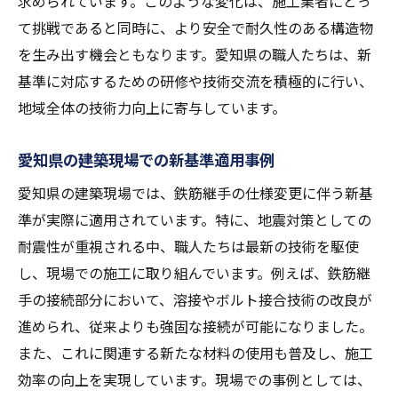
求められています。このような変化は、施工業者にとっ
愛知県の現場での効率性向上ケーススタデ
て挑戦であると同時に、より安全で耐久性のある構造物
ィ
を生み出す機会ともなります。愛知県の職人たちは、新
新基準で求められる職人技術の深化
基準に対応するための研修や技術交流を積極的に行い、
信頼性確保のための継手テストの重要性
地域全体の技術力向上に寄与しています。
地震対策に適した鉄筋継手仕様の選び方
地震多発地域での鉄筋継手の役割
愛知県の建築現場での新基準適用事例
愛知県の地震対策に適した具体例
愛知県の建築現場では、鉄筋継手の仕様変更に伴う新基
耐震性を考慮した設計のポイント
準が実際に適用されています。特に、地震対策としての
地震シミュレーションによる評価法
耐震性が重視される中、職人たちは最新の技術を駆使
し、現場での施工に取り組んでいます。例えば、鉄筋継
地域特性に適した継手の選定基準
手の接続部分において、溶接やボルト接合技術の改良が
最新の地震対策技術とその活用方法
進められ、従来よりも強固な接続が可能になりました。
愛知県の鉄筋継手技術が建築現場を変える
また、これに関連する新たな材料の使用も普及し、施工
愛知県から全国へ広がる技術力
効率の向上を実現しています。現場での事例としては、
新技術がもたらす現場での変革