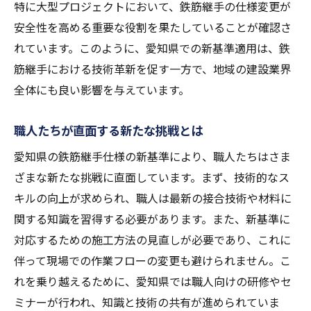
特に大型プロジェクトにおいて、鉄筋継手の仕様変更が
地元企業が牽引する技術の発展
安全性を高める重要な役割を果たしていることが確認さ
愛知県発技術の広がりとその影響
れています。このように、愛知県での新基準適用は、鉄
最新工法を導入した現場の声
筋継手における技術革新を促す一方で、地域の建設業界
全体にも良い影響を与えています。
技術革新がもたらす地域経済への貢献
鉄筋継手新基準がもたらす地域社会への影響
職人たちが直面する新たな挑戦とは
新基準が地域社会に与える安全意識の変化
愛知県の鉄筋継手仕様の新基準により、職人たちはさま
建築業界全体への波及効果
ざまな新たな挑戦に直面しています。まず、技術的なス
地元住民の安心感向上に貢献する技術
キルの向上が求められ、職人は最新の接合技術や材料に
地域経済への影響分析と今後の展望
関する知識を習得する必要があります。また、新基準に
愛知県の地域社会における技術の位置づけ
対応するための施工方法の見直しが必要であり、これに
新基準採用による社会的信頼度の向上
伴って現場での作業フローの変更も避けられません。こ
職人の技術力で進化する鉄筋継手の未来
れを乗り越えるために、愛知県では職人向けの研修やセ
ミナーが行われ、知識と技術の共有が進められていま
未来を見据えた職人の技術研鑽