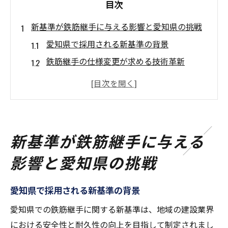
目次
新基準が鉄筋継手に与える影響と愛知県の挑戦
愛知県で採用される新基準の背景
鉄筋継手の仕様変更が求める技術革新
愛知県の建築現場での新基準適用事例
職人たちが直面する新たな挑戦とは
新基準により期待される安全性の向上
地域特性を考慮した愛知県の取り組み
新基準が鉄筋継手に与える
鉄筋継手の進化がもたらす建物の安全性向上
影響と愛知県の挑戦
技術革新が可能にする構造物強化
耐震性向上のための新技術の紹介
愛知県で採用される新基準の背景
従来技術との比較に見る進化の軌跡
愛知県での鉄筋継手に関する新基準は、地域の建設業界
新技術導入におけるコスト効果分析
における安全性と耐久性の向上を目指して制定されまし