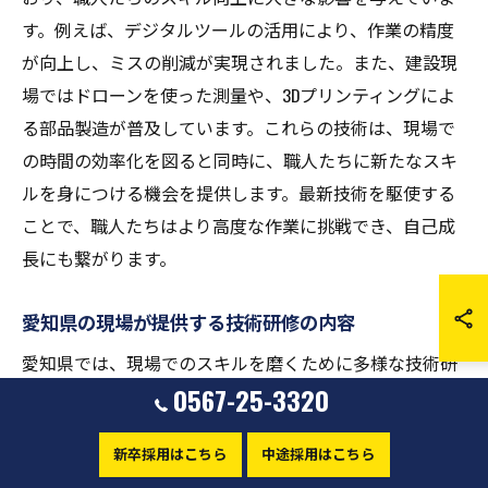
す。例えば、デジタルツールの活用により、作業の精度
が向上し、ミスの削減が実現されました。また、建設現
場ではドローンを使った測量や、3Dプリンティングによ
る部品製造が普及しています。これらの技術は、現場で
の時間の効率化を図ると同時に、職人たちに新たなスキ
ルを身につける機会を提供します。最新技術を駆使する
ことで、職人たちはより高度な作業に挑戦でき、自己成
長にも繋がります。
愛知県の現場が提供する技術研修の内容
愛知県では、現場でのスキルを磨くために多様な技術研
0567-25-3320
修が実施されています。例えば、建設業向けの研修で
は、最新の安全管理手法や施工技術が学べるカリキュラ
新卒採用はこちら
中途採用はこちら
ムが組まれています。受講者は、実際の現場を模したシ