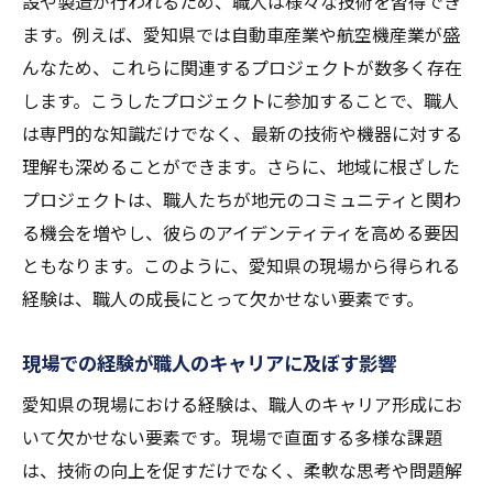
設や製造が行われるため、職人は様々な技術を習得でき
職人たちの夢を支える愛知県の現場管理の現状
ます。例えば、愛知県では自動車産業や航空機産業が盛
現場管理が職人の夢実現に与える影響
んなため、これらに関連するプロジェクトが数多く存在
愛知県の現場で築かれる職人のキャリアパ
します。こうしたプロジェクトに参加することで、職人
ス
は専門的な知識だけでなく、最新の技術や機器に対する
理解も深めることができます。さらに、地域に根ざした
職人たちの未来を開く現場管理の重要性
プロジェクトは、職人たちが地元のコミュニティと関わ
現場管理の現状と職人たちの期待
る機会を増やし、彼らのアイデンティティを高める要因
愛知県における職人支援制度の実情
ともなります。このように、愛知県の現場から得られる
夢を追い続ける職人たちを支える現場環境
経験は、職人の成長にとって欠かせない要素です。
現場管理が生む職人の自己成長と地域貢献の力
現場での挑戦が促す職人の自己成長
現場での経験が職人のキャリアに及ぼす影響
職人の成長が地域に還元される仕組み
愛知県の現場における経験は、職人のキャリア形成にお
現場管理が育む職人のリーダーシップ
いて欠かせない要素です。現場で直面する多様な課題
地域社会に貢献する職人たちの技術力
は、技術の向上を促すだけでなく、柔軟な思考や問題解