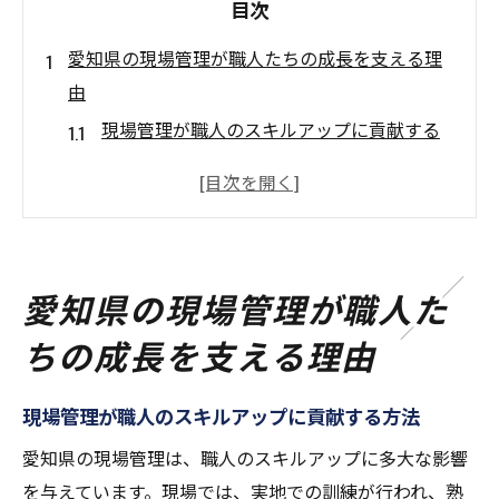
目次
愛知県の現場管理が職人たちの成長を支える理
由
現場管理が職人のスキルアップに貢献する
方法
愛知県特有のプロジェクトがもたらす学び
現場での経験が職人のキャリアに及ぼす影
響
愛知県の現場管理が職人た
職人の成長を促進する現場管理の役割
ちの成長を支える理由
現場管理が提供する継続的な教育と研修
技術向上を支える愛知県の現場環境
現場管理が職人のスキルアップに貢献する方法
現場で磨かれる職人の技術と愛知県の未来
愛知県の現場管理は、職人のスキルアップに多大な影響
現場での実践から得られる技術力
を与えています。現場では、実地での訓練が行われ、熟