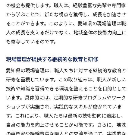
地域密着型プロジェクトのメリット
の機会も提供します。職人は、経験豊富な先輩や専門家
現場管理が促す地域住民との良好な関係
から学ぶことで、新たな視点を獲得し、成長を加速させ
地域社会に根付く職人の成長と貢献
ることができます。このように、愛知県の現場管理は職
愛知県の現場が職人たちに提供する成長の機会
人の成長を支えるだけでなく、地域全体の技術力向上に
も寄与しているのです。
現場で得られる実務経験とその価値
職人育成の場としての愛知県の現場
現場管理が提供する継続的な教育と研修
多様なプロジェクトがもたらす成長機会
愛知県の現場管理は、職人たちに対する継続的な教育と
職人たちのキャリアを支える現場経験
研修を重視しています。この取り組みは、職人が新しい
現場管理が提供するチャレンジの場
技術や知識を習得できる環境を整えることを目的として
愛知県での現場経験がもたらす将来展望
います。具体的には、定期的な研修プログラムやワーク
ショップが実施され、実践的なスキルが磨かれていま
す。これにより、職人たちは最新の技術動向に適応し、
自身の能力を向上させることが可能です。さらに、地域
の専門家や経験豊富な職人との交流を通じて、実践的な