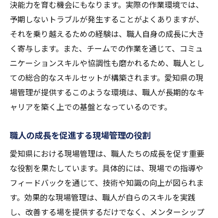
決能力を育む機会にもなります。実際の作業環境では、
現場管理が職人の社会的価値を高める理由
予期しないトラブルが発生することがよくありますが、
職人の成功が地域の未来を支える力
それを乗り越えるための経験は、職人自身の成長に大き
愛知県の現場で学ぶ新たな技術とその意義
く寄与します。また、チームでの作業を通じて、コミュ
現場で取り入れる最新技術とその効果
ニケーションスキルや協調性も磨かれるため、職人とし
愛知県の現場が提供する技術研修の内容
ての総合的なスキルセットが構築されます。愛知県の現
技術革新が職人たちに及ぼす影響
場管理が提供するこのような環境は、職人が長期的なキ
現場で学ぶ技術が地域に与える貢献
ャリアを築く上での基盤となっているのです。
新技術導入による現場作業の効率化
職人の成長を促進する現場管理の役割
愛知県の現場が未来技術を支える理由
愛知県における現場管理は、職人たちの成長を促す重要
地域に根差した現場管理で職人が得るもの
な役割を果たしています。具体的には、現場での指導や
地域貢献を意識した現場での学び
フィードバックを通じて、技術や知識の向上が図られま
地域の特性を生かした現場管理の効果
す。効果的な現場管理は、職人が自らのスキルを実践
愛知県特有の現場が育む職人のスキル
し、改善する場を提供するだけでなく、メンターシップ