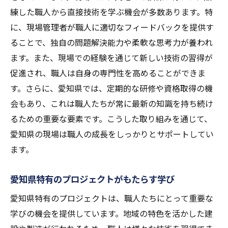
愛知県の未来を形作る職人たちの役割
練した職人から直接技術を学ぶ機会が多数あります。特
現場での技術革新が地域社会に与える影響
に、現場管理者が職人に適切なフィードバックを提供す
愛知県のプロジェクトがもたらす新たな技
ることで、独自の問題解決能力や柔軟な思考力が養われ
術
ます。また、現場での経験を通じて新しい技術の習得が
地域特有の課題への対応力の育成
促進され、職人は自身の専門性を高めることができま
未来を見据えた技術教育の重要性
す。さらに、愛知県では、定期的な研修や資格取得の機
愛知県での現場管理が地域社会に与える影響と
会もあり、これは職人たちが常に最新の知識を持ち続け
は
るための重要な要素です。こうした取り組みを通じて、
愛知県の現場は職人の成長をしっかりとサポートしてい
地域社会のニーズに応える現場管理の力
ます。
現場管理による地域のインフラ整備の進展
地域住民との連携が育む信頼関係
愛知県特有のプロジェクトがもたらす学び
現場管理が創出する地域の経済効果
愛知県特有のプロジェクトは、職人たちにとって重要な
地域貢献としての現場管理の役割
学びの機会を提供しています。地域の特色を活かした建
愛知県の持続可能な発展を支える現場管理