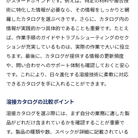
がスタートポイントです。例えば、特定の材料や接合技
実際の作業でのカタログ活用法
術に特化した情報が必要なら、その情報をしっかりと網
羅したカタログを選ぶべきです。さらに、カタログ内の
カタログを用いたトラブルシューティング
情報が実践的かつ具体的であることも重要です。たとえ
カタログ情報に基づく作業改善の実例
ば、作業手順のガイドやトラブルシューティングのセク
カタログを活用した業務効率化の成功例
ションが充実しているものは、実際の作業で大いに役立
カタログを使用した教育プログラムの実施
ちます。最後に、カタログが提供する情報の更新頻度
例
や、問い合わせへのサポート体制も確認しておくと安心
溶接業界で必要なカタログ選定のコツ
です。これにより、日々進化する溶接技術に柔軟に対応
業界に精通したカタログ選定の方法
できるカタログを手に入れることができます。
プロが選ぶカタログの特徴とは
溶接カタログの比較ポイント
溶接環境に適したカタログ選びの重要性
カタログの選定における失敗例とその対策
溶接カタログを選ぶ際には、まず自分の業務に適した製
品がどれだけ含まれているかを確認することが重要で
業界標準を満たすカタログの探し方
す。製品の種類や数、スペックが詳細に記載されている
カタログの選定プロセスとその実行法