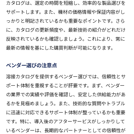
カタログは、選定の時間を短縮し、効率的な製品選びを
溶接技術者が知っておきたいカタログ活用法
サポートします。また、機材の価格情報や保証内容がし
技術者がカタログを活用する理由
っかりと明記されているかも重要なポイントです。さら
溶接技術者向けのカタログ活用事例
に、カタログの更新頻度や、最新技術の紹介がどれだけ
カタログを通じて技術を向上させる方法
反映されているかも確認しましょう。これにより、常に
実際の現場でのカタログ活用術
最新の情報を基にした購買判断が可能になります。
溶接技術者に必要なカタログの選び方
ベンダー選びの注意点
カタログを用いた技術者のスキルアップ
溶接カタログを提供するベンダー選びでは、信頼性とサ
溶接カタログと技術進化の関係性を探る
ポート体制を重視することが肝要です。まず、ベンダー
技術進化とカタログの役割
の業界での実績や評価を確認し、安定した供給能力があ
カタログから読み取る技術トレンドの変遷
るかを見極めましょう。また、技術的な質問やトラブル
技術革新に伴うカタログ更新の必要性
に迅速に対応できるサポート体制が整っているかも重要
カタログを通じた技術進化の促進方法
です。特に、導入後のアフターサービスがしっかりして
過去のカタログと現代の技術進化の比較
いるベンダーは、長期的なパートナーとしての信頼性が