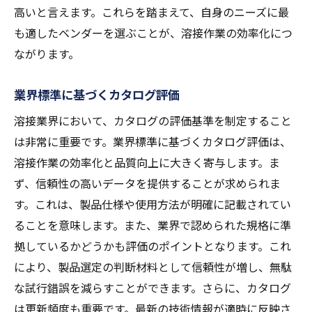
技術革新がカタログに与える影響
高いと言えます。これらを踏まえて、自身のニーズに最
溶接作業を円滑にするためのカタログ選び
も適したベンダーを選ぶことが、溶接作業の効率化につ
ながります。
作業効率を高めるカタログの選び方
カタログ選定が溶接作業に与える影響
業界標準に基づくカタログ評価
円滑な作業のためのカタログの見直し方法
溶接業界において、カタログの評価基準を制定すること
溶接現場におけるカタログの役割
は非常に重要です。業界標準に基づくカタログ評価は、
作業現場でのカタログ活用のメリット
溶接作業の効率化と品質向上に大きく寄与します。ま
カタログを通じて作業環境を改善する方法
ず、信頼性の高いデータを提供することが求められま
す。これは、製品仕様や使用方法が明確に記載されてい
ることを意味します。また、業界で認められた規格に準
拠しているかどうかも評価のポイントとなります。これ
により、製品選定の判断材料として信頼性が増し、無駄
な試行錯誤を減らすことができます。さらに、カタログ
は更新頻度も重要です。最新の技術情報が適時に反映さ