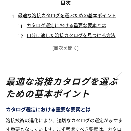
目次
最適な溶接カタログを選ぶための基本ポイント
カタログ選定における重要な要素とは
自分に適した溶接カタログを見つける方法
溶接カタログの比較ポイント
ベンダー選びの注意点
業界標準に基づくカタログ評価
信頼できるカタログの特徴
最適な溶接カタログを選ぶ
溶接作業を効率化するカタログ活用術
ための基本ポイント
カタログ情報を活用して作業時間を短縮す
る方法
カタログ選定における重要な要素とは
溶接カタログで効率的な材料選定を行う
溶接技術の進化により、適切なカタログの選定がますま
カタログ情報を用いたプロジェクト計画の
す重要となっています。まず考慮すべき要素は、カタロ