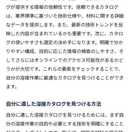
立案
グが提供する情報の信頼性です。信頼できるカタログ
カタログを活用したトレーニング方法
は、業界標準に基づいた技術仕様や、材料に関する詳細
作業効率向上のためのカタログ活用事例
なデータを提供します。また、最新の技術トレンドを反
カタログ情報のデジタル化の利点
映した内容が含まれているかも重要です。次に、カタロ
最新溶接技術に対応するカタログの見極め方
グの使いやすさも選定の決め手になります。明確で分か
りやすい構成、目的に応じた情報の検索のしやすさ、そ
最新技術を反映したカタログ選びの重要性
してさらにはオンラインでのアクセス可能性があるかど
技術革新に応じたカタログ更新のポイント
うかが大切です。これらの要素をチェックすることで、
新技術を採用したカタログの特長
自分の溶接作業に最適なカタログを見つけることができ
未来志向の溶接カタログの選び方
ます。
技術トレンドを見据えたカタログ選定
最新技術を理解するためのカタログ活用法
自分に適した溶接カタログを見つける方法
溶接カタログを使った実践的なケーススタディ
自分に適した溶接カタログを見つけるためには、まず自
カタログを活用したプロジェクトの成功事
分の溶接作業の目的や必要とする技術を明確にすること
例