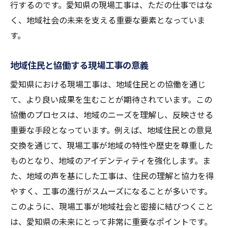
行するのです。愛知県の現場工事は、ただの仕事ではな
地域社会に根付く職人の誇りと責任
く、地域社会の未来を支える重要な要素となっていま
職人の技術革新がもたらす新たな風
す。
地域と共に成長する職人たちの挑戦
地域住民と協働する現場工事の意義
愛知県の未来を照らす職人の力
愛知県における現場工事は、地域住民との協働を通じ
愛知県の現場工事が未来の社会を支える理由
て、より良い成果を生むことが期待されています。この
社会インフラの要としての現場工事
協働のプロセスは、地域のニーズを理解し、反映させる
愛知県の未来を見据えた長期的視点
重要な手段となっています。例えば、地域住民との意見
地域社会のニーズに応える工事計画
交換を通じて、現場工事が地域の特性や歴史を尊重した
持続的な発展を目指す愛知県の取り組み
ものとなり、地域のアイデンティティを強化します。ま
地域の安全と安心を守る現場工事の使命
た、地域の声を基にした工事は、住民の理解と協力を得
未来を支えるための現場工事の進化
やすく、工事の進行がスムーズになることが多いです。
現場工事が愛知県の地域社会に描く新しい未来
このように、現場工事が地域社会と密接に結びつくこと
は、愛知県の未来にとって非常に重要なポイントです。
愛知県の未来を共に創る地域社会と企業