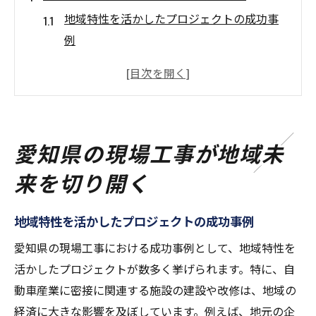
地域特性を活かしたプロジェクトの成功事
例
愛知県の現場工事がもたらす経済効果
現場工事が創出する地域の雇用機会
地域住民と協働する現場工事の意義
未来を見据えた愛知県のインフラ整備
愛知県の現場工事が地域未
地域社会に根付く現場工事の重要性
来を切り開く
現場で磨かれる職人の技と愛知県の未来
愛知県での技術研修プログラムの役割
地域特性を活かしたプロジェクトの成功事例
現場での経験がもたらすスキルアップ
愛知県の現場工事における成功事例として、地域特性を
職人の技術継承と次世代への影響
活かしたプロジェクトが数多く挙げられます。特に、自
愛知県の現場工事で求められる専門技能
動車産業に密接に関連する施設の建設や改修は、地域の
地域に密着した人材育成の取り組み
経済に大きな影響を及ぼしています。例えば、地元の企