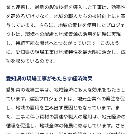
職人たちの挑戦が地域未来を支える
業と連携し、最新の製造技術を導入した工事は、効率性
持続可能な現場工事が愛知県に与える影響
を高めるだけでなく、地域の職人たちの技術向上にも寄
与しています。さらに、地域の素材を使用したプロジェ
環境に配慮した建設技術の導入
クトは、環境への配慮と地域資源の活用を同時に実現
愛知県で進化する持続可能なプロジェクト
し、持続可能な開発へとつながっています。このよう
地域資源を活かしたエコフレンドリーな設
に、愛知県の現場工事は地域特性を最大限に活かし、成
計
功を収めているのです。
持続可能性を重視した現場工事の成功要因
愛知県の未来を守るための環境保護活動
愛知県の現場工事がもたらす経済効果
地域と共に歩む持続可能な未来へのステッ
愛知県の現場工事は、地域経済に多大な効果をもたらし
プ
ています。建設プロジェクトは、地元企業への発注を促
愛知県の現場工事が示す技術と伝統の融合
し、地域の雇用を生み出す要因ともなっています。ま
伝統技術の現代化を図る現場工事の挑戦
た、工事に伴う資材の調達や職人の雇用は、地元経済の
新技術と伝統技能の融合で生まれる革新
循環を促進し、地域全体の発展に寄与しています。さら