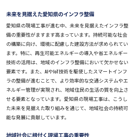
現場工事が描く新たな地域の景観
未来を見据えた愛知県のインフラ整備
持続可能な都市計画への貢献
愛知県の現場工事が進む中、未来を見据えたインフラ整
愛知県の未来像と現場工事の役割
備の重要性がますます高まっています。持続可能な社会
地域資源を活かした新たな展望
の構築に向け、環境に配慮した建設方法が求められてい
未来を築くための現場工事の挑戦
ます。特に、再生可能エネルギーの導入や省エネルギー
技術の活用は、地域のインフラ整備において欠かせない
要素です。また、AIやIoT技術を駆使したスマートインフ
ラの整備が進むことで、より効率的な交通システムやエ
ネルギー管理が実現され、地域住民の生活の質を向上さ
せる要素となっています。愛知県の現場工事は、こうし
た未来を見据えた取り組みを通じて、地域社会の持続可
能な発展に貢献しています。
地域社会に根付く現場工事の重要性