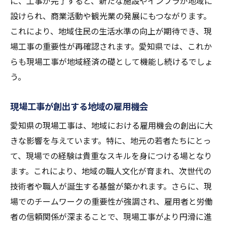
に、工事が完了すると、新たな施設やインフラが地域に
愛知県での技術革新がもたらす未来
設けられ、商業活動や観光業の発展にもつながります。
地域の伝統を活かした新しい建設手法
これにより、地域住民の生活水準の向上が期待でき、現
職人たちが紡ぐ技術と伝統の物語
場工事の重要性が再確認されます。愛知県では、これか
愛知県の現場工事が描く新たな地平線
らも現場工事が地域経済の礎として機能し続けるでしょ
地域特性を活かした愛知県の現場工事の挑戦
う。
地域資源の最大活用で生まれる価値
地域に根ざしたプロジェクトの推進
現場工事が創出する地域の雇用機会
愛知県特有の地形を活かした工事手法
愛知県の現場工事は、地域における雇用機会の創出に大
地域住民と企業の連携がもたらす成果
きな影響を与えています。特に、地元の若者たちにとっ
て、現場での経験は貴重なスキルを身につける場となり
愛知県の魅力を引き出す現場工事
ます。これにより、地域の職人文化が育まれ、次世代の
地域特性が育む未来への可能性
技術者や職人が誕生する基盤が築かれます。さらに、現
職人たちが築く愛知県の現場工事の可能性
場でのチームワークの重要性が強調され、雇用者と労働
現場工事による地域活性化の取り組み
者の信頼関係が深まることで、現場工事がより円滑に進
愛知県の職人が描く未来のビジョン