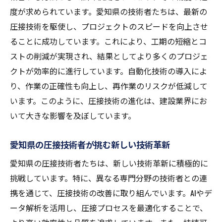
度が求められています。愛知県の技術者たちは、最新の
ス
圧接技術を駆使し、プロジェクトのスピードを向上させ
愛知県での圧接技術の環境への影響
ることに成功しています。これにより、工期の短縮とコ
持続可能な建設を実現する圧接の役割
ストの削減が実現され、結果としてより多くのプロジェ
愛知県の圧接技術とエコ建設の未来
クトが効率的に進行しています。自動化技術の導入によ
圧接技術がもたらす環境負荷の軽減
り、作業の正確性も向上し、再作業のリスクが低減して
愛知県の建設業界における圧接技術の持続
います。このように、圧接技術の進化は、建設業界にお
可能性
いて大きな影響を及ぼしています。
AIとIoTが導く圧接技術の新時代と愛知県の挑戦
愛知県の圧接技術者が挑む新しい技術革新
AIとIoTが圧接技術に与える影響
愛知県で進む圧接技術のデジタル化
愛知県の圧接技術者たちは、新しい技術革新に積極的に
挑戦しています。特に、異なる専門分野の技術者との連
IoTを活用した圧接プロセスの最適化
携を通じて、圧接技術の改善に取り組んでいます。AIやデ
AIが可能にする圧接の精度と効率の向上
ータ解析を活用し、圧接プロセスを最適化することで、
愛知県の圧接技術とデジタル変革の連携