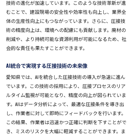
技術の進化が加速しています。このような技術革新が進
圧接技術最前線での愛知県の取り組み
むことで、建設現場の安全性や効率性も向上し、業界全
圧接技術が切り開く新しい建設手法
体の生産性向上にもつながっています。さらに、圧接技
術の精度向上は、環境への配慮にも貢献します。廃材の
愛知県の圧接技術と建設の未来像
削減や、より持続可能な資源利用が可能になるため、社
最先端圧接技術が生み出す建設の革新
会的な責任も果たすことができます。
愛知県の技術者が圧接革新で建設業界の常識を
覆す
AI統合で実現する圧接技術の未来像
圧接技術革新で挑む愛知県の技術者たち
愛知県では、AIを統合した圧接技術の導入が急速に進ん
愛知県の技術者が導く圧接技術の革命
でいます。この技術の採用により、圧接プロセスのリア
圧接技術が変える建設業界の慣習
ルタイム監視が可能となり、精度の向上が図られていま
革新的な圧接技術が生み出す建設の新常識
す。AIはデータ分析によって、最適な圧接条件を導き出
愛知県の圧接技術者が挑む新たな領域
し、作業者に対して即時にフィードバックを行います。
圧接革新が建設業界に与える変革の波
この結果、作業者は迅速かつ正確に判断を下すことがで
き、ミスのリスクを大幅に軽減することができます。ま
圧接と自動化の融合が愛知県の建設業界を変え