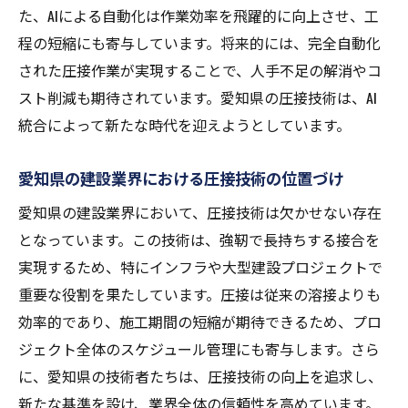
た、AIによる自動化は作業効率を飛躍的に向上させ、工
る
程の短縮にも寄与しています。将来的には、完全自動化
圧接技術と自動化のシナジー効果
された圧接作業が実現することで、人手不足の解消やコ
愛知県で進む圧接技術の自動化革命
スト削減も期待されています。愛知県の圧接技術は、AI
自動化された圧接技術がもたらす効率化
統合によって新たな時代を迎えようとしています。
愛知県の建設現場における圧接自動化の実
際
愛知県の建設業界における圧接技術の位置づけ
圧接技術の自動化が生み出す新たな可能性
愛知県の建設業界において、圧接技術は欠かせない存在
愛知県の圧接技術と自動化の未来
となっています。この技術は、強靭で長持ちする接合を
愛知県の圧接技術が実現する環境配慮型建設の
実現するため、特にインフラや大型建設プロジェクトで
未来
重要な役割を果たしています。圧接は従来の溶接よりも
圧接技術が推進する環境配慮型建設
効率的であり、施工期間の短縮が期待できるため、プロ
ジェクト全体のスケジュール管理にも寄与します。さら
愛知県での圧接技術における環境対応
に、愛知県の技術者たちは、圧接技術の向上を追求し、
持続可能な建設を可能にする圧接技術
新たな基準を設け、業界全体の信頼性を高めています。