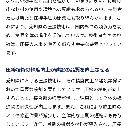
より高い効率性と品質を追求しています。また、持続可
次世代建設を支えるAI主導の圧接技術
能な材料の使用や環境への配慮も求められる中、技術者
愛知県の圧接技術が切り開く建設業界の未来予
たちは新たな圧接手法の開発にも取り組んでいます。こ
想図
れにより、愛知県の圧接技術は、国内外での競争力を高
圧接技術が変革する未来の建設現場
め、業界全体の進化を促進しています。技術者たちの挑
愛知県の圧接技術が描く新たな建設業界の
戦は、圧接の未来を明るく照らす重要な要素となってい
姿
ます。
未来の建設業における圧接技術の位置付け
圧接技術の精度向上が建設の品質を向上させる
圧接技術の進化がもたらす建設業界の変遷
愛知県における圧接技術は、その精度向上が建設業界に
愛知県の圧接技術が導く建設の未来
おいて重要な役割を果たしています。圧接の精度が向上
圧接技術が描く持続可能な建設の未来予想
することで、接合部の強度が増し、結果として全体の構
圧接技術の最前線愛知県から見る建設の新しい
造物の耐久性が向上します。また、これにより施工時の
かたち
ミスや修正作業が減少し、全体的な工期の短縮にも寄与
最前線の圧接技術が建設業に与える影響
しています。近年、最新の機器や材料が導入され、圧接
愛知県での圧接技術の新しい応用