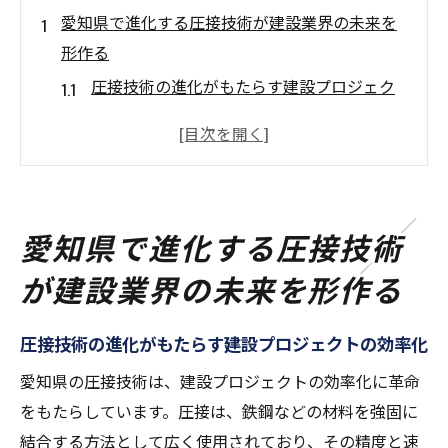
愛知県で進化する圧接技術が建設業界の未来を
形作る
圧接技術の進化がもたらす建設プロジェク
トの効率化
愛知県の圧接技術者が挑む新しい技術革新
圧接技術の精度向上が建設の品質を向上さ
せる
愛知県で進化する圧接技術
AI統合で実現する圧接技術の未来像
が建設業界の未来を形作る
愛知県の建設業界における圧接技術の位置
づけ
圧接技術の進化がもたらす建設プロジェクトの効率化
持続可能な建設を支える圧接技術の重要性
圧接革新がもたらす愛知県の持続可能な建設へ
愛知県の圧接技術は、建設プロジェクトの効率化に革命
の貢献
をもたらしています。圧接は、鉄鋼などの材料を強固に
結合する方法として広く使用されており、その精度と速
圧接技術が推進する持続可能な建設プロセ