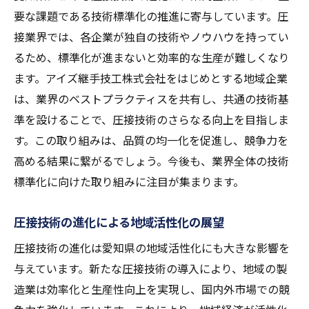
圧接プロセスにおけるデジタルトランスフ
要な課題である技術標準化の推進に寄与しています。圧
ォーメーション
接業界では、各企業が独自の技術やノウハウを持ってい
圧接技術の効率化を支えるIoTソリューショ
るため、標準化が進まないと効率的な生産が難しくなり
ン
ます。アイズ継手技工株式会社をはじめとする地域企業
環境と技術を両立する持続可能な圧接のこれか
は、業界のベストプラクティスを共有し、共通の技術基
ら
準を設けることで、圧接技術のさらなる向上を目指しま
環境負荷を軽減する圧接技術の取り組み
す。この取り組みは、品質の均一化を促進し、競争力を
高める結果に繋がるでしょう。今後も、業界全体の技術
持続可能な圧接技術の最前線
標準化に向けた取り組みに注目が集まります。
環境保護と圧接技術の共生を探る
カーボンニュートラルを目指す圧接の挑戦
圧接技術の進化による地域活性化の展望
環境対応型圧接技術の未来シナリオ
圧接技術の進化は愛知県の地域活性化にも大きな影響を
圧接技術が果たす環境保護への貢献
与えています。新たな圧接技術の導入により、地域の製
造業は効率化と生産性向上を実現し、国内外市場での競