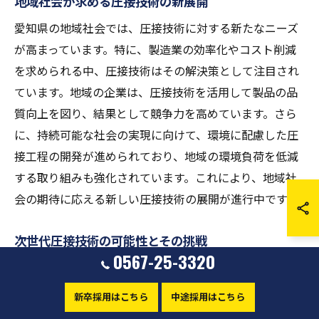
地域社会が求める圧接技術の新展開
愛知県の地域社会では、圧接技術に対する新たなニーズ
が高まっています。特に、製造業の効率化やコスト削減
を求められる中、圧接技術はその解決策として注目され
ています。地域の企業は、圧接技術を活用して製品の品
質向上を図り、結果として競争力を高めています。さら
に、持続可能な社会の実現に向けて、環境に配慮した圧
接工程の開発が進められており、地域の環境負荷を低減
する取り組みも強化されています。これにより、地域社
会の期待に応える新しい圧接技術の展開が進行中です。
次世代圧接技術の可能性とその挑戦
0567-25-3320
次世代圧接技術は、革新的な材料や方法論の導入によっ
て、さらなる進化を遂げています。AIやデータ解析を用
新卒採用はこちら
中途採用はこちら
いたプロセス最適化が進む一方で、技術者のスキル向上