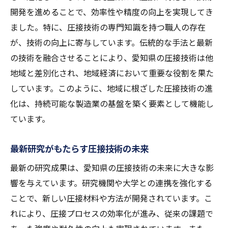
デジタルツールを活用した圧接の最適化
開発を進めることで、効率性や精度の向上を実現してき
圧接技術の高度化に向けた人材育成
ました。特に、圧接技術の専門知識を持つ職人の存在
持続可能な未来を見据えた圧接の取り組み
が、技術の向上に寄与しています。伝統的な手法と最新
地域産業を支える圧接技術の革新と持続可能な
の技術を融合させることにより、愛知県の圧接技術は他
未来
地域と差別化され、地域経済において重要な役割を果た
しています。このように、地域に根ざした圧接技術の進
圧接技術の革新がもたらす地域産業の変化
化は、持続可能な製造業の基盤を築く要素として機能し
次世代技術を取り入れた持続可能な圧接
ています。
地域経済と圧接技術の相乗効果
産業界と教育機関の連携による技術革新
最新研究がもたらす圧接技術の未来
圧接技術における環境意識の高まり
最新の研究成果は、愛知県の圧接技術の未来に大きな影
持続可能な製造業を支える圧接の役割
響を与えています。研究機関や大学との連携を強化する
圧接技術がもたらす愛知県経済への活性化効果
ことで、新しい圧接材料や方法が開発されています。こ
圧接技術による地域経済の発展可能性
れにより、圧接プロセスの効率化が進み、従来の課題で
産業競争力を高める圧接技術の役割