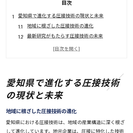
目次
愛知県で進化する圧接技術の現状と未来
地域に根ざした圧接技術の進化
最新研究がもたらす圧接技術の未来
圧接技術におけるAIとIoTの役割
環境配慮型圧接技術の必要性
県内企業が追求する技術標準化の道
圧接技術の進化による地域活性化の展望
愛知県で進化する圧接技術
圧接プロセスの効率化を目指すアイズ継手技工
の現状と未来
の挑戦
スマート製造を実現するための新技術
地域に根ざした圧接技術の進化
効率化を促進する圧接プロセスの革新
愛知県における圧接技術は、地域の産業構造に深く根ざ
技術革新と品質管理の融合
して進化しています。地元企業は、圧接に特化した技術