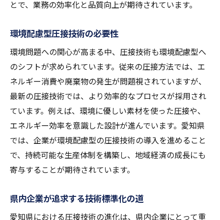
とで、業務の効率化と品質向上が期待されています。
地域社会が求める圧接技術の新展開
次世代圧接技術の可能性とその挑戦
環境配慮型圧接技術の必要性
圧接技術の多様な応用と未来展望
環境問題への関心が高まる中、圧接技術も環境配慮型へ
地域のニーズに応える圧接技術の進化
のシフトが求められています。従来の圧接方法では、エ
圧接技術が切り開く新しいビジネスチャン
ネルギー消費や廃棄物の発生が問題視されていますが、
ス
最新の圧接技術では、より効率的なプロセスが採用され
未来の産業を支える圧接技術の可能性
ています。例えば、環境に優しい素材を使った圧接や、
エネルギー効率を意識した設計が進んでいます。愛知県
圧接技術とIoTの連携が生む製造業の未来像
では、企業が環境配慮型の圧接技術の導入を進めること
IoTとの統合による圧接技術の進化
で、持続可能な生産体制を構築し、地域経済の成長にも
スマート製造と圧接技術の未来
寄与することが期待されています。
リアルタイムデータで圧接プロセスを最適
化
県内企業が追求する技術標準化の道
IoTがもたらす圧接技術の新たな可能性
愛知県における圧接技術の進化は、県内企業にとって重