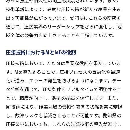
あった強度や耐久性の向上も実現されています。また、
技術革新によって、高度な圧接技術が新たな産業を生み
地域企業の成長を支える圧接技術
出す可能性が広がっています。愛知県はこれらの研究を
圧接を通じた新たなビジネスモデルの創出
通じて、圧接業界のリーダーシップをさらに強化し、地
愛知県における圧接技術の雇用創出効果
域全体の競争力を向上させることを目指しています。
地域経済の持続的成長を促進する技術
アイズ継手技工が推進する圧接技術の次世代イ
圧接技術におけるAIとIoTの役割
ノベーション
圧接技術において、AIとIoTは重要な役割を果たしていま
次世代の圧接技術をリードするための戦略
す。AIを導入することで、圧接プロセスの自動化や最適
革新的な技術開発の最前線
化が進み、エラーの発生を防げるようになります。デー
未来志向の圧接イノベーション
タ分析を通じて、圧接条件をリアルタイムで調整するこ
持続可能性を考慮した革新の追求
とで、精度が向上し、製品の品質を保証します。また、
IoT技術により、作業現場の機械や装置の状態を常に監視
圧接技術の進化を牽引する研究開発
し、故障リスクを低減させることが可能です。愛知県の
新技術によるプロセス改善とその影響
圧接業界においても、これらの先進技術の導入が進むこ
愛知県で求められる圧接技術の新しい可能性