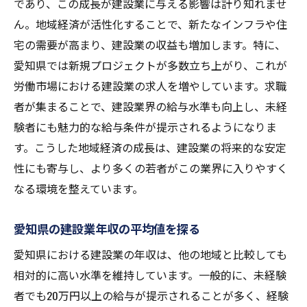
であり、この成長が建設業に与える影響は計り知れませ
未経験者のキャリア構築に必要なスキル
ん。地域経済が活性化することで、新たなインフラや住
愛知県でのキャリアアップ事例
宅の需要が高まり、建設業の収益も増加します。特に、
愛知県の建設業界における成長機会
愛知県では新規プロジェクトが多数立ち上がり、これが
愛知県における建設業の給与の実態インフラ整
労働市場における建設業の求人を増やしています。求職
備の重要性と関連性
者が集まることで、建設業界の給与水準も向上し、未経
インフラ整備が給与に与える影響
験者にも魅力的な給与条件が提示されるようになりま
インフラプロジェクトと賃金の関係
す。こうした地域経済の成長は、建設業の将来的な安定
愛知県のインフラ整備の現状と課題
性にも寄与し、より多くの若者がこの業界に入りやすく
なる環境を整えています。
インフラ整備と建設業界の給与水準
愛知県におけるインフラ投資の動向
愛知県の建設業年収の平均値を探る
インフラ整備がもたらす地域貢献
愛知県における建設業の年収は、他の地域と比較しても
地域特性が左右する愛知県建設業の年収の秘密
相対的に高い水準を維持しています。一般的に、未経験
を探る
者でも20万円以上の給与が提示されることが多く、経験
地域特性が建設業に与える影響とは