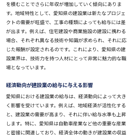
を積むことでさらに年収が増加していく傾向にありま
愛知県特有の建設業界の特徴
す。地域特性として、愛知県の建設業は新たなプロジェ
地域の特性と年収の関係を分析
クトの需要が旺盛で、工事の種類によっても給与には差
愛知県の建設業界における地域要因
が出ます。例えば、住宅建設や商業施設の建設に携わる
地域特性が年収に与える具体的な影響
場合、それぞれ異なる技術や知識が求められ、それに応
じた報酬が設定されるのです。これにより、愛知県の建
愛知県の地域特性から見る建設業の展望
設業界は、技術力を持つ人材にとって非常に魅力的な職
建設業でのキャリア構築愛知県の給与水準が示
場となっています。
す未来とは
愛知県でのキャリア形成のポイント
経済動向が建設業の給与に与える影響
給与水準から見る建設業の将来性
愛知県における建設業の給与は、経済動向によって大き
建設業での成功に必要なスキルセット
く影響を受けています。例えば、地域経済が活性化する
愛知県建設業界の未来と給与の見通し
と、建設業の需要が高まり、それに伴い給与水準も上昇
キャリア構築における愛知県の優位性
します。特に、愛知県は自動車産業など他の重要な産業
愛知県における建設業のキャリアパス
と密接に関連しており、経済全体の動きが建設業の収益