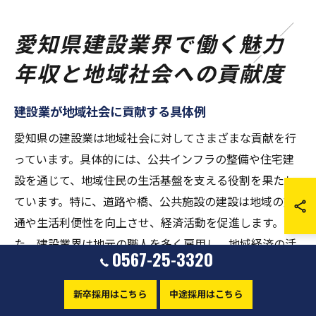
愛知県建設業界で働く魅力
年収と地域社会への貢献度
建設業が地域社会に貢献する具体例
愛知県の建設業は地域社会に対してさまざまな貢献を行
っています。具体的には、公共インフラの整備や住宅建
設を通じて、地域住民の生活基盤を支える役割を果たし
ています。特に、道路や橋、公共施設の建設は地域の交
通や生活利便性を向上させ、経済活動を促進します。ま
た、建設業界は地元の職人を多く雇用し、地域経済の活
0567-25-3320
性化にも寄与しています。地域のイベントへの参加や、
学校との連携による職業体験の提供など、地域貢献活動
新卒採用はこちら
中途採用はこちら
を積極的に行うことで、愛知県の建設業は地域社会との