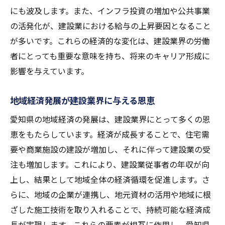
愛知県建設業界で働く魅力年収と地域社会への
にも波及します。また、インフラ投資の増加や公共事業
貢献度
の活発化が、建設業における給与の上昇要因となること
が多いです。これらの経済的な変化は、建設業界の労働
建設業が地域社会に貢献する具体例
者にとっても重要な意味を持ち、将来のキャリア形成に
愛知県で得られる建設業のやりがい
影響を与えています。
年収と地域貢献のバランスを探る
地域社会に根付く建設業の魅力
地域経済発展が建設業界に与える恩恵
愛知県建設業界の社会的役割
愛知県の地域経済の発展は、建設業界にとって多くの恩
地域貢献を通じたキャリアの意義
恵をもたらしています。経済が成長することで、住宅需
愛知県建設業の年収事情自動車産業との関係性
要や商業施設の建設が増加し、それに伴って建設業の受
に迫る
注も増加します。これにより、建設業従事者の年収が向
自動車産業の発展が建設業に与える影響
上し、結果として地域全体の経済循環を促進します。さ
愛知県の自動車産業と建設業の相互作用
らに、地域の企業が連携し、地元資材の活用や地域に根
ざした施工技術を取り入れることで、持続可能な経済成
自動車産業の動向と建設業界の給与
長が実現します。これらの要素が相互に作用し、愛知県