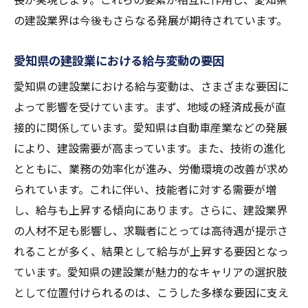
自動車産業に依存する建設業の発展
の建設業界は今後もさらなる発展が期待されています。
自動車と建設が交わる経済のダイナミズム
自動車産業を支える建設業の役割
愛知県の建設業における給与変動の要因
建設業で得られる達成感愛知県で働くことの意
愛知県の建設業における給与変動は、さまざまな要因に
義と年収の現実
よって影響を受けています。まず、地域の経済成長が直
目に見える成果がもたらす達成感
接的に関係しています。愛知県は自動車産業などの発展
愛知県で働くことの意義と満足感
により、建設需要が高まっています。また、技術の進化
現実の年収と仕事のやりがいを比較
とともに、業務の効率化が進み、労働環境の改善が求め
愛知県における建設業の実績と評価
られています。これに伴い、技能者に対する需要が増
し、給与も上昇する傾向にあります。さらに、建設業界
達成感がもたらすモチベーション
の人材不足も影響し、求職者にとっては高待遇が提示さ
愛知県での建設業務の実情と収入
れることが多く、結果として給与が上昇する要因となっ
ています。愛知県の建設業が魅力的なキャリアの選択肢
として位置付けられるのは、こうした多様な要因に支え