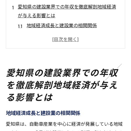
愛知県の建設業界での年収を徹底解剖地域経済
が与える影響とは
地域経済成長と建設業の相関関係
愛知県の建設業年収の平均値を探る
経済動向が建設業の給与に与える影響
地域経済発展が建設業界に与える恩恵
愛知県の建設業における給与変動の要因
愛知県の建設業界での年収
愛知県建設業界の年収推移と未来予測
を徹底解剖地域経済が与え
未経験者でも安心愛知県建設業の給与事情とキ
る影響とは
ャリアアップの方法
未経験者が愛知県建設業で働くメリット
地域経済成長と建設業の相関関係
愛知県建設業界での初任給の実態
キャリアアップを目指すためのステップ
愛知県は、自動車産業を中心に経済が発展している地域