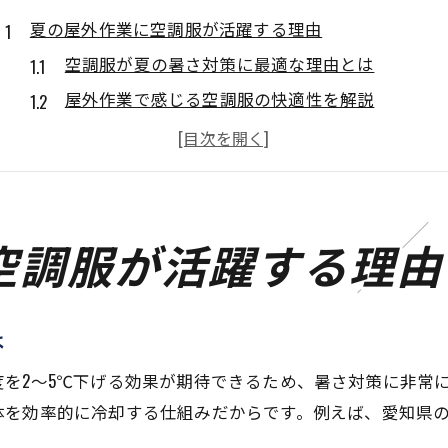
夏の屋外作業に空調服が活躍する理由
空調服が夏の暑さ対策に最適な理由とは
屋外作業で感じる空調服の快適性を解説
空調服の導入で作業効率が大幅アップする仕組み
空調服が熱中症リスクを軽減する効果に注目
夏の現場で空調服が定番装備となった背景
空調服を使うなら最適な夏のタイミングは
空調服が活躍する理由
空調服は何月から着るのがベストなのか解説
夏前に空調服を準備すべき理由とその根拠
は
気温や湿度で判断する空調服の着用開始時期
週間天気と空調服の最適な使い始めタイミング
を2〜5℃下げる効果が期待できるため、暑さ対策に非常
体を効率的に冷却する仕組みだからです。例えば、愛知県
春からの空調服活用で快適な夏を迎える方法