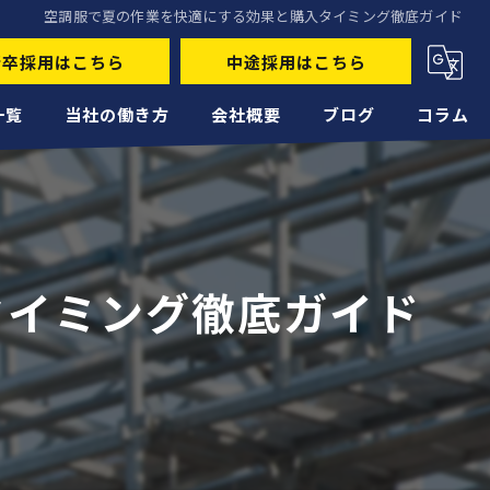
空調服で夏の作業を快適にする効果と購入タイミング徹底ガイド
新卒採用はこちら
中途採用はこちら
一覧
当社の働き方
会社概要
ブログ
コラム
未経験
経験者
タイミング徹底ガイド
正社員
高収入
転職