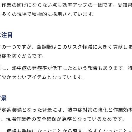
空調服の売り切れ前に準備するためのポイント
、作業の妨げにならない点も効率アップの一因です。愛知
最新モデルの空調服を賢く選ぶコツを解説
、多くの現場で積極的に採用されています。
夏前の空調服購入で後悔しない準備術
空調服選びで失敗しないための比較ポイント
に注目
会社でまとめて空調服を発注する際の注意点
クの一つですが、空調服はこのリスク軽減に大きく貢献し
空調服で夏場の作業効率を高める実践術
発症を防ぐからです。
空調服のファン設定で最大限の涼しさを引き出す
制し、熱中症の発症率が低下したという報告もあります。
空調服と冷却グッズの併用で暑さ対策を徹底
て欠かせないアイテムとなっています。
空調服の着用時に意識したい通気性と密閉性
作業現場で役立つ空調服の活用テクニック
背景
空調服による作業効率アップ事例と実感談
が定番装備となった背景には、熱中症対策の強化と作業効
り、現場作業者の安全確保が急務となっているためです。
し、価格も手頃になったことから導入しやすくなったこと