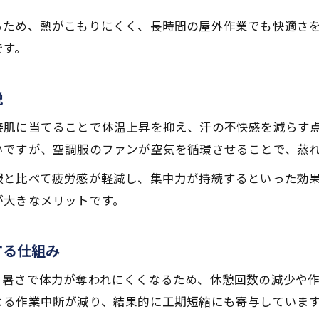
暑さ対策の決め手となる空調服の効果とは
るため、熱がこもりにくく、長時間の屋外作業でも快適さ
空調服の冷却効果とその仕組みを詳しく解説
です。
体感温度を下げる空調服のメカニズムと特徴
空調服で真夏の作業負担を軽減するポイント
説
高温多湿下で発揮される空調服の実力とは
空調服の効果を最大限に引き出す使用法
接肌に当てることで体温上昇を抑え、汗の不快感を減らす
いですが、空調服のファンが空気を循環させることで、蒸
愛知県の厳しい夏に空調服がもたらす快適さ
空調服で高温多湿の愛知県の夏を乗り切る
服と比べて疲労感が軽減し、集中力が持続するといった効
が大きなメリットです。
愛知県の現場作業者が実感する空調服の快適性
空調服が愛知県の猛暑対策に選ばれる理由
する仕組み
夏の愛知県で実践したい空調服の活用法
空調服の導入で愛知県の作業現場に変化が
。暑さで体力が奪われにくくなるため、休憩回数の減少や
夏前に空調服を準備するコツとポイント紹介
よる作業中断が減り、結果的に工期短縮にも寄与していま