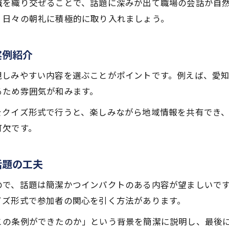
地域ならではの話題で一体感を生む朝礼術
識を織り交ぜることで、話題に深みが出て職場の会話が自
、日々の朝礼に積極的に取り入れましょう。
朝礼で地域話題を取り入れる効果的なコツ
職場の一体感を高める地域ネタの伝え方
実例紹介
朝礼で愛知県らしさを感じる話題事例集
地域限定のニュースを朝礼で共有する工夫
親しみやすい内容を選ぶことがポイントです。例えば、愛
朝礼で実践したい地域密着の話題選定法
るため雰囲気が和みます。
五月病対策を朝礼で伝えるヒント
をクイズ形式で行うと、楽しみながら地域情報を共有でき
朝礼で五月病対策を伝えるときのポイント
可欠です。
五月病朝礼ネタで心身の健康をサポートする方法
職場全体に響く五月病対策の朝礼例文
話題の工夫
朝礼で季節の変化と健康を意識する話題
ので、話題は簡潔かつインパクトのある内容が望ましいで
五月病の兆しに気づく朝礼での伝え方
イズ形式で参加者の関心を引く方法があります。
誕生日を絡めた朝礼で笑顔を広げよう
この条例ができたのか」という背景を簡潔に説明し、最後