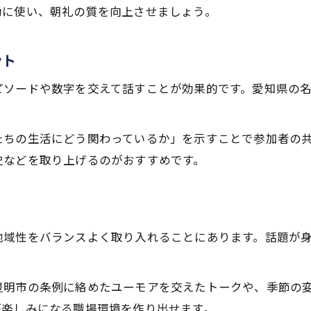
誕生日朝礼ネタで職場の雰囲気を明るく保つ工夫
効に使い、朝礼の質を向上させましょう。
朝礼で誕生日を祝う場面の演出アイデア
誕生 日 朝礼 ネタでチームの結束力を高める方法
ント
ちょっとした一言で誕生日を盛り上げる朝礼術
ピソードや数字を交えて話すことが効果的です。愛知県の
朝礼で誕生日を話題にする際の注意点と提案
短時間で心に残る朝礼ネタの工夫
たちの生活にどう関わっているか」を示すことで参加者の
朝礼で1分話せるネタを作るためのコツと工夫
史などを取り上げるのがおすすめです。
短時間で伝わる朝礼話題のまとめ方
朝礼の時間を有効に使うネタの厳選方法
聞き手に響く印象的な朝礼スピーチの作り方
地域性をバランスよく取り入れることにあります。話題が
朝礼ネタを短く効果的に伝えるポイント
豊明市の条例に絡めたユーモアを交えたトークや、季節の
が楽しみになる職場環境を作り出せます。