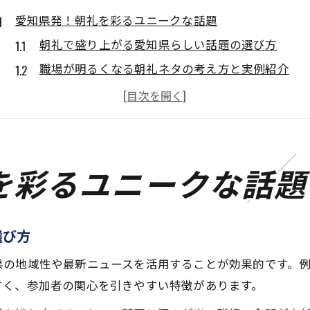
愛知県発！朝礼を彩るユニークな話題
朝礼で盛り上がる愛知県らしい話題の選び方
職場が明るくなる朝礼ネタの考え方と実例紹介
朝礼の時間を有効活用するユニークな話題の工夫
地域の魅力を朝礼で伝えるコツとポイント
朝礼でウケる話題選びの秘訣と具体例
朝礼の場を明るくする時事ネタ活用術
を彩るユニークな話題
朝礼で時事ネタを活用するメリットと注意点
職場で共有したい最新ニュースを朝礼に活かす方
選び方
朝礼で時事を伝える際の分かりやすい表現例
明るい雰囲気作りに役立つ時事ネタの選び方
県の地域性や最新ニュースを活用することが効果的です。
すく、参加者の関心を引きやすい特徴があります。
朝礼での時事ネタが職場にもたらす効果とは