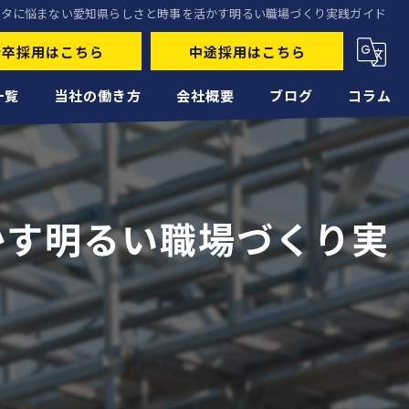
ネタに悩まない愛知県らしさと時事を活かす明るい職場づくり実践ガイド
新卒採用はこちら
中途採用はこちら
一覧
当社の働き方
会社概要
ブログ
コラム
未経験
経験者
かす明るい職場づくり実
正社員
高収入
転職