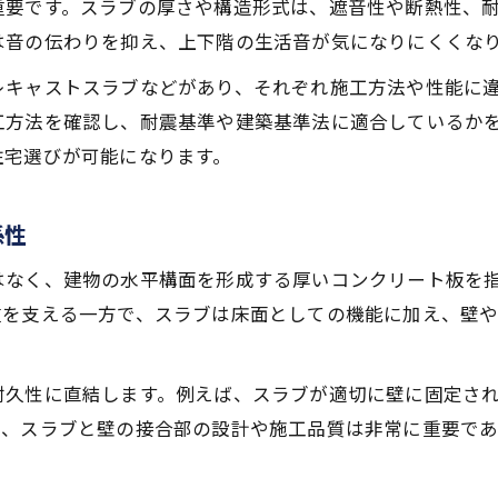
重要です。スラブの厚さや構造形式は、遮音性や断熱性、
住宅選びに役立つスラブ建築用語の基本
は音の伝わりを抑え、上下階の生活音が気になりにくくな
スラブ構造理解に必要な用語と解説
レキャストスラブなどがあり、それぞれ施工方法や性能に
コンクリートスラブの用語を正しく使うコツ
工方法を確認し、耐震基準や建築基準法に適合しているか
壁や床と比較したスラブ用語の違い
住宅選びが可能になります。
スラブ建築用語を活かすチェックポイント
遮音性に優れたスラブ住宅の見極め方
係性
遮音性で選ぶスラブ住宅のチェック方法
はなく、建物の水平構面を形成する厚いコンクリート板を
スラブ厚と遮音性能の目安を理解しよう
重を支える一方で、スラブは床面としての機能に加え、壁
コンクリートスラブ住宅の遮音対策ポイント
壁や床より注目したいスラブ下の工夫
耐久性に直結します。例えば、スラブが適切に壁に固定さ
スラブ構造の遮音性を高める設計ポイント
て、スラブと壁の接合部の設計や施工品質は非常に重要で