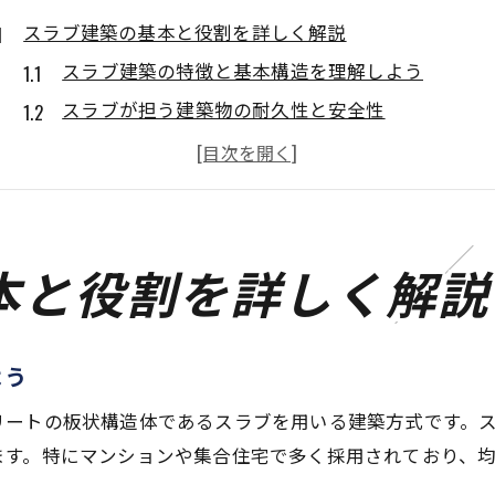
スラブ建築の基本と役割を詳しく解説
スラブ建築の特徴と基本構造を理解しよう
スラブが担う建築物の耐久性と安全性
スラブ構造の役割と住宅選びの重要ポイント
建築用語スラブの基礎知識と壁との関係性
コンクリートスラブ建築のメリットと注意点
スラブとは何か構造面から考える
本と役割を詳しく解説
スラブの定義とコンクリート構造における位置づ
スラブ構造が住宅に与える影響とは
よう
スラブ下の構造と梁との違いを整理する
スラブ建築用語の意味と英語表現について
リートの板状構造体であるスラブを用いる建築方式です。
ます。特にマンションや集合住宅で多く採用されており、
壁や床と比較したスラブの役割を解説