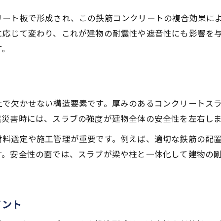
床と異なるスラブ構造の特徴とは
リート板で形成され、この鉄筋コンクリートの複合効果に
床とスラブ構造の違いを分かりやすく解説
に応じて変わり、これが建物の耐震性や遮音性にも影響を
スラブが持つ遮音性と耐震性のポイント
す。
コンクリートスラブと床材の違いと特徴
スラブ建築における床構造の工夫とは
スラブ下の空間利用と住宅快適性の関係
上で欠かせない構造要素です。厚みのあるコンクリートス
スラブ厚が住宅選びに与える影響
然災害時には、スラブの強度が建物全体の安全性を左右し
スラブ厚が遮音性や住み心地に及ぼす効果
材料選定や施工管理が重要です。例えば、適切な鉄筋の配
スラブ厚と建築基準法の関連ポイント
す。安全性の面では、スラブが梁や柱と一体化して建物の
住宅選びで重要なスラブ厚の目安とは
コンクリートスラブ厚の実際と注意点
スラブ厚と構造安全性の関係性を探る
イント
スラブ建築用語とその実際の活用法