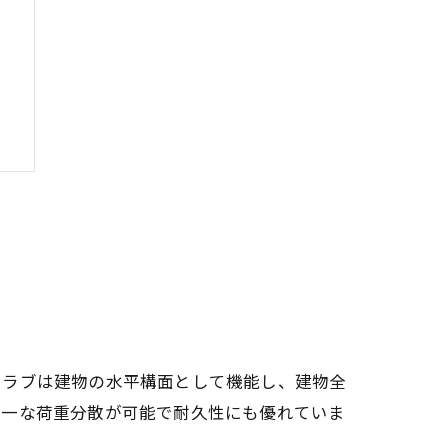
け
スラブは建物の水平構面として機能し、建物全
均一な荷重分散が可能で耐久性にも優れていま