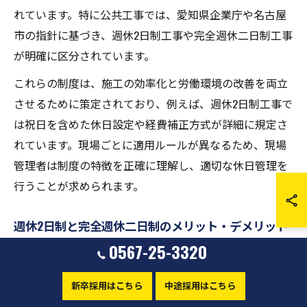
れています。特に公共工事では、愛知県企業庁や名古屋
市の指針に基づき、週休2日制工事や完全週休二日制工事
が明確に区分されています。
これらの制度は、施工の効率化と労働環境の改善を両立
させるために策定されており、例えば、週休2日制工事で
は祝日を含めた休日設定や経費補正方式が詳細に規定さ
れています。現場ごとに適用ルールが異なるため、現場
管理者は制度の特徴を正確に理解し、適切な休日管理を
行うことが求められます。
週休2日制と完全週休二日制のメリット・デメリット
0567-25-3320
週休2日制の最大のメリットは、休日が週に2日確保され
ることで、従業員の疲労回復やプライベートの充実につ
新卒採用はこちら
中途採用はこちら
ながる点です。一方、デメリットとしては休日が分散し