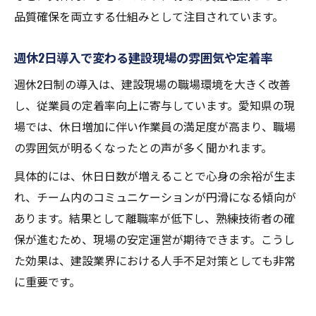
週休2日制で年間休日や出勤日数はどう変わ
品質確保を両立する仕組みとして注目されています。
るか
完全 週休二日制 年間休日と週休2日制の違
週休2日導入で変わる建設現場の雰囲気や定着率
い
週休2日制の導入は、建設現場の職場環境を大きく改善
愛知県 週休日の考え方と勤務日数の目安を
し、従業員の定着率向上に寄与しています。愛知県の現
解説
場では、休日増加に伴い作業員の満足度が高まり、職場
週休2日だと何日出勤できるか具体例で確認
の雰囲気が明るくなったとの声が多く聞かれます。
祝日を含む完全週休二日制との出勤日数比
具体的には、休日日数が増えることで心身の余裕が生ま
較
れ、チーム内のコミュニケーションが円滑になる傾向が
建設現場で週休2日は本当に有効か
あります。結果として離職率が低下し、熟練技術者の確
週休2日制導入で建設現場の効率や安全性は
保が進むため、現場の安定運営が期待できます。こうし
向上するか
た効果は、建設業界における人手不足対策としても非常
に重要です。
愛知県の現場で週休2日が定着した実例と課
題