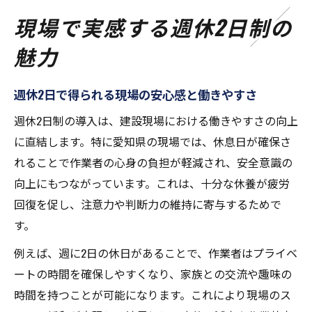
着率
現場で実感する週休2日制の
愛知県 週休日増加が現場スタッフにもたら
魅力
す利点
週休2日制の職場で感じる心身のリフレッシ
週休2日で得られる現場の安心感と働きやすさ
ュ効果
愛知県の週休2日導入が生む働き方改革
週休2日制の導入は、建設現場における働きやすさの向上
愛知県 週休2日制工事の実施要領と現場変革
に直結します。特に愛知県の現場では、休息日が確保さ
の関係性
れることで作業者の心身の負担が軽減され、安全意識の
向上にもつながっています。これは、十分な休養が疲労
週休2日が現場管理や工期調整にもたらす新
回復を促し、注意力や判断力の維持に寄与するためで
たな視点
す。
愛知県企業庁の週休2日導入で現場がどう変
わるか
例えば、週に2日の休日があることで、作業者はプライベ
ートの時間を確保しやすくなり、家族との交流や趣味の
週休2日制が働き方改革へ及ぼす愛知県独自
時間を持つことが可能になります。これにより現場のス
の影響