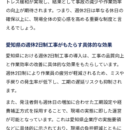
トレス緩和が実現し、結果として事故の減少や作業効率
愛知県 週休2日 様式が実務に与える改革の
の向上が期待されます。つまり、週休2日は単なる休日の
ポイント
確保以上に、現場全体の安心感を高める重要な制度と言
週休2日制を選ぶ際のポイントを整理
えるでしょう。
週休2日制選択時に確認したい実施要領と運
用例
愛知県の週休2日制工事がもたらす具体的な効果
愛知県の週休2日工事で注目すべき制度の違
愛知県における週休2日制工事の導入は、工事の品質向上
い
と作業効率の改善に具体的な効果をもたらしています。
週休2日導入時の勤務日数計算と休日設定の
週休2日制により作業員の疲労が軽減されるため、ミスや
注意点
手戻りの発生率が低下し、工期の遅延リスクも抑制され
完全週休二日制と週休2日 祝日の扱いを比較
ます。
検討
また、発注者側も週休日の増加に合わせた工期設定や経
愛知県 週休2日制工事の選び方と企業の取り
費補正方式を採用することで、現場の実態に即した運営
組み
が可能となっています。これは愛知県企業庁の実施要領
制度別の年間休日と出勤日数を知る
などに具体的に示されており、現場の負担軽減とともに