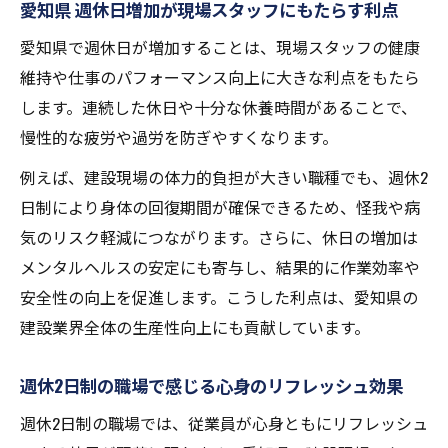
愛知県 週休日増加が現場スタッフにもたらす利点
週休2日制による現場負担と収入面の実態を
愛知県で週休日が増加することは、現場スタッフの健康
整理
維持や仕事のパフォーマンス向上に大きな利点をもたら
現場管理者が感じる週休2日制のメリットと
します。連続した休日や十分な休養時間があることで、
デメリット
慢性的な疲労や過労を防ぎやすくなります。
週休2日制と工期調整の現実的な両立ポイン
ト
例えば、建設現場の体力的負担が大きい職種でも、週休2
日制により身体の回復期間が確保できるため、怪我や病
完全週休二日制との違いを徹底比較
気のリスク軽減につながります。さらに、休日の増加は
完全週休二日制と週休2日の定義と具体的な
メンタルヘルスの安定にも寄与し、結果的に作業効率や
違い
安全性の向上を促進します。こうした利点は、愛知県の
祝日含む場合と含まない場合の休日計算を
建設業界全体の生産性向上にも貢献しています。
比較
愛知県の現場で採用される制度ごとの特徴
週休2日制の職場で感じる心身のリフレッシュ効果
とは
週休2日制の職場では、従業員が心身ともにリフレッシュ
週休2日制と完全週休二日制のメリット・デ