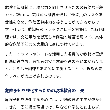
ント
危険予知訓練は、現場力を向上させるための有効な手段
です。理由は、実践的な訓練を通じて作業員のリスク感
トラック作業の危険予知トレーニング例題
受性を高め、危険回避能力を養うことができるからで
集
す。例えば、愛知県のトラック運転手を対象にしたKYT訓
朝礼で使えるKYTシート実践アイデア
練では、交通事故を想定した例題と解答を用いて、具体
朝礼での危険予知実践に最適なKYTシートの
的な危険予知力を実践的に身につけています。
使い方
また、イラストやシートを活用した視覚的な教材は理解
現場朝礼で役立つ危険予知KYTシート活用術
促進に役立ち、参加者の安全意識を高める効果がありま
危険予知訓練シートを朝礼に取り入れる工
す。こうした訓練を定期的に実施することで、現場の安
夫例
全レベルが底上げされるのです。
交通事故防止編KYTシートで安全意識を高め
る方法
危険予知を強化するための現場教育の工夫
朝礼で活かせる交通KYTネタと危険予知のポ
危険予知を強化するためには、現場教育の工夫が欠かせ
イント
ません。愛知県の現場では、単なる座学にとどまらず、