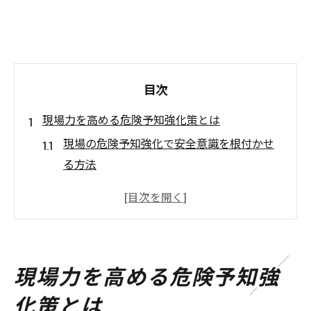
目次
現場力を高める危険予知強化策とは
現場の危険予知強化で安全意識を根付かせ
る方法
危険予知の重要性と強化策の現場導入ポイ
ント
危険予知訓練で現場力を高める具体的アプ
ローチ
現場力を高める危険予知強
危険予知を強化するための現場教育の工夫
化策とは
KYTと危険予知強化策を組み合わせた実践例