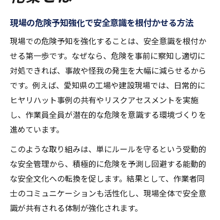
交通安全促進へ危険予知の実践方法
現場の危険予知強化で安全意識を根付かせる方法
交通安全に直結する危険予知の実践ステッ
プ
現場での危険予知を強化することは、安全意識を根付か
せる第一歩です。なぜなら、危険を事前に察知し適切に
交通事故防止に有効な危険予知訓練の進め
対処できれば、事故や怪我の発生を大幅に減らせるから
方
です。例えば、愛知県の工場や建設現場では、日常的に
交通KYTイラスト集を活用した危険予知実践
ヒヤリハット事例の共有やリスクアセスメントを実施
法
し、作業員全員が潜在的な危険を意識する環境づくりを
トラック作業に応じた危険予知の交通安全
進めています。
対策
このような取り組みは、単にルールを守るという受動的
交通KYT事例イラストで学ぶ危険予知の要点
な安全管理から、積極的に危険を予測し回避する能動的
愛知独自のKYT講習や教材活用法
な安全文化への転換を促します。結果として、作業者同
愛知のKYT講習を活かした危険予知の実務展
士のコミュニケーションも活性化し、現場全体で安全意
開
識が共有される体制が強化されます。
KYT講習愛知の最新傾向と危険予知強化の工