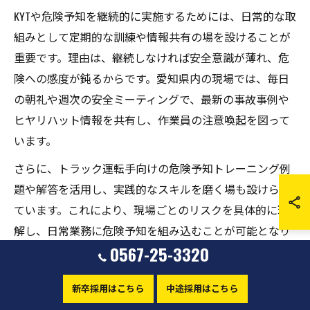
KYTや危険予知を継続的に実施するためには、日常的な取
組みとして定期的な訓練や情報共有の場を設けることが
重要です。理由は、継続しなければ安全意識が薄れ、危
険への感度が鈍るからです。愛知県内の現場では、毎日
の朝礼や週次の安全ミーティングで、最新の事故事例や
ヒヤリハット情報を共有し、作業員の注意喚起を図って
います。
さらに、トラック運転手向けの危険予知トレーニング例
題や解答を活用し、実践的なスキルを磨く場も設けられ
ています。これにより、現場ごとのリスクを具体的に理
解し、日常業務に危険予知を組み込むことが可能となり
0567-25-3320
ます。こうした日常的な取組みは、危険予知の継続に欠
かせない基盤となります。
新卒採用はこちら
中途採用はこちら