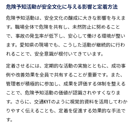
現場ニーズに応える危険予知イラストの工
危険予知活動が安全文化に与える影響と定着方法
夫
危険予知活動は、安全文化の醸成に大きな影響を与えま
模範解答で理解する危険予知トレーニング
す。職場全体で危険を共有し、未然防止に努めること
危険予知トレーニングにおける模範解答の
で、事故の発生率が低下し、安心して働ける環境が整い
意義
ます。愛知県の現場でも、こうした活動が継続的に行わ
交通KYT模範解答を活かした学びのポイント
れることで、安全意識が根付いてきています。
トラック運転での危険予知例題と解答の工
定着させるには、定期的な活動の実施とともに、成功事
夫
例や改善効果を全員で共有することが重要です。また、
現場教育に役立つ危険予知模範解答の活用
管理者が積極的に参加し、成果を評価する体制を整える
法
ことで、危険予知活動の価値が認識されやすくなりま
危険予知力向上につながる解答の見極め方
す。さらに、交通KYTのように視覚的資料を活用してわか
運転現場で役立つ交通危険予知の極意
りやすく伝えることも、定着を促進する効果的な手法で
危険予知トレーニングを運転現場で活かす
す。
コツ