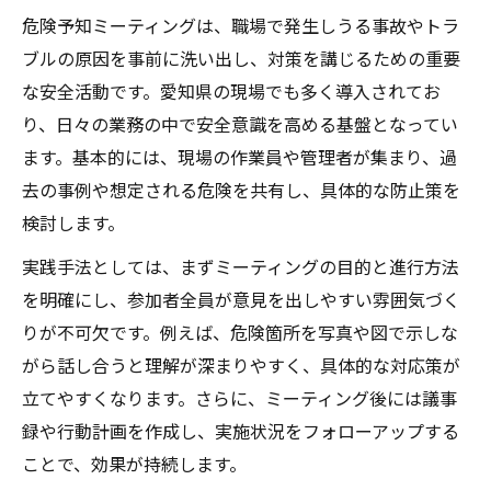
交通KYT活用で現場安全を高める方法
危険予知ミーティングは、職場で発生しうる事故やトラ
交通KYTとは何か危険予知の視点で考える
ブルの原因を事前に洗い出し、対策を講じるための重要
な安全活動です。愛知県の現場でも多く導入されてお
危険予知を活かした交通KYT事例の実践法
り、日々の業務の中で安全意識を高める基盤となってい
現場で役立つ交通KYTイラストの活用方法
ます。基本的には、現場の作業員や管理者が集まり、過
交通KYTネタを用いた危険予知ミーティング
去の事例や想定される危険を共有し、具体的な防止策を
の工夫
検討します。
危険予知訓練で高まる交通安全意識のポイ
実践手法としては、まずミーティングの目的と進行方法
ント
を明確にし、参加者全員が意見を出しやすい雰囲気づく
トラック運転時の危険予知事例に学ぶ工夫
りが不可欠です。例えば、危険箇所を写真や図で示しな
危険予知で考えるトラック運転時の具体事
がら話し合うと理解が深まりやすく、具体的な対応策が
例
立てやすくなります。さらに、ミーティング後には議事
トラック危険予知トレーニング例題の効果
録や行動計画を作成し、実施状況をフォローアップする
的な使い方
ことで、効果が持続します。
危険予知トレーニングが運転現場にもたら