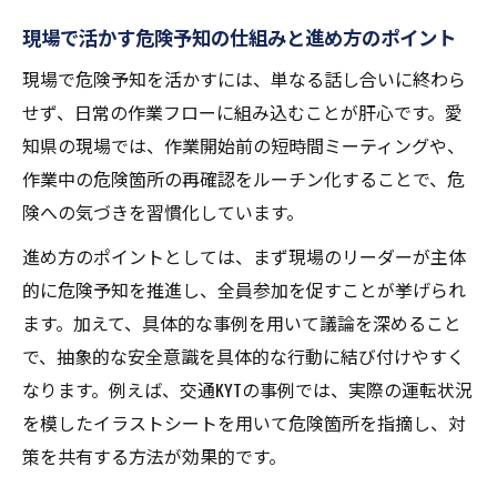
す成果
現場で活かす危険予知の仕組みと進め方のポイント
模範解答を活用したトラックKYTの進め方
現場で危険予知を活かすには、単なる話し合いに終わら
現場の声を反映した危険予知事例の共有方
せず、日常の作業フローに組み込むことが肝心です。愛
法
知県の現場では、作業開始前の短時間ミーティングや、
イラストシート集で深めるKYTの実践力
作業中の危険箇所の再確認をルーチン化することで、危
険への気づきを習慣化しています。
危険予知に役立つイラストシート集の選び
方
進め方のポイントとしては、まず現場のリーダーが主体
交通危険予知訓練イラストシート集の活用
的に危険予知を推進し、全員参加を促すことが挙げられ
法
ます。加えて、具体的な事例を用いて議論を深めること
無料シートで始める危険予知トレーニング
で、抽象的な安全意識を具体的な行動に結び付けやすく
の実際
なります。例えば、交通KYTの事例では、実際の運転状況
を模したイラストシートを用いて危険箇所を指摘し、対
イラストを使った危険予知の効果的な進行
策を共有する方法が効果的です。
方法