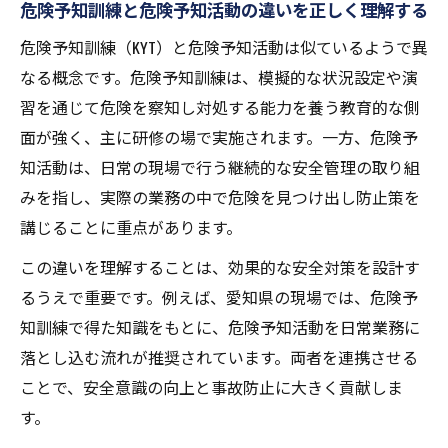
危険予知訓練と危険予知活動の違いを正しく理解する
交通危険予知のスキルを高める実践的な方
法
危険予知訓練（KYT）と危険予知活動は似ているようで異
現場スタッフと行う危険予知の意識共有術
なる概念です。危険予知訓練は、模擬的な状況設定や演
危険予知トレーニング例題で深める理解と
習を通じて危険を察知し対処する能力を養う教育的な側
応用
面が強く、主に研修の場で実施されます。一方、危険予
知活動は、日常の現場で行う継続的な安全管理の取り組
運転時の危険予知が事故防止に直結する理
みを指し、実際の業務の中で危険を見つけ出し防止策を
由
講じることに重点があります。
この違いを理解することは、効果的な安全対策を設計す
るうえで重要です。例えば、愛知県の現場では、危険予
知訓練で得た知識をもとに、危険予知活動を日常業務に
落とし込む流れが推奨されています。両者を連携させる
ことで、安全意識の向上と事故防止に大きく貢献しま
す。