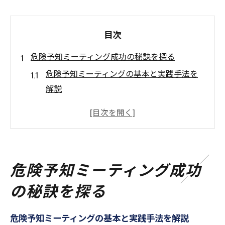
目次
危険予知ミーティング成功の秘訣を探る
危険予知ミーティングの基本と実践手法を
解説
現場で活かす危険予知の仕組みと進め方の
ポイント
危険予知活動が安全文化に与える影響と定
着方法
危険予知ミーティング成功
危険予知訓練と危険予知活動の違いを正し
の秘訣を探る
く理解する
職場全体で取り組む危険予知ミーティング
危険予知ミーティングの基本と実践手法を解説
の工夫とは