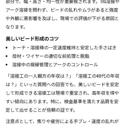
部分で、幅・高さ・均一性が重要視されます。TIG溶接や
アーク溶接を問わず、ビードの乱れやムラがあると強度
や外観に悪影響を及ぼし、現場での評価が下がる原因と
なります。
美しいビード形成のコツ
トーチ・溶接棒の一定速度維持と安定した手さばき
母材・ワイヤーの適切な前処理と脱脂
溶接中の視線管理とアークのコントロール
「溶接工の一人親方の年収は？」「溶接工の40代の年収
は？」といった質問への回答でも、美しいビードを安定
して形成できる溶接工は現場で重宝され、高年収を得や
すい傾向にあります。特に、検査基準を満たす品質を安
定して出せることが信頼の証です。
注意点として、焦りや疲労による手ブレ・速度の乱れが