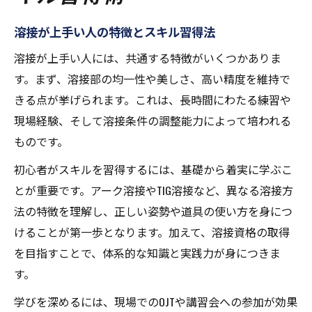
溶接技術で上位を目指す実践的な方法
溶接が上手い人の特徴とスキル習得法
TIG溶接や肉盛り溶接で差をつけるコツ
溶接が上手い人には、共通する特徴がいくつかありま
硬化肉盛溶接を極めた溶接工の思考法
す。まず、溶接部の均一性や美しさ、高い精度を維持で
溶接で評価される美しいビード形成技術
きる点が挙げられます。これは、長時間にわたる練習や
現場で活かすTIG溶接の極意とは
現場経験、そして溶接条件の調整能力によって培われる
TIG溶接で求められる繊細な技術力
ものです。
現場で活きる溶接のビード形成術
初心者がスキルを習得するには、基礎から着実に学ぶこ
溶接の安定性を高めるTIGの使い方
とが重要です。アーク溶接やTIG溶接など、異なる溶接方
TIG溶接上達に欠かせないポイント
法の特徴を理解し、正しい姿勢や道具の使い方を身につ
溶接工が実践するTIGのコツと工夫
けることが第一歩となります。加えて、溶接資格の取得
を目指すことで、体系的な知識と実践力が身につきま
年収アップを叶える肉盛り溶接の勘所
す。
肉盛り溶接で年収を上げるテクニック
学びを深めるには、現場でのOJTや講習会への参加が効果
溶接の品質向上と収入増加の関係