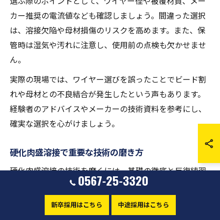
選ぶ際のポイントとして、ワイヤー径や被覆材質、メー
カー推奨の電流値なども確認しましょう。間違った選択
は、溶接欠陥や母材損傷のリスクを高めます。また、保
管時は湿気や汚れに注意し、使用前の点検も欠かせませ
ん。
実際の現場では、ワイヤー選びを誤ったことでビード割
れや母材との不良結合が発生したという声もあります。
経験者のアドバイスやメーカーの技術資料を参考にし、
確実な選択を心がけましょう。
硬化肉盛溶接で重要な技術の磨き方
硬化肉盛溶接の技術を磨くには、基礎の徹底と反復練習
0567-25-3320
が不可欠です。まず、溶接姿勢やトーチの角度、アーク
長の安定化など、基礎動作を正確に身につけることが上
新卒採用はこちら
中途採用はこちら
達の近道です。初心者は、単純なビード練習から始めて