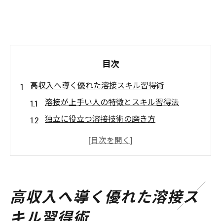
目次
高収入へ導く優れた溶接スキル習得術
溶接が上手い人の特徴とスキル習得法
独立に役立つ溶接技術の磨き方
溶接で年収アップを目指す現実的戦略
アークやTIG溶接の基本と成功ポイント
肉盛り溶接のコツが収入増加に直結する理
由
高収入へ導く優れた溶接ス
溶接で目指す全国トップの特徴と工夫
キル習得術
全国トップ溶接工の特徴と日々の工夫