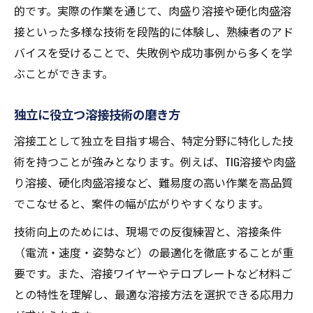
的です。実際の作業を通じて、肉盛り溶接や硬化肉盛溶
肉盛り溶接やり方の基本と実践例
接といった多様な技術を段階的に体験し、熟練者のアド
アーク溶接で活かす肉盛りのポイント
バイスを受けることで、失敗例や成功事例から多くを学
溶接工が重視する肉盛り溶接のコツ
ぶことができます。
硬化肉盛溶接のテクニック徹底解説
硬化肉盛溶接の基本と実践ポイント
独立に役立つ溶接技術の磨き方
溶接ワイヤー選びのコツと注意点
溶接工として独立を目指す場合、特定分野に特化した技
硬化肉盛溶接で重要な技術の磨き方
術を持つことが強みとなります。例えば、TIG溶接や肉盛
テロプレート溶接方法と応用事例
り溶接、硬化肉盛溶接など、難易度の高い作業を高品質
でこなせると、案件の幅が広がりやすくなります。
現場で役立つ硬化肉盛溶接の応用力
一人親方が極める半自動溶接の実践力
技術向上のためには、現場での反復練習と、溶接条件
半自動溶接で現場力を高める秘訣
（電流・速度・姿勢など）の最適化を徹底することが重
要です。また、溶接ワイヤーやテロプレートなど材料ご
一人親方に必要な溶接技術とは
との特性を理解し、最適な溶接方法を選択できる応用力
肉盛り溶接半自動の強みと活用法