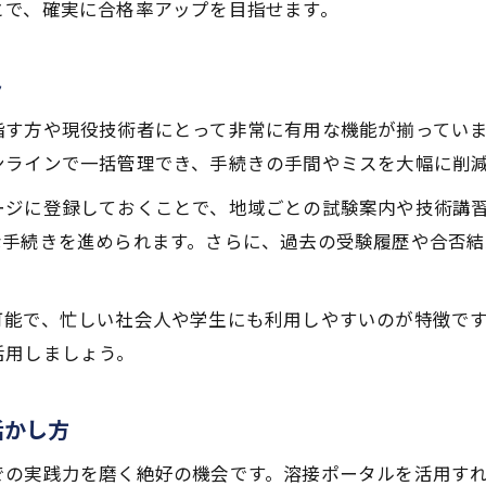
とで、確実に合格率アップを目指せます。
溶接合格発表前の効果的な学科復習方法
学追にも役立つ溶接実技練習の進め方
ト
合格率向上へサーベイランス申請の準備術
マイページで自己分析し弱点克服を目指す
指す方や現役技術者にとって非常に有用な機能が揃ってい
溶接日本一のプロに学ぶ応用学習のコツ
ンラインで一括管理でき、手続きの手間やミスを大幅に削
溶接資格合格への近道を徹底解説
ージに登録しておくことで、地域ごとの試験案内や技術講
溶接資格合格に必要な試験対策の全体像
な手続きを進められます。さらに、過去の受験履歴や合否
高合格率を目指す過去問活用術を紹介
溶接試験名古屋会場の傾向と対策まとめ
可能で、忙しい社会人や学生にも利用しやすいのが特徴で
実技・筆記でつまずかないポイント解説
活用しましょう。
溶接協会ホームページ情報を徹底活用する
活かし方
での実践力を磨く絶好の機会です。溶接ポータルを活用す