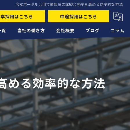
溶接ポータル活用で愛知県の試験合格率を高める効率的な方法
新卒採用はこちら
中途採用はこちら
一覧
当社の働き方
会社概要
ブログ
コラム
未経験
経験者
高める効率的な方法
正社員
高収入
転職