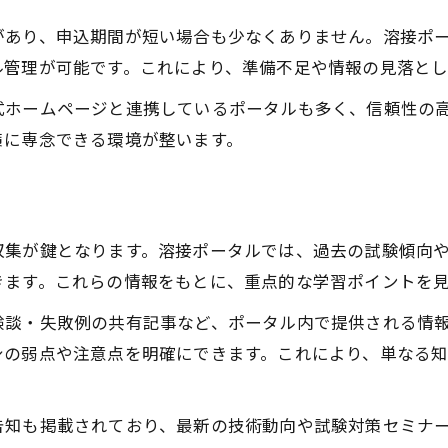
愛知県溶接技術競技会の活用メリット
があり、申込期間が短い場合も少なくありません。溶接ポ
溶接競技会参加が技術力向上につながる理由
ル管理が可能です。これにより、準備不足や情報の見落と
合格率向上に役立つ競技会の具体的な効果
過去競技会データから見る溶接試験傾向分析
式ホームページと連携しているポータルも多く、信頼性の
策に専念できる環境が整います。
競技会経験を資格試験対策に生かす方法
溶接日本一を目指すための練習ポイント
試験対策なら溶接ポータル情報が要
溶接試験対策に必要な最新情報の集め方
収集が鍵となります。溶接ポータルでは、過去の試験傾向
きます。これらの情報をもとに、重点的な学習ポイントを
ポータルで押さえるべき試験日程と要点
合格を左右する溶接学科と実技のバランス
験談・失敗例の共有記事など、ポータル内で提供される情
TIG溶接資格取得のポイントと注意事項
身の弱点や注意点を明確にできます。これにより、単なる
溶接ポータルで分かる難関試験の突破法
合格発表を待つ前にできる溶接学習術
告知も掲載されており、最新の技術動向や試験対策セミナ