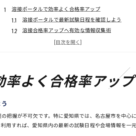
溶接ポータルで効率よく合格率アップ
溶接ポータルで最新試験日程を確認しよう
溶接合格率アップへ有効な情報収集術
日本溶接協会マイページ活用のメリット
愛知県溶接技術競技会情報の探し方と活かし方
溶接ポータルで実技練習に役立つ資料入手法
資格取得へ向け溶接情報の集約法
効率よく合格率アップ
溶接試験対策に必要な情報集約ポイント
日本溶接協会ホームページの使い方解説
よう
溶接試験名古屋の最新情報を効率的に集める
合格発表や過去データの調べ方と注意点
程の把握が不可欠です。特に愛知県では、名古屋市を中心
を利用すれば、愛知県内の最新の試験日程や会場情報を一
溶接講習日程や会場情報の見逃し防止術