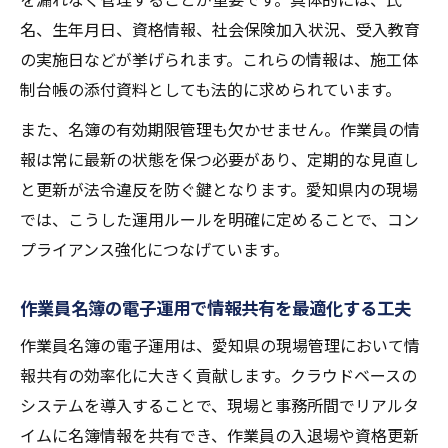
実践例
名、生年月日、資格情報、社会保険加入状況、受入教育
電子化された作業員名簿のメリットと注意
の実施日などが挙げられます。これらの情報は、施工体
点
制台帳の添付資料としても法的に求められています。
現場ID対応の作業員名簿管理で業務を省力化
また、名簿の有効期限管理も欠かせません。作業員の情
作業員名簿の必須項目と安全管理の実践
報は常に最新の状態を保つ必要があり、定期的な見直し
作業員名簿の必須項目と現場安全確保の関
と更新が法令違反を防ぐ鍵となります。愛知県内の現場
係性
では、こうした運用ルールを明確に定めることで、コン
プライアンス強化につなげています。
具体的な名簿記載内容と安全管理の取り組
み方
作業員名簿の電子運用で情報共有を最適化する工夫
社会保険確認と作業員名簿運用の実務ポイ
作業員名簿の電子運用は、愛知県の現場管理において情
ント
報共有の効率化に大きく貢献します。クラウドベースの
受入教育記載を活かした作業員名簿の使い
システムを導入することで、現場と事務所間でリアルタ
方
イムに名簿情報を共有でき、作業員の入退場や資格更新
現場事故時に役立つ作業員名簿管理の工夫