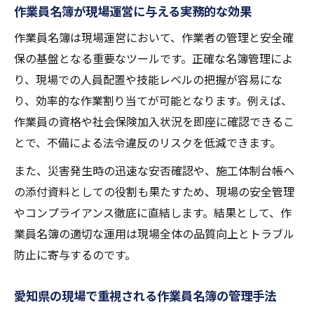
作業員名簿が現場運営に与える実務的な効果
る方法
愛知県における作業員名簿管理の最前線
作業員名簿は現場運営において、作業者の管理と安全確
愛知県の現場管理に適した作業員名簿の機
保の基盤となる重要なツールです。正確な名簿管理によ
能とは
り、現場での人員配置や技能レベルの把握が容易にな
り、効率的な作業割り当てが可能となります。例えば、
作業員名簿と愛知県様式の連動による管理
作業員の資格や社会保険加入状況を即座に確認できるこ
強化策
とで、不備による法令違反のリスクを低減できます。
作業員名簿の運用事例から見る現場課題の
解決
また、災害発生時の迅速な安否確認や、施工体制台帳へ
の添付資料としての役割も果たすため、現場の安全管理
愛知県のガイドラインに沿った名簿管理の
やコンプライアンス徹底に直結します。結果として、作
要点
業員名簿の適切な運用は現場全体の品質向上とトラブル
現場必携の作業員名簿で情報共有を円滑化
防止に寄与するのです。
する
施工体制台帳と作業員名簿連携のポイント
愛知県の現場で重視される作業員名簿の管理手法
作業員名簿と施工体制台帳の連携実務と注