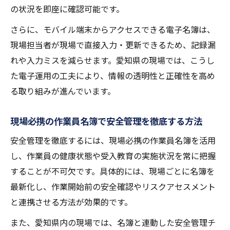
の状況を即座に確認可能です。
愛知県ガイドラインと名簿運用の最新事情
さらに、モバイル端末からアクセスできる電子名簿は、
愛知県のガイドラインが作業員名簿に与え
現場担当者が現場で直接入力・更新できるため、記録漏
る影響
れや入力ミスを減らせます。愛知県の現場では、こうし
ガイドライン活用による現場名簿運用の最
た電子運用の工夫により、情報の透明性と正確性を高め
適化
る取り組みが進んでいます。
愛知県仕様で進化する作業員名簿管理のポ
イント
現場必携の作業員名簿で安全管理を徹底する方法
現場必携の名簿運用と最新ガイドライン実
安全管理を徹底するには、現場必携の作業員名簿を活用
践法
し、作業員の健康状態や受入教育の実施状況を常に把握
作業員名簿の電子運用支援とガイドライン
することが不可欠です。具体的には、現場ごとに名簿を
活用
最新化し、作業開始前の安全確認やリスクアセスメント
と連携させる方法が効果的です。
また、愛知県内の現場では、名簿と連動した安全管理チ