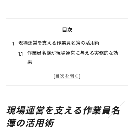
目次
現場運営を支える作業員名簿の活用術
作業員名簿が現場運営に与える実務的な効
果
愛知県の現場で重視される作業員名簿の管
理手法
法令遵守を支える作業員名簿活用のポイン
ト解説
現場運営を支える作業員名
作業員名簿の電子運用で情報共有を最適化
簿の活用術
する工夫
現場必携の作業員名簿で安全管理を徹底す