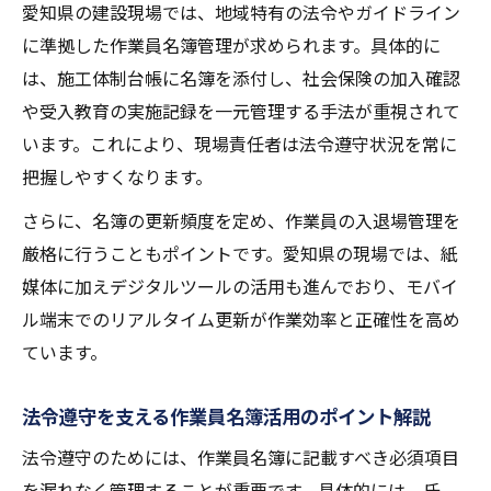
愛知県の建設現場では、地域特有の法令やガイドライン
意点
に準拠した作業員名簿管理が求められます。具体的に
施工体制台帳と名簿必須項目の効果的な運
は、施工体制台帳に名簿を添付し、社会保険の加入確認
用法
や受入教育の実施記録を一元管理する手法が重視されて
作業員名簿の添付で施工計画書運用を強化
います。これにより、現場責任者は法令遵守状況を常に
する
把握しやすくなります。
愛知県仕様の台帳様式と作業員名簿の管理
さらに、名簿の更新頻度を定め、作業員の入退場管理を
術
厳格に行うこともポイントです。愛知県の現場では、紙
現場管理を支える作業員名簿提出の実践例
媒体に加えデジタルツールの活用も進んでおり、モバイ
情報共有を強化する名簿電子運用の工夫例
ル端末でのリアルタイム更新が作業効率と正確性を高め
作業員名簿の電子運用が現場共有力を高め
ています。
る理由
情報共有運用ガイドラインに基づく名簿管
法令遵守を支える作業員名簿活用のポイント解説
理方法
法令遵守のためには、作業員名簿に記載すべき必須項目
作業員名簿を活用した効率的な情報連携の
を漏れなく管理することが重要です。具体的には、氏