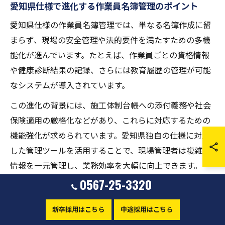
愛知県仕様で進化する作業員名簿管理のポイント
愛知県仕様の作業員名簿管理では、単なる名簿作成に留
まらず、現場の安全管理や法的要件を満たすための多機
能化が進んでいます。たとえば、作業員ごとの資格情報
や健康診断結果の記録、さらには教育履歴の管理が可能
なシステムが導入されています。
この進化の背景には、施工体制台帳への添付義務や社会
保険適用の厳格化などがあり、これらに対応するための
機能強化が求められています。愛知県独自の仕様に対応
した管理ツールを活用することで、現場管理者は複雑な
情報を一元管理し、業務効率を大幅に向上できます。
0567-25-3320
現場必携の名簿運用と最新ガイドライン実践法
新卒採用はこちら
中途採用はこちら
現場で必携とされる作業員名簿の運用には、最新の愛知