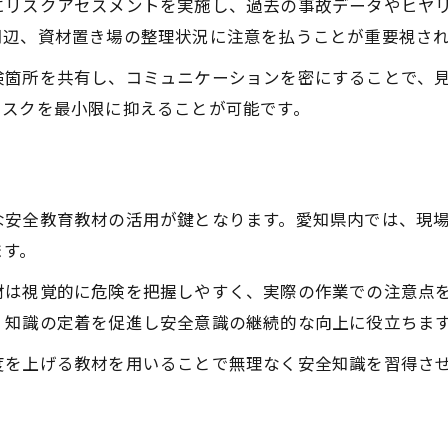
安全な現場作りに効果的な取り組み方
にリスクアセスメントを実施し、過去の事故データやヒヤ
周辺、資材置き場の整理状況に注意を払うことが重要視さ
建設業のリスクアセスメント活用法
安全意識向上を促す建設業の実践例
険箇所を共有し、コミュニケーションを密にすることで、
建設業で進む保護具着用の徹底ポイント
リスクを最小限に抑えることが可能です。
現場巡回で発見する建設業の危険要素
建設業現場ミーティングの安全効果
建設業で事故を防ぐための工夫とは
な安全教育教材の活用が鍵となります。愛知県内では、現
建設業で重視される危険予知活動の実際
ます。
コンクリート造解体時の安全技術と建設業
材は視覚的に危険を把握しやすく、実際の作業での注意点
作業主任者が実践する建設業の安全管理
、知識の定着を促進し安全意識の継続的な向上に役立ちま
建設業現場で活かす最新安全機器の導入例
度を上げる教材を用いることで無理なく安全知識を習得さ
労働安全教育が建設業事故防止に与える力
愛知の現場における労働安全定着法