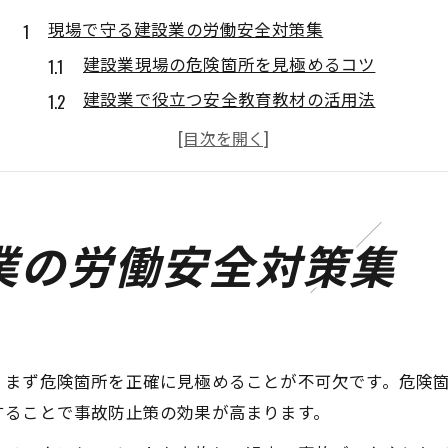
現場で守る建設業の労働安全対策集
建設業現場の危険箇所を見極めるコツ
建設業で役立つ安全教育教材の活用法
作業主任者技能講習が持つ安全効果とは
地山掘削現場でのリスク評価と建設業対策
足場組立の安全確保と建設業の工夫
労働災害ゼロへ導く愛知県の実践例
業の労働安全対策集
建設業労働災害防止協会の取り組み事例
愛知県の建設業現場で実践された工夫
建設業での事故再発防止策の進め方
現場の安全文化と建設業の連携強化法
、まず危険箇所を正確に見極めることが不可欠です。危険
することで事故防止策の効果が高まります。
愛知県支部の先進的な安全推進活動