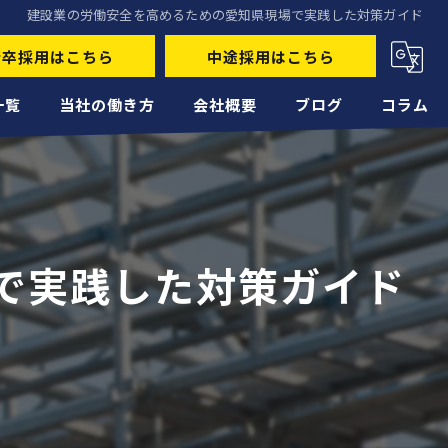
建設業の労働安全を高めるための愛知県現場で実践した対策ガイド
新卒採用はこちら
中途採用はこちら
一覧
当社の働き方
会社概要
ブログ
コラム
未経験
経験者
で実践した対策ガイド
正社員
高収入
転職