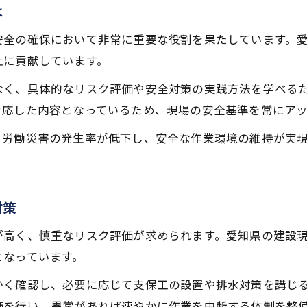
建設業で安全文化を根付かせる方策
は
愛知県で実施する建設業の安全研修
安全の確保において非常に重要な役割を果たしています。
建設業支部が推進する現場教育の特徴
止に貢献しています。
労働基準に基づく建設業の現場改善策
なく、具体的なリスク評価や安全対策の実践方法を学べる
建設業現場の安全ルール徹底ポイント
対応した内容となっているため、現場の安全基準を常にア
リスク回避を現場で実現する秘訣を解説
、労働災害の発生率が低下し、安全な作業環境の維持が実
建設業特有のリスク回避策を現場で実践
作業主任者が担う建設業リスク低減の役割
建設業現場で役立つ労働安全管理法
対策
現場の意識改革で建設業事故を防ぐ方法
が高く、慎重なリスク評価が求められます。愛知県の建設
建設業におけるリスクアセスメント成功例
となっています。
かく確認し、必要に応じて支保工の設置や排水対策を講じ
価を行い、異常があれば速やかに作業を中断する体制を整