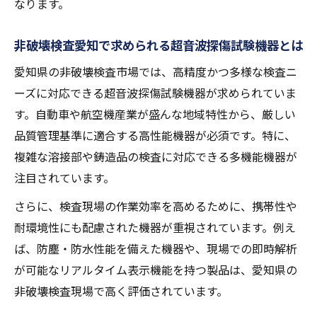
なります。
各種業界で採用される最新超音波探傷試験
機器
非破壊検査愛知で求められる超音波探傷試験機器とは
Aスコープ・Bスコープ搭載機器の特徴と活
愛知県の非破壊検査市場では、高精度かつ多様な検査ニ
用法
ーズに対応できる超音波探傷試験機器が求められていま
検査現場の安全性向上に寄与する機器選び
す。自動車や航空機産業が盛んな地域特性から、厳しい
の工夫
品質管理基準に適合する高性能機器が必須です。特に、
フェイズドアレイ対応超音波探傷試験機器
複雑な溶接部や鋳造品の検査に対応できる多機能機器が
のメリット
注目されています。
品質保証に役立つ超音波探傷試験の導入例
さらに、検査現場の作業効率を高めるために、携帯性や
品質保証現場における超音波探傷試験導入
耐環境性にも配慮された機器が重視されています。例え
効果
ば、防塵・防水性能を備えた機器や、現場での即時解析
インフラ点検で活躍する超音波探傷試験機
が可能なリアルタイム表示機能を持つ製品は、愛知県の
器事例
非破壊検査現場で高く評価されています。
非破壊検査愛知の現場で求められる機器活