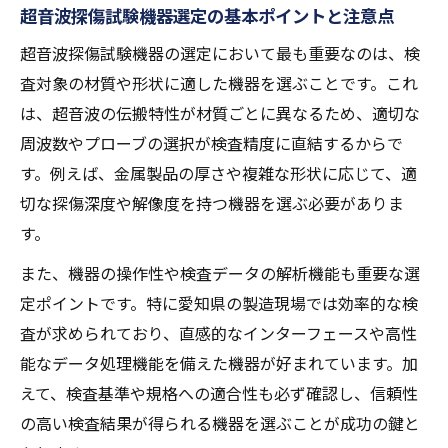
超音波探傷試験機器選定の基本ポイントと注意点
定術
非破壊検査技術の進化と超音波探傷試験の今
超音波探傷試験機器の選定において最も重要なのは、検
非破壊検査技術と超音波探傷試験の最新ト
査対象の材質や形状に適した機器を選ぶことです。これ
レンド
は、超音波の伝搬特性が材質ごとに異なるため、適切な
周波数やプローブの選択が検査精度に直結するからで
愛知の産業現場で進化する超音波探傷試験
す。例えば、金属製品の厚さや複雑な形状に応じて、適
の役割
切な探傷深度や解像度を持つ機器を選ぶ必要がありま
エビデント超音波探傷の革新がもたらす効
す。
果
また、機器の操作性や検査データの解析機能も重要な選
超音波探傷試験の自動化・デジタル化の動
定ポイントです。特に愛知県の製造現場では効率的な検
き
査が求められており、直感的なインターフェースや高性
最新設備による非破壊検査の品質向上事例
能なデータ処理機能を備えた機器が好まれています。加
検査業務を支える最新超音波探傷試験機器
えて、検査基準や規格への適合性も必ず確認し、信頼性
超音波探傷試験機器の進化と検査業務効率
の高い検査結果が得られる機器を選ぶことが成功の鍵と
化