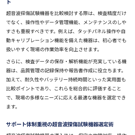
ト
機器基礎
講習会で使われる超音波探傷試験機器の特
超音波探傷試験機器を比較検討する際は、検査精度だけ
徴
でなく、操作性やデータ管理機能、メンテナンスのしや
効果的な研修に役立つ機器情報の集め方
すさも重視すべきです。例えば、タッチパネル操作や自
動キャリブレーション機能を備えた機器は、初心者でも
技能向上に繋がる超音波探傷試験機器の選
扱いやすく現場の作業効率を向上させます。
び方
超音波探傷試験レベル1試験の機器準備ポイ
さらに、検査データの保存・解析機能が充実している機
ント
器は、品質管理の記録保持や報告書作成に役立ちます。
加えて、耐久性やバッテリー持続時間といった実用面も
比較ポイントであり、これらを総合的に評価すること
で、現場の多様なニーズに応える最適な機器を選定でき
ます。
サポート体制重視の超音波探傷試験機器選定術