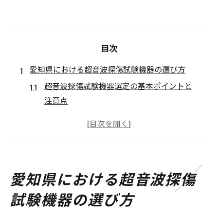
目次
愛知県における超音波探傷試験機器の選び方
超音波探傷試験機器選定の基本ポイントと
注意点
非破壊検査愛知で求められる超音波探傷試
験機器とは
検査対象物別の超音波探傷試験最適機器選
び
愛知県における超音波探傷
現場ニーズに応える超音波探傷試験機器の
試験機器の選び方
比較ポイント
サポート体制重視の超音波探傷試験機器選