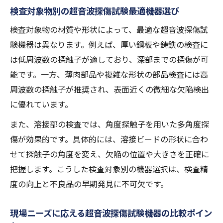
検査対象物別の超音波探傷試験最適機器選び
用術
検査実績が示す超音波探傷試験の信頼性
検査対象物の材質や形状によって、最適な超音波探傷試
験機器は異なります。例えば、厚い鋼板や鋳鉄の検査に
顧客満足度向上に寄与する導入事例の紹介
は低周波数の探触子が適しており、深部までの探傷が可
導入時に押さえたい超音波探傷試験機器の要点
能です。一方、薄肉部品や複雑な形状の部品検査には高
超音波探傷試験機器導入前のチェックリス
周波数の探触子が推奨され、表面近くの微細な欠陥検出
ト
に優れています。
導入後のメンテナンス体制とその重要性
また、溶接部の検査では、角度探触子を用いた多角度探
検査業務に適した機器スペックの見極め方
傷が効果的です。具体的には、溶接ビードの形状に合わ
サポート体制が充実した機器選びのコツ
せて探触子の角度を変え、欠陥の位置や大きさを正確に
導入実績から学ぶ超音波探傷試験機器の選
把握します。こうした検査対象別の機器選択は、検査精
定基準
度の向上と不良品の早期発見に不可欠です。
レベル1講習会を受ける前に知るべき機器情報
超音波探傷試験レベル1受講前に理解したい
現場ニーズに応える超音波探傷試験機器の比較ポイン