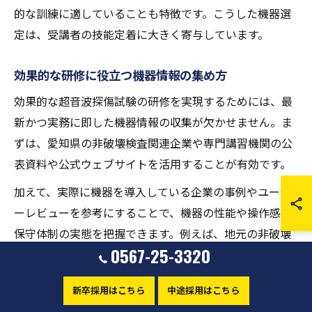
的な訓練に適していることも特徴です。こうした機器選
定は、受講者の技能定着に大きく寄与しています。
効果的な研修に役立つ機器情報の集め方
効果的な超音波探傷試験の研修を実現するためには、最
新かつ実務に即した機器情報の収集が欠かせません。ま
ずは、愛知県の非破壊検査関連企業や専門講習機関の公
表資料や公式ウェブサイトを活用することが有効です。
加えて、実際に機器を導入している企業の事例やユーザ
ーレビューを参考にすることで、機器の性能や操作感、
保守体制の実態を把握できます。例えば、地元の非破壊
0567-25-3320
検査会社が提供するセミナーや展示会に参加すること
も、最新動向を直接得られる貴重な機会です。
新卒採用はこちら
中途採用はこちら
こうした多角的な情報収集は、研修計画の精度を高め、