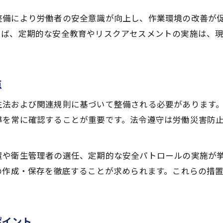
義務化された安全衛生委員会の体制構築ガイド
整備により労働者の安全意識が向上し、作業環境の改善が
安全衛生管理体制構築の基本と委員会の役割
えば、定期的な安全教育やリスクアセスメントの実施は、
安全衛生委員会設置義務と50人以上事業場対応
衛生管理者や産業医の選任要件の整理法
委員会活動で押さえるべき安全衛生管理の視点
点
現場ごとの安全衛生管理実践例と課題点
生法および関連規則に基づいて整備される必要があります
労働安全衛生規則の様式活用と現場の工夫
導を常に確認することが重要です。法令遵守は労働災害防
労働安全衛生規則の様式と安全衛生管理計画
様式第20号・第22号と事故報告のポイント
置や衛生管理者の選任、定期的な安全パトロールの実施が
安全衛生管理計画と様式活用の連動実務
の作成・保存を徹底することが求められます。これらの措
現場で役立つ安全衛生管理表の作成工夫
労働安全衛生管理での記録保存と活用方法
安全衛生推進者講習の効果的な活用方法
ポイント