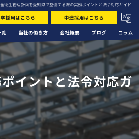
安全衛生管理計画を愛知県で整備する際の実務ポイントと法令対応ガイド
新卒採用はこちら
中途採用はこちら
一覧
当社の働き方
会社概要
ブログ
コラム
未経験
経験者
務ポイントと法令対応ガ
正社員
高収入
転職