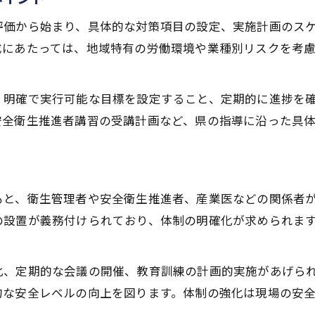
安全衛生推進者講習と安全衛生管理の関係
評価から始まり、具体的な対策項目の設定、実施計画のス
講習受講で高まる現場の安全衛生管理意識
成にあたっては、地域特有の労働環境や業種別リスクを考
安全衛生管理計画に講習を組み込むメリット
推進者講習選定と年間計画反映のポイント
、明確で実行可能な目標を設定すること、定期的に進捗を
現場教育での安全衛生管理向上事例
安全衛生推進者講習の受講計画など、県の指導に沿った具
安全衛生管理者が押さえたい法令と運用例
安全衛生管理者が知るべき法令の基礎知識
最新法令動向と安全衛生管理計画への反映法
と、衛生管理者や安全衛生推進者、産業医などの関係者が
安全衛生管理運用の実務例と現場対応策
の設置が義務付けられており、体制の明確化が求められま
衛生管理者・産業医兼務時の注意点整理
安全衛生管理記録と運用フローの構築法
化、定期的な会議の開催、教育訓練の計画的実施があげら
的な安全レベルの向上を図ります。体制の強化は現場の安