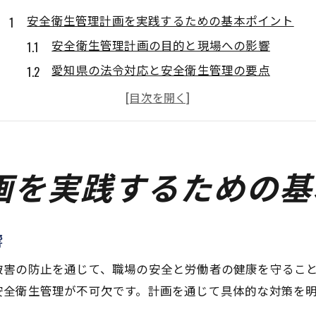
安全衛生管理計画を実践するための基本ポイント
安全衛生管理計画の目的と現場への影響
愛知県の法令対応と安全衛生管理の要点
安全衛生管理計画表作成の流れと実務ポイント
現場の安全衛生管理体制構築の基本
安全衛生管理者が知るべき最新行政指導
年度ごとの安全衛生管理計画は必要か徹底解説
画を実践するための基
安全衛生管理計画は毎年必要なのか整理
年度更新時の安全衛生管理計画の見直し手順
響
安全衛生管理計画の法的義務と自主取組の違い
安全衛生管理表の活用と提出義務の実際
被害の防止を通じて、職場の安全と労働者の健康を守るこ
安全衛生管理が不可欠です。計画を通じて具体的な対策を
現場実務で求められる計画更新のポイント