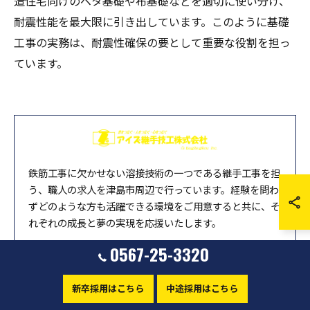
造住宅向けのベタ基礎や布基礎などを適切に使い分け、
耐震性能を最大限に引き出しています。このように基礎
工事の実務は、耐震性確保の要として重要な役割を担っ
ています。
鉄筋工事に欠かせない溶接技術の一つである継手工事を担
う、職人の求人を津島市周辺で行っています。経験を問わ
ずどのような方も活躍できる環境をご用意すると共に、そ
れぞれの成長と夢の実現を応援いたします。
0567-25-3320
アイズ継手技工株式会社
〒496-0019
新卒採用はこちら
中途採用はこちら
愛知県津島市百島町字献上1-2