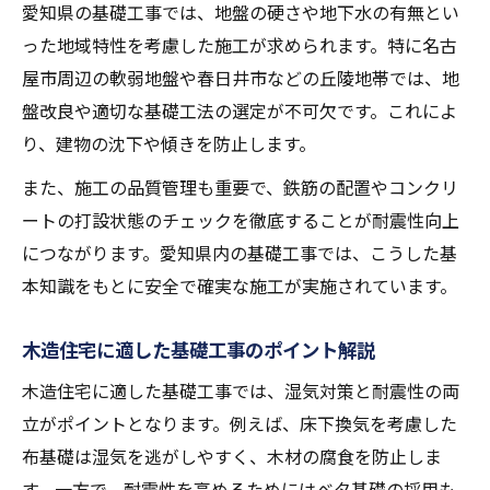
愛知県の基礎工事では、地盤の硬さや地下水の有無とい
基礎工事期間と住まい全体の工期の関係
った地域特性を考慮した施工が求められます。特に名古
費用重視なら知っておきたい基礎工事ポイント
屋市周辺の軟弱地盤や春日井市などの丘陵地帯では、地
基礎工事の費用を抑える選択肢と注意点
盤改良や適切な基礎工法の選定が不可欠です。これによ
木造住宅の基礎工事費に影響する要素とは
り、建物の沈下や傾きを防止します。
愛知県で基礎工事費用を見積もる際のコツ
また、施工の品質管理も重要で、鉄筋の配置やコンクリ
費用対効果を重視した基礎工事の進め方
ートの打設状態のチェックを徹底することが耐震性向上
につながります。愛知県内の基礎工事では、こうした基
基礎工事費用の相場と賢い依頼方法
本知識をもとに安全で確実な施工が実施されています。
耐震性と安心を守る基礎工事の進め方
耐震性を高める基礎工事の基本設計とは
木造住宅に適した基礎工事のポイント解説
木造住宅に求められる安心の基礎工事
木造住宅に適した基礎工事では、湿気対策と耐震性の両
愛知県の災害リスクに備える基礎工事
立がポイントとなります。例えば、床下換気を考慮した
基礎工事で得られる長期的な安全性
布基礎は湿気を逃がしやすく、木材の腐食を防止しま
耐震基準クリアのための基礎工事の実際
す。一方で、耐震性を高めるためにはベタ基礎の採用も