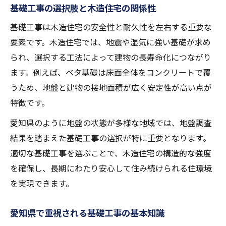
基礎工事で家族の安心を守る理由
基礎工事の選択肢と木造住宅の関係性
愛知県の住宅事情に合った基礎工事とは
基礎工事は木造住宅の安全性と耐久性を左右する重要な
木造住宅の寿命を伸ばす基礎工事の工夫
要素です。木造住宅では、地震や湿気に強い基礎が求め
効率的な基礎工事を愛知県で叶える秘訣
られ、選択する工法によって建物の長寿命化につながり
基礎工事を効率化する段取りと工法の違い
ます。例えば、ベタ基礎は床面全体をコンクリートで覆
木造住宅の基礎工事を短期間で進める方法
うため、地盤と建物の接地面積が広く安定性が高い点が
特徴です。
愛知県の現場で活きる基礎工事の工夫
信頼できる基礎工事業者の見極めポイント
愛知県のように地盤の状態が多様な地域では、地盤調査
基礎工事に必要な工程とその最適化手法
結果を踏まえた基礎工事の選択が特に重要となります。
適切な基礎工事を選ぶことで、木造住宅の構造的な強度
木造住宅の基礎工事期間も分かりやすく解説
を確保し、長期にわたり安心して住み続けられる住環境
基礎工事の標準的な期間と注意点まとめ
を実現できます。
木造住宅の基礎工事が延びる要因を解説
愛知県で基礎工事期間を短縮するコツ
愛知県で重視される基礎工事の基本知識
基礎工事の進捗を確認するポイント