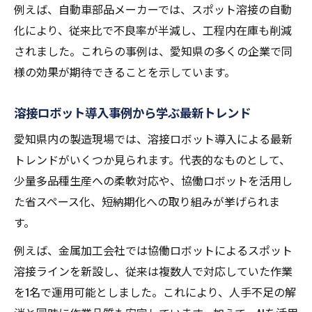
溶接ロボット活用で作業効率を高めるコツ
例えば、自動車部品メーカーでは、スポット溶接の自動
溶接自動化で現場改善に役立つ工夫とは
化により、従来比で不良率が半減し、工程内在庫も削減
されました。これらの事例は、愛知県の多くの企業で同
溶接ロボットが現場の省力化に寄与する方
様の効果が期待できることを示しています。
法
溶接工程全体を見直す自動化のポイント
溶接ロボット導入事例から学ぶ最新トレンド
愛知県内の製造現場では、溶接ロボット導入による最新
トレンドがいくつか見られます。代表的なものとして、
少量多品種生産への柔軟対応や、協働ロボットを活用し
た省スペース化、短納期化への取り組みが挙げられま
す。
例えば、金属加工会社では協働ロボットによるスポット
溶接ラインを新設し、従来は複数人で対応していた作業
を1名で運用可能としました。これにより、人手不足の解