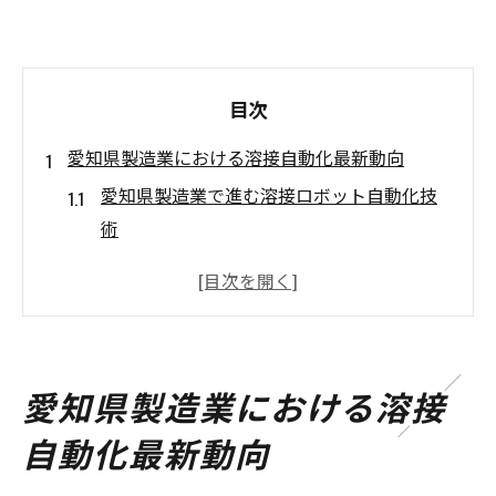
目次
愛知県製造業における溶接自動化最新動向
愛知県製造業で進む溶接ロボット自動化技
術
溶接自動化が現場効率化に与える影響とは
溶接ロボット導入事例から学ぶ最新トレン
ド
溶接技術進化が愛知県にもたらす利点
愛知県製造業における溶接
製造現場の溶接工程自動化成功の秘訣
自動化最新動向
溶接工程でロボット活用が生産性を変える理由
溶接ロボット活用による生産性向上の仕組