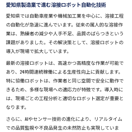
愛知県製造業で進む溶接ロボット自動化技術
み
愛知県では自動車産業や機械加工業を中心に、溶接工程
溶接自動化で作業標準化と品質安定を両立
の自動化が急速に進んでいます。従来の属人的な溶接作
溶接工程にロボット導入するメリット解説
業は、熟練者の減少や人手不足、品質のばらつきという
溶接現場でのヒューマンエラー削減の実態
課題がありました。その解決策として、溶接ロボットの
溶接自動化が人手不足解消に役立つ理由
導入が現場で拡大しています。
自動化を目指すなら溶接ロボット導入が鍵
最新の溶接ロボットは、高速かつ高精度な作業が可能で
溶接ロボット導入で進む自動化の第一歩
あり、24時間連続稼働による生産性向上に貢献します。
溶接自動化に不可欠なロボット選定基準
特に協働ロボットは、作業者と同じ空間で安全に動作で
溶接ロボットの活用で投資効果を最大化
きるため、多様な現場への適応力が特徴です。導入時に
溶接自動化導入時に押さえるべきポイント
は、現場ごとの工程分析と適切なロボット選定が重要と
溶接ロボット導入がもたらす現場の変革
なります。
属人化を防ぐ溶接品質安定へのロボット戦略
さらに、AIやセンサー技術の進化により、リアルタイム
溶接ロボットで属人化リスクを最小限に
での品質監視や不良品発生の未然防止も実現していま