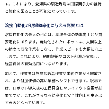
す。これにより、愛知県の製造現場は国際競争力の維持
溶接工程の標準化で品質バラつきを防止
と強化を図ることが可能となっています。
溶接自動化が実現する品質安定の理由
溶接現場でロボットが担うQCの新常識
溶接自動化が現場効率化に与える影響とは
溶接作業標準化のためのロボット活用実践
溶接自動化の最大の利点は、現場全体の効率向上と品質
溶接ロボットの選定ポイントと実践ノウハウ
安定化にあります。自動化されたロボットは、人間以上
溶接ロボット選定で注目すべき性能要素
の精度で反復作業をこなし、作業スピードも大幅に向上
溶接自動化に最適なロボットの選び方解説
します。これにより、納期短縮やコスト削減が実現し、
溶接ロボット導入事例に学ぶ現場ノウハウ
経営資源の有効活用につながります。
溶接工程に適したロボット比較と活用ポイ
加えて、作業者は危険な高温作業や単純作業から解放さ
ント
れ、より付加価値の高い業務へシフトできます。現場で
溶接自動化を成功に導くティーチング手法
は、ロボット導入後の工程見直しやレイアウト変更が必
工程効率化に役立つ溶接自動化のヒント集
要ですが、これがさらなる効率化と安全性向上を生み出
溶接工程効率化のための自動化アイデア
す要因となっています。