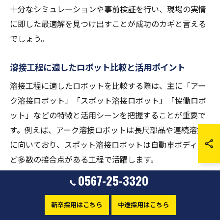
十分なシミュレーションや事前検証を行い、現場の実情
に即した最適解を見つけ出すことが成功のカギと言える
でしょう。
溶接工程に適したロボット比較と活用ポイント
溶接工程に適したロボットを比較する際は、主に「アー
ク溶接ロボット」「スポット溶接ロボット」「協働ロボ
ット」などの特徴と活用シーンを把握することが重要で
す。例えば、アーク溶接ロボットは長尺部品や連続溶接
に向いており、スポット溶接ロボットは自動車ボディな
ど多数の接合点がある工程で活躍します。
0567-25-3320
協働ロボットは人と同じ作業空間で安全に稼働できるた
め、多品種少量生産や設置スペースが限られた現場に最
新卒採用はこちら
中途採用はこちら
適です。現場状況や製品特性に応じて、最適なロボット