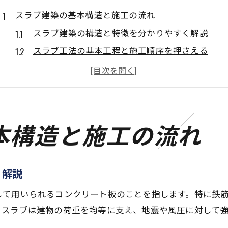
スラブ建築の基本構造と施工の流れ
スラブ建築の構造と特徴を分かりやすく解説
スラブ工法の基本工程と施工順序を押さえる
コンクリートスラブの施工で重視すべきポイント
型枠手順を知りより安全なスラブ施工を目指す
スラブ型枠の役割と支保工の重要性を理解しよう
住宅品質を高めるスラブの仕組み解説
本構造と施工の流れ
スラブが住宅品質に与える影響とその理由
遮音性や耐久性を高めるスラブの工夫とは
く解説
スラブ型枠の工夫が住宅性能向上に直結する理由
型枠貼りや使用道具が仕上がりに及ぼす影響
して用いられるコンクリート板のことを指します。特に鉄
。スラブは建物の荷重を均等に支え、地震や風圧に対して
スラブ支保工が住宅の安定性に与える効果