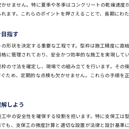
スラブ厚の基準と選定時の注意点について
欠かせません。特に夏季や冬季はコンクリートの乾燥速度
建築基準法に基づくスラブ厚の考え方を解説
られます。これらのポイントを押さえることで、長期にわ
コンクリートスラブ厚が耐震性に及ぼす影響
型枠工事で考慮すべきスラブ厚のポイント
を目指す
住宅用途に合わせた最適なスラブ厚の決め方
トの形状を決定する重要な工程です。型枠は施工精度に直
耐震性向上に役立つスラブ施工のコツ
厳格に管理されており、安全かつ効率的な施工を実現して
スラブ施工で得られる耐震性強化の方法
型枠の寸法を確定し、現場での組み立てを行います。その
型枠や支保工を活かした耐震対策の実践例
防ぐため、定期的な点検も欠かせません。これらの手順を
コンクリートスラブの耐震性能を引き出す工夫
スラブ厚と耐震性の関係性を分かりやすく解説
愛知県の最新スラブ施工技術で安心住宅を実現
理解しよう
施工中の安全性を確保する役割を担います。特に支保工は
場でも、支保工の強度計算と適切な設置が法律と設計基準に