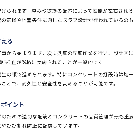
コンクリートスラブの役割と利点を探る
挙げられます。厚みや鉄筋の配置によって性能が左右され
コンクリートスラブが持つ住宅構造の強みとは
域の気候や地盤条件に適したスラブ設計が行われているの
スラブ施工で得られる遮音性や耐久性のメリット
型枠工事がコンクリートスラブの品質を左右する
さえる
スラブとは何か構造から役割まで徹底理解
スラブ建築の利点を住まいづくりに活かす方法
工事から始まります。次に鉄筋の配筋作業を行い、設計図
配筋検査が厳格に実施されることが一般的です。
スラブ型枠工事の手順と実践ポイント
スラブ型枠工事の流れと注意点を解説
養生の順で進められます。特にコンクリートの打設時は均
ることで、耐久性と安全性を高めることが可能です。
型枠貼りや道具選びが施工品質を左右する仕組み
スラブ型枠支保工の役割と設置のコツを学ぶ
きポイント
現場で役立つスラブ型枠工事の実践テクニック
スタッド工事とは何かスラブとの関係性
保のための適切な配筋とコンクリートの品質管理が最も重
適切なスラブ厚の選定基準を知る
性やひび割れ防止に配慮しています。