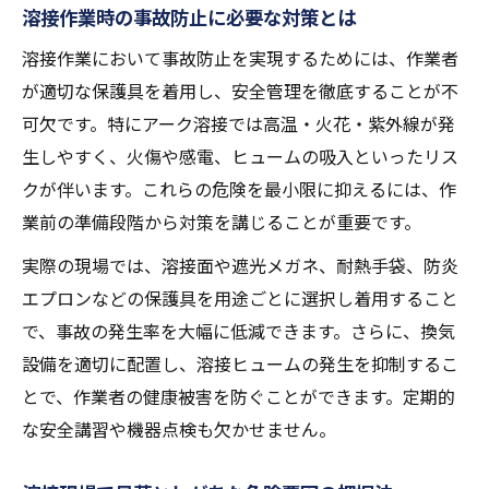
溶接作業時の事故防止に必要な対策とは
溶接安全対策で作業効率を同時に上げるコ
ツ
溶接作業において事故防止を実現するためには、作業者
が適切な保護具を着用し、安全管理を徹底することが不
溶接事故防止と効率化を両立する現場改善
可欠です。特にアーク溶接では高温・火花・紫外線が発
策
生しやすく、火傷や感電、ヒュームの吸入といったリス
溶接作業の流れを作る安全対策のポイント
クが伴います。これらの危険を最小限に抑えるには、作
溶接現場での安全教育と作業効率の関係性
業前の準備段階から対策を講じることが重要です。
溶接不良を減らす作業手順と安全管理の方
実際の現場では、溶接面や遮光メガネ、耐熱手袋、防炎
法
エプロンなどの保護具を用途ごとに選択し着用すること
ヒューム対策から考える溶接の健康管理
で、事故の発生率を大幅に低減できます。さらに、換気
溶接作業におけるヒューム対策の重要性
設備を適切に配置し、溶接ヒュームの発生を抑制するこ
ヒューム曝露を抑える溶接時の換気と対策
とで、作業者の健康被害を防ぐことができます。定期的
法
な安全講習や機器点検も欠かせません。
溶接ヒューム対策で健康リスクを最小限に