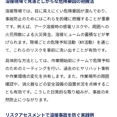
溶接作業者の健康管理と適切な保護具の選
溶接現場で見落としがちな危険要因の把握法
び方
溶接現場では、目に見えにくい危険要因が潜んでおり、
ヒューム対策実践で作業環境を快適に保つ
事故防止のためにはこれらを的確に把握することが重要
方法
です。例えば、アーク溶接時の感電リスクや、周囲への
危険予知活動で高まる溶接作業の安心感
火花飛散による火災発生、溶接ヒュームの蓄積などが挙
げられます。現場ごとの危険予知活動（KY活動）を通じ
溶接作業の危険予知活動が事故防止に有効
て、これらのリスクを事前に洗い出すことが有効です。
な理由
溶接現場で活かす危険予知の具体的な進め
具体的な方法としては、作業開始前にチームで危険予知
方
のためのミーティングを行い、過去のヒヤリハット事例
溶接作業中のリスク把握と予防対策の重要
や作業環境の変化を共有します。また、作業場所の周囲
性
確認や、消火器などの安全設備の設置状況を点検するこ
とも有効です。こうした日常的な取り組みが、事故の未
アーク溶接時の危険予知で安全性が向上す
然防止につながります。
る仕組み
危険予知例を活用した溶接現場の安全強化
リスクアセスメントで溶接事故を防ぐ実践例