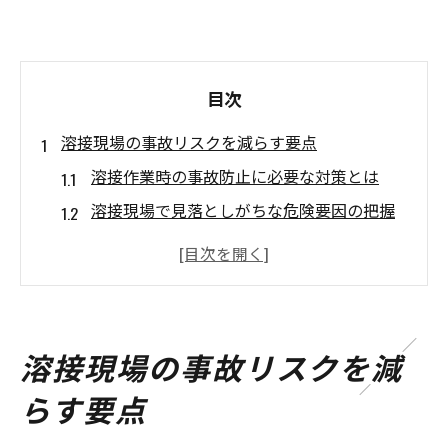
目次
溶接現場の事故リスクを減らす要点
溶接作業時の事故防止に必要な対策とは
溶接現場で見落としがちな危険要因の把握
法
リスクアセスメントで溶接事故を防ぐ実践
例
溶接安全管理の基本と効果的な取組み方
溶接現場の事故リスクを減
溶接不良対策で作業の信頼性を高めるポイ
らす要点
ント
作業効率が変わる溶接の安全対策法