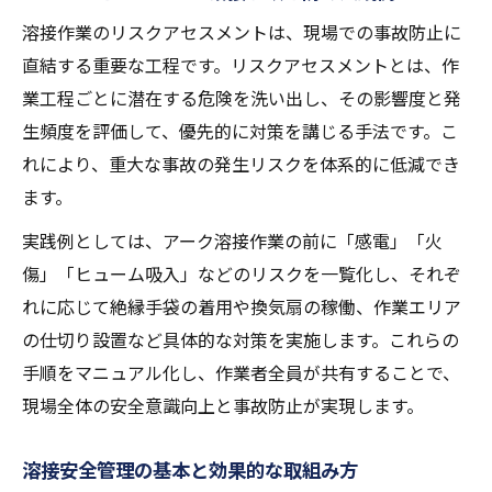
策
溶接作業のリスクアセスメントは、現場での事故防止に
保護具選びで守る溶接作業者の安全
直結する重要な工程です。リスクアセスメントとは、作
溶接作業に最適な保護具選定のポイント
業工程ごとに潜在する危険を洗い出し、その影響度と発
保護具着用で溶接事故リスクを大幅に軽減
生頻度を評価して、優先的に対策を講じる手法です。こ
溶接作業用保護具の種類と適切な使い分け
れにより、重大な事故の発生リスクを体系的に低減でき
方
ます。
溶接現場で必要な保護具と選び方のコツ
実践例としては、アーク溶接作業の前に「感電」「火
安全対策としての溶接保護具の最新情報
傷」「ヒューム吸入」などのリスクを一覧化し、それぞ
アーク溶接時に必要な感電防止策とは
れに応じて絶縁手袋の着用や換気扇の稼働、作業エリア
アーク溶接作業で感電事故を防ぐ基本対策
の仕切り設置など具体的な対策を実施します。これらの
感電リスクを減らす溶接作業時の注意点
手順をマニュアル化し、作業者全員が共有することで、
現場全体の安全意識向上と事故防止が実現します。
アーク溶接の感電対策と安全確保の方法
溶接現場の感電事故を未然に防ぐ習慣づく
溶接安全管理の基本と効果的な取組み方
り