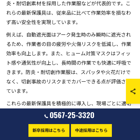
炎・耐切創素材を採用した作業服などが代表的です。こ
れらの最新保護具は、従来品に比べて作業効率を損なわ
ず高い安全性を実現しています。
例えば、自動遮光面はアーク発生時のみ瞬時に遮光され
るため、作業者の目の疲労や火傷リスクを低減し、作業
効率も向上します。また、ヒューム対策マスクはフィッ
ト感や通気性が向上し、長時間の作業でも快適に呼吸で
きます。防炎・耐切創作業服は、スパッタや火花だけで
なく、切創事故のリスクまでカバーできる点が評価され
ています。
これらの最新保護具を積極的に導入し、現場ごとに適切
な使い分けを行うことが、事故防止と作業効率向上の両
0567-25-3320
立に不可欠です。安全教育や情報共有を通じて、全作業
新卒採用はこちら
中途採用はこちら
者が最新の安全対策を理解・実践できる環境づくりが求