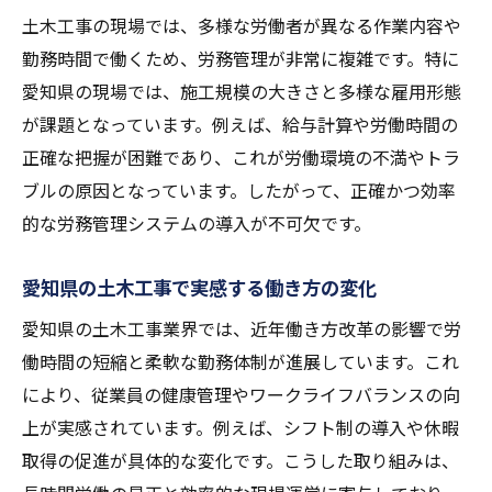
土木工事の現場では、多様な労働者が異なる作業内容や
現場で進む土木工事の労働時間短縮の工夫
勤務時間で働くため、労務管理が非常に複雑です。特に
愛知県の土木工事で実現する柔軟な働き方
愛知県の現場では、施工規模の大きさと多様な雇用形態
土木工事現場でのワークライフバランス実
が課題となっています。例えば、給与計算や労働時間の
践例
正確な把握が困難であり、これが労働環境の不満やトラ
働き方改革が土木工事に与える影響を探る
ブルの原因となっています。したがって、正確かつ効率
労務環境改善を目指すための実践策
的な労務管理システムの導入が不可欠です。
土木工事現場で働く人のための労務環境改
善法
愛知県の土木工事で実感する働き方の変化
労働環境を変える土木工事現場の工夫ポイ
愛知県の土木工事業界では、近年働き方改革の影響で労
ント
働時間の短縮と柔軟な勤務体制が進展しています。これ
愛知県の土木工事で注目される安全対策と
により、従業員の健康管理やワークライフバランスの向
は
上が実感されています。例えば、シフト制の導入や休暇
現場の声を活かした土木工事労務管理の実
取得の促進が具体的な変化です。こうした取り組みは、