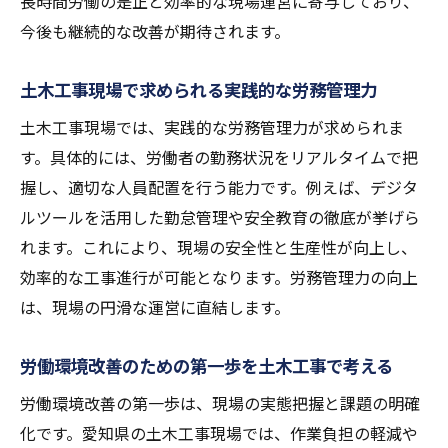
際
長時間労働の是正と効率的な現場運営に寄与しており、
今後も継続的な改善が期待されます。
土木工事における働きやすい環境の作り方
施工管理経験を活かした労務管理術
土木工事現場で求められる実践的な労務管理力
施工管理経験が活きる土木工事の労務管理
土木工事現場では、実践的な労務管理力が求められま
手法
す。具体的には、労働者の勤務状況をリアルタイムで把
土木工事で培った現場経験を管理に活かす
握し、適切な人員配置を行う能力です。例えば、デジタ
方法
ルツールを活用した勤怠管理や安全教育の徹底が挙げら
施工管理と労務管理の相乗効果を引き出す
れます。これにより、現場の安全性と生産性が向上し、
工夫
効率的な工事進行が可能となります。労務管理力の向上
現場管理経験者が語る土木工事の課題解決
は、現場の円滑な運営に直結します。
策
土木工事現場で求められるリーダーシップ
労働環境改善のための第一歩を土木工事で考える
とは
労働環境改善の第一歩は、現場の実態把握と課題の明確
転職やキャリアアップに役立つ情報
化です。愛知県の土木工事現場では、作業負担の軽減や