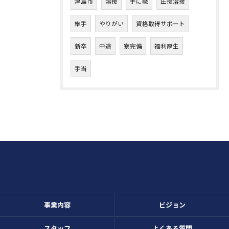
津島市
溶接
手に職
圧接溶接
継手
やりがい
資格取得サポート
新卒
中途
寮完備
福利厚生
手当
事業内容
ビジョン
スタッフ
よくある質問