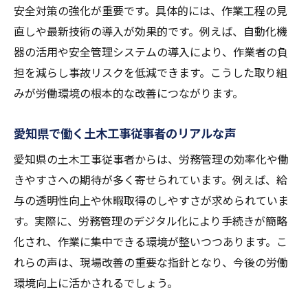
土木工事の現場経験を転職に活かす方法
安全対策の強化が重要です。具体的には、作業工程の見
愛知県で土木工事職のキャリアアップを目
直しや最新技術の導入が効果的です。例えば、自動化機
指す
器の活用や安全管理システムの導入により、作業者の負
担を減らし事故リスクを低減できます。こうした取り組
転職活動時に知っておきたい土木工事の魅
みが労働環境の根本的な改善につながります。
力
土木工事分野でのスキルアップの実践例
愛知県で働く土木工事従事者のリアルな声
キャリア形成に役立つ土木工事の資格情報
愛知県の土木工事従事者からは、労務管理の効率化や働
給与や待遇面からみる土木工事の魅力
きやすさへの期待が多く寄せられています。例えば、給
土木工事の給与水準と待遇の傾向を解説
与の透明性向上や休暇取得のしやすさが求められていま
働きやすさを重視した土木工事の魅力
す。実際に、労務管理のデジタル化により手続きが簡略
愛知県で目指す土木工事の収入アップ術
化され、作業に集中できる環境が整いつつあります。こ
待遇面で選ばれる土木工事職のメリット
れらの声は、現場改善の重要な指針となり、今後の労働
土木工事現場で感じる福利厚生の充実度
環境向上に活かされるでしょう。