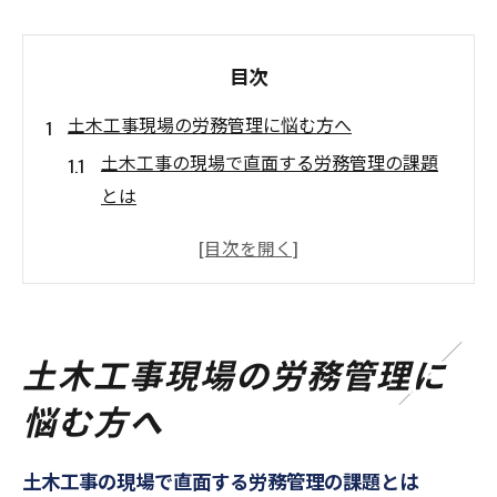
目次
土木工事現場の労務管理に悩む方へ
土木工事の現場で直面する労務管理の課題
とは
愛知県の土木工事で実感する働き方の変化
土木工事現場で求められる実践的な労務管
理力
労働環境改善のための第一歩を土木工事で
土木工事現場の労務管理に
考える
悩む方へ
愛知県で働く土木工事従事者のリアルな声
働き方改革が進む土木工事の現状
土木工事の現場で直面する労務管理の課題とは
土木工事業界における働き方改革の動向