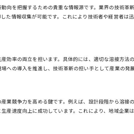
愛知県の製造業が強い背景に迫る
新動向を把握するための貴重な情報源です。業界の技術革
即した情報収集が可能です。これにより技術者や経営者は
金属加工と溶接の連携による発展可能性
地場産業で生かされる溶接技術の実力
地域の雇用と技術力を支える溶接現場
今後の製造業で求められる溶接スキル
生産効率の両立を担います。具体的には、適切な溶接方法
現場への導入を推進し、技術革新の担い手として産業の発
の産業競争力を高める鍵です。例えば、設計段階から溶接
と生産速度向上に成功しています。これにより、地域企業