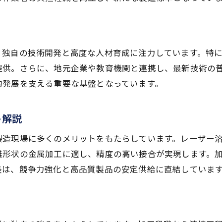
溶接と製造の連携が生む競争力強化
地場産業を支える溶接の重要性を解説
先端溶接で実現する製造現場の効率化
、独自の技術開発と高度な人材育成に注力しています。特
自動化がもたらす溶接現場の効率革命
提供。さらに、地元企業や教育機関と連携し、最新技術の
アルファレーザー溶接機による作業効率向上
的発展を支える重要な基盤となっています。
溶接と金属加工の現場改善ポイント
最新溶接機器で変わる製造プロセス
ト解説
溶接技術者が実感する作業現場の進化
製造現場に多くのメリットをもたらしています。レーザー
効率化を支える溶接技術の導入事例
雑形状の金属加工に適し、精度の高い接合が実現します。
愛知県発の溶接革新がもたらす変化
長は、競争力強化と高品質製品の安定供給に直結していま
溶接革新が地域産業へもたらす影響
愛知溶業の技術力が業界をリード
地場製造業で進む溶接の最新研究