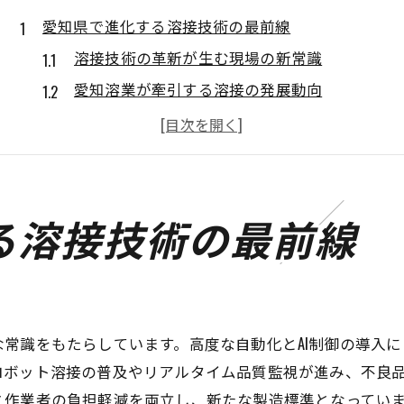
愛知県で進化する溶接技術の最前線
溶接技術の革新が生む現場の新常識
愛知溶業が牽引する溶接の発展動向
アルファレーザー溶接機導入のメリット解説
金属加工と溶接の融合が生み出す強み
技術展から読み解く愛知県の溶接力
溶接現場で注目される最新トレンド
る溶接技術の最前線
溶接と製造が支える愛知県の産業力
溶接技術が産業基盤を支える理由とは
金属加工と溶接が生み出す産業の強み
愛知溶業新聞で知る業界の最新情報
常識をもたらしています。高度な自動化とAI制御の導入
ロボット溶接の普及やリアルタイム品質監視が進み、不良
製造現場で活躍する溶接技術者の役割
と作業者の負担軽減を両立し、新たな製造標準となってい