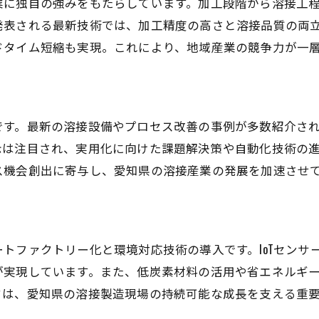
業に独自の強みをもたらしています。加工段階から溶接工
金型技術展から読み解く溶接の変化
発表される最新技術では、加工精度の高さと溶接品質の両
溶接が開く愛知県ものづくりの未来
ドタイム短縮も実現。これにより、地域産業の競争力が一
現場から始まる溶接イノベーション
金属加工分野で注目される溶接の魅力とは
金属加工と溶接が生む精密技術の魅力
です。最新の溶接設備やプロセス改善の事例が多数紹介さ
溶接分野で注目の最新加工方法を紹介
示は注目され、実用化に向けた課題解決策や自動化技術の
技術展で話題の溶接技術を徹底解説
ス機会創出に寄与し、愛知県の溶接産業の発展を加速させ
現場目線で語る溶接のやりがいと将来性
金属加工業界で重宝される溶接資格とは
溶接技術が広げるキャリアアップの道
トファクトリー化と環境対応技術の導入です。IoTセンサ
最新設備が導入された製造現場に迫る
が実現しています。また、低炭素材料の活用や省エネルギ
最新溶接設備が生み出す高品質生産
ドは、愛知県の溶接製造現場の持続可能な成長を支える重
アルファレーザー溶接機導入現場を取材