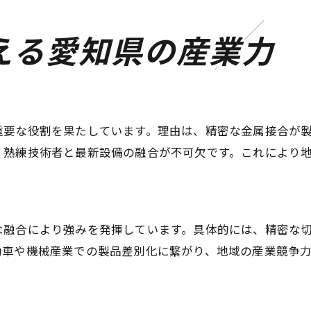
溶接現場で活躍する先端装置の特徴
える愛知県の産業力
製造工場で進む溶接自動化の実情
現場の声で知る設備更新のメリット
溶接作業の効率化を叶える最新機材
溶接技術向上を目指す人に役立つ情報満載
重要な役割を果たしています。理由は、精密な金属接合が
溶接技術者におすすめの資格と勉強法
、熟練技術者と最新設備の融合が不可欠です。これにより
現場で役立つ溶接スキルアップ事例
愛知溶業新聞から学ぶ業界トレンド
金属加工分野で求められる溶接知識
な融合により強みを発揮しています。具体的には、精密な
溶接技術向上に役立つ研修や講座紹介
動車や機械産業での製品差別化に繋がり、地域の産業競争力
資格取得で広がる溶接のキャリアパス
今後の製造業を支える愛知県の強みを解説
溶接技術が地域産業を支える理由を解説