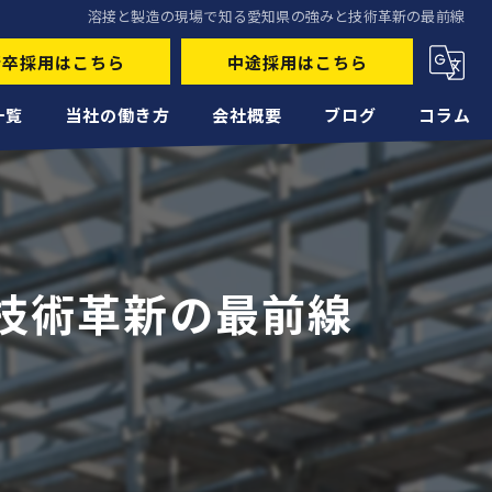
溶接と製造の現場で知る愛知県の強みと技術革新の最前線
新卒採用はこちら
中途採用はこちら
一覧
当社の働き方
会社概要
ブログ
コラム
未経験
経験者
技術革新の最前線
正社員
高収入
転職