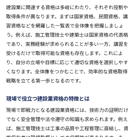
現場経験ゼロで目指せる建設業資格の特徴
建設業に関連する資格は多岐にわたり、それぞれ役割や
建設業資格ランキングで見つかる選択肢
取得条件が異なります。まずは国家資格、民間資格、講
建設業資格 講習で知る取得の近道
習資格などを網羅した一覧表で全体像を把握しましょ
未経験から建設業でキャリアを築くコツ
う。例えば、施工管理技士や建築士は国家資格の代表格
キャリアアップに役立つ建設業資格の選び方
であり、実務経験が求められることが多い一方、講習を
受けるだけで取得可能な資格も存在します。これによ
建設業資格ランキングで将来性を比較
り、自分の立場や目標に応じて適切な資格を選択しやす
建設業資格一覧表から戦略的に選ぶ方法
くなります。全体像をつかむことで、効率的な資格取得
昇進に直結する建設業資格はどれか
戦略を立てる第一歩となるのです。
建設業資格マニアがおすすめする選択基準
現場で評価される建設業資格のポイント
現場で役立つ建設業資格の特徴とは
次の資格取得へ意欲を高める選び方
現場で即戦力となる建設業資格には、技術力の証明だけ
建設業資格マニア必見の最新一覧表を解説
でなく安全管理や法令遵守の知識も求められます。例え
建設業資格マニアが注目する資格一覧表
ば、施工管理技士は工事の品質や工程管理に直結し、資
建設業資格ランキングの最新情報を網羅