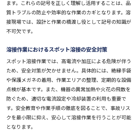
DIYでの溶接事故を防ぐためのポイント
ます。これらの記号を正しく理解し活用することは、品
質トラブルの防止や効率的な作業のカギとなります。溶
初心者が知っておきたい溶接の危険性
接現場では、設計と作業の橋渡し役として記号の知識が
溶接作業を安全に楽しむための工夫
不可欠です。
溶接機選びで失敗しないためのポイント
用途に合ったスポット溶接機の選び方
溶接作業におけるスポット溶接の安全対策
溶接機導入時に注目すべき機能と性能
スポット溶接作業では、高電流や加圧による危険が伴う
スポット溶接機のメリットとデメリットを
ため、安全対策が欠かせません。具体的には、絶縁手袋
整理
や保護メガネの着用、作業エリアの整理、定期的な設備
溶接技術に合わせた機器選定の基準
点検が基本です。また、機器の異常加熱や火花の飛散を
作業効率を高める溶接機の特徴とは
防ぐため、適切な電流設定や冷却装置の利用も重要で
購入前に知っておきたい溶接機の注意点
す。安全教育や作業手順の徹底を図ることで、事故リス
クを最小限に抑え、安心して溶接作業を行うことが可能
スポット溶接の難易度と克服のコツ
となります。
スポット溶接の難易度を左右する要因を解
説