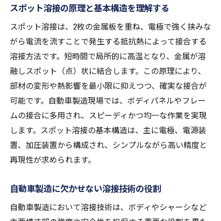
スポット溶接の原理と基本構造を理解する
介
スポット溶接は、2枚の金属板を重ね、電極で強く挟みな
初心者が実践しやすい溶接作業のコツ
がら電流を流すことで発生する抵抗熱によって接合する
DIYでも活用できるスポット溶接のポイント
溶接方法です。短時間で局所的に高温となり、金属が溶
スポット溶接の失敗を防ぐ安全な操作方法
融しスポット（点）状に結合します。この原理により、
溶接初心者が覚えるべき注意事項
部材の変形や熱影響を最小限に抑えつつ、確実な接合が
作業効率が上がるスポット溶接の工夫
可能です。自動車製造現場では、ボディパネルやフレー
アーク溶接との違いを理解する溶接技術
ムの接合に多用され、スピーディかつ均一な作業を実現
します。スポット溶接の基本構造は、主に電極、電源装
アーク溶接とスポット溶接の主な違いを解
置、加圧装置から構成され、シンプルながら高い精度と
説
再現性が求められます。
溶接方法ごとの特徴と選び方のポイント
適材適所で使い分ける溶接技術の基礎知識
自動車製造に欠かせない溶接技術の役割
アーク溶接と比較したスポット溶接の利点
自動車製造において溶接技術は、ボディやシャーシなど
現場で役立つ溶接技術の選定基準