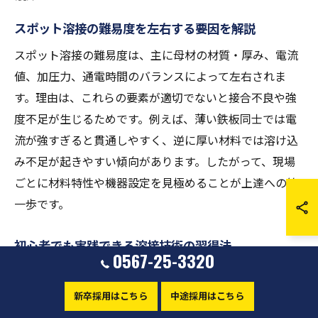
スポット溶接の難易度を左右する要因を解説
スポット溶接の難易度は、主に母材の材質・厚み、電流
値、加圧力、通電時間のバランスによって左右されま
す。理由は、これらの要素が適切でないと接合不良や強
度不足が生じるためです。例えば、薄い鉄板同士では電
流が強すぎると貫通しやすく、逆に厚い材料では溶け込
み不足が起きやすい傾向があります。したがって、現場
ごとに材料特性や機器設定を見極めることが上達への第
一歩です。
初心者でも実践できる溶接技術の習得法
0567-25-3320
初心者がスポット溶接技術を習得するには、基礎理論の
理解と反復練習が重要です。なぜなら、理論を知ること
新卒採用はこちら
中途採用はこちら
で溶接条件の意味が分かり、応用力が身につくからで