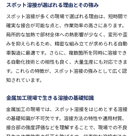
スポット溶接が選ばれる理由とその強み
初心者でも実践できる溶接技術の習得法
スポット溶接が多くの現場で選ばれる理由は、短時間で
失敗しやすい溶接作業とその克服ポイント
確実な接合が可能な点と、作業効率の高さにあります。
スポット溶接のコツを押さえた上達術
局所的な加熱で部材全体への熱影響が少なく、変形や歪
現場で役立つ溶接上達のための練習方法
みを抑えられるため、精密な組み立てが求められる自動
溶接技術を効率よく高めるアドバイス
車製造に最適です。さらに、複数箇所を同時に溶接でき
作業効率を高める溶接技術の極意
る自動化技術との相性も良く、大量生産にも対応できま
溶接作業の効率向上に欠かせないポイント
す。これらの特徴が、スポット溶接の強みとして広く認
知されています。
スポット溶接で作業時間を短縮するコツ
溶接技術で生産性を高める工夫を伝授
金属加工現場で生きる溶接の基礎知識
効率化に直結する溶接手順の最適化方法
金属加工の現場では、スポット溶接をはじめとする溶接
現場で実践したい溶接作業の効率アップ法
の基礎知識が不可欠です。溶接方法の特性や適用材質、
自動車製造現場での溶接効率化事例
接合部の強度評価などを理解することで、現場での不良