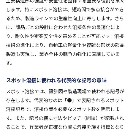
主要構造部の強度や安全性を担保する重要な役割を果た
自動車製造で求められる溶接の違い
します。特にスポット溶接は、短時間で多点接合ができ
自動車製造に役立つスポット溶接応用術
るため、製造ラインでの生産性向上に寄与します。さら
自動車製造現場で活きるスポット溶接応用
に、部品ごとの設計に合わせた溶接条件の最適化によ
例
り、耐久性や衝突安全性を高めることが可能です。溶接
溶接技術で強度と軽量化を両立する方法
技術の進化により、自動車の軽量化や複雑な形状の部品
製造も実現し、業界全体の競争力強化に直結していま
製造ラインで活かす溶接の工程管理術
す。
スポット溶接を取り入れた組み立ての実際
自動車製造における溶接効率向上の工夫
スポット溶接に使われる代表的な記号の意味
溶接が車体品質に与える影響と対策
スポット溶接では、設計図や製造現場で使われる記号が
DIYにも広がる溶接の安全な使い方
存在します。代表的なのは「●」で表記されるスポット
DIY作業でのスポット溶接安全対策の基本
溶接記号で、溶接位置や必要なスポット数を明示しま
家庭でも実践できる溶接の注意点
す。また、記号の横に寸法やピッチ（間隔）が記載され
スポット溶接機を安全に扱うための準備
ることで、作業者が正確な位置に溶接を施す指標となり