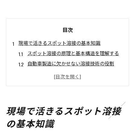
目次
現場で活きるスポット溶接の基本知識
スポット溶接の原理と基本構造を理解する
自動車製造に欠かせない溶接技術の役割
スポット溶接に使われる代表的な記号の意
味
溶接作業におけるスポット溶接の安全対策
スポット溶接が選ばれる理由とその強み
現場で活きるスポット溶接
金属加工現場で生きる溶接の基礎知識
の基本知識
溶接初心者が知るべきスポット溶接のやり方
スポット溶接の基本的なやり方と手順を紹