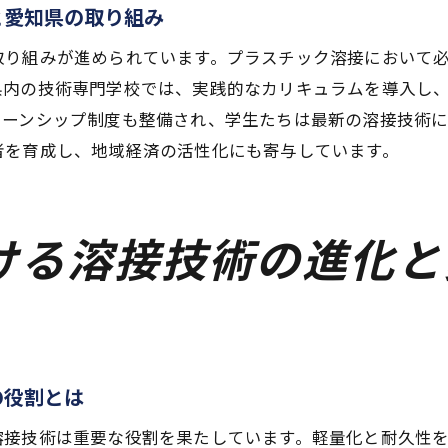
と愛知県の取り組み
愛知県での溶接技術の研究開発プロジェクト紹介
溶接技術の進化を支える愛知県の政策と支援
取り組みが進められています。プラスチック溶接において
県内の技術専門学校では、実践的なカリキュラムを導入し
愛知県産業界における溶接技術の未来展望
ターンシップ制度も整備され、学生たちは最新の溶接技術
スチック溶接のFAQ—技術者が知っておくべきこと
者を育成し、地域経済の活性化にも寄与しています。
よくあるプラスチック溶接に関する質問と回答
技術者が知るべきプラスチック溶接の基本原理
愛知県の技術者が直面する溶接の疑問とその解決策
ける溶接技術の進化と
プラスチック溶接についての誤解と真実
愛知県での技術者教育におけるプラスチック溶接の重要な
技術者が理解すべきプラスチック溶接の最新知識
県の溶接技術が生産現場に与える具体的な利点
の役割とは
生産現場でのプラスチック溶接の利点とその実例
溶接技術は重要な役割を果たしています。軽量化と耐久性
愛知県の製造業界における溶接技術の強み