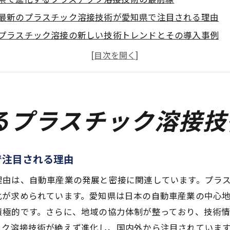
最新のプラスチック溶接技術が愛知県で注目される理由
プラスチック溶接の新しい技術トレンドとその導入事例
愛知県におけるプラスチック溶接技術の研究開発状況
プラスチック溶接における愛知県の技術革新の軌跡
地域産業を支えるプラスチック溶接の技術交流と協力
未来の溶接技術者に求められるスキルと愛知県の取り組み
るプラスチック溶接技
車産業における溶接技術の進化と愛知県の新たな取り組み
自動車産業でのプラスチック溶接技術の役割とは
で注目される理由
愛知県が誇る自動車製造における溶接技術の進化
プラスチック溶接が自動車産業に与える影響と展望
理由は、自動車産業の発展と密接に関連しています。プラ
化が求められています。愛知県は日本の自動車産業の中心
愛知県での溶接技術教育と自動車産業の関係
積極的です。さらに、地域の協力体制が整っており、技術
新技術導入による自動車産業の変革—愛知県の事例
ック溶接技術が絶えず進化し、国内外から注目されていま