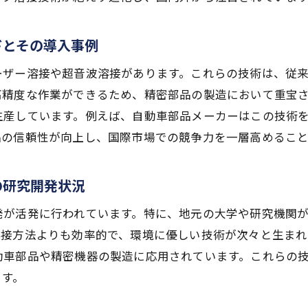
自動車部品製造におけるプラスチック溶接の重要性
スチック溶接の最新技術がもたらす製造業界の変革
ドとその導入事例
製造業界でのプラスチック溶接技術の革新とその意義
ーザー溶接や超音波溶接があります。これらの技術は、従
愛知県の製造現場で活用される最新の溶接技術
高精度な作業ができるため、精密部品の製造において重宝
プラスチック溶接が製造業界に与える具体的な効果
生産しています。例えば、自動車部品メーカーはこの技術
製造業におけるプラスチック溶接のメリットとデメリット
品の信頼性が向上し、国際市場での競争力を一層高めるこ
プラスチック溶接の進化が製品の品質に与える影響
愛知県の製造業界での技術採用の成功事例
の研究開発状況
技術の革新が愛知県の産業に与える影響
発が活発に行われています。特に、地元の大学や研究機関
溶接技術の革新が地域産業に与える長期的な影響
溶接方法よりも効率的で、環境に優しい技術が次々と生まれ
愛知県産業の競争力を強化する溶接技術の役割
動車部品や精密機器の製造に応用されています。これらの
地域企業が直面する溶接技術に関する課題と解決策
ます。
愛知県の産業成長を支える溶接技術の重要性