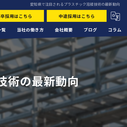
愛知県で注目されるプラスチック溶接技術の最新動向
新卒採用はこちら
中途採用はこちら
一覧
当社の働き方
会社概要
ブログ
コラム
未経験
経験者
技術の最新動向
正社員
高収入
転職