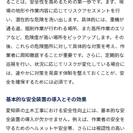
見
ることは、安全性を高めるための第一歩です。まず、現
リアルタイムでの安全データモニタリング
場の地形や作業内容に応じてリスクアセスメントを行
の利点
い、潜在的な危険を洗い出します。具体的には、重機が
通る道、掘削作業が行われる場所、また高所作業のエリ
愛知県での新しい安全マネジメントシステ
アなど、危険度が高い場所をピックアップします。その
ムの導入
後、これらの危険箇所に対して具体的な対策を考え、作
遠隔監視技術による安全性の向上
業者に周知徹底することが重要です。さらに、定期的な
バーチャルリアリティを用いた安全教育の
巡視を行い、状況に応じてリスクが変化している場合に
新展開
は、速やかに対策を見直す体制を整えておくことが、安
最新の安全装置が愛知県の土木工事に与える影
全を確保するためには必須です。
響
自動化技術による作業効率と安全性の向上
基本的な安全装置の導入とその効果
新型保護具の導入例とその効果
愛知県の土木工事における安全性向上には、基本的な安
愛知県で使用されている革新的安全装置の
全装置の導入が欠かせません。例えば、作業者の安全を
紹介
守るためのヘルメットや安全帯、さらには視認性の高い