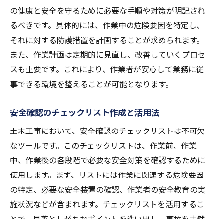
役割
の健康と安全を守るために必要な手順や対策が明記され
るべきです。具体的には、作業中の危険要因を特定し、
安全教育プログラムの設計と実施要件
それに対する防護措置を計画することが求められます。
効果的な安全教育を支える教材の選び方
また、作業計画は定期的に見直し、改善していくプロセ
実際の事故事例を用いた教育の重要性
スも重要です。これにより、作業者が安心して業務に従
従業員の安全意識を高めるための方法
事できる環境を整えることが可能となります。
安全教育の評価と改善プロセス
愛知県での安全教育成功例の共有
安全確認のチェックリスト作成と活用法
愛知県の土木工事で安全性を高める実践的ガイ
土木工事において、安全確認のチェックリストは不可欠
ド
なツールです。このチェックリストは、作業前、作業
日常的に実施すべき安全対策のリスト
中、作業後の各段階で必要な安全対策を確認するために
現場の安全文化を育むための具体策
使用します。まず、リストには作業に関連する危険要因
の特定、必要な安全装置の確認、作業者の安全教育の実
プロジェクトマネージャーが知っておくべ
施状況などが含まれます。チェックリストを活用するこ
き安全知識
とで、見落としがちなポイントを洗い出し、事故を未然