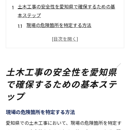
土木工事の安全性を愛知県で確保するための基
本ステップ
現場の危険箇所を特定する方法
基本的な安全装置の導入とその効果
愛知県の安全基準に従った作業計画の作成
安全確認のチェックリスト作成と活用法
現場作業開始前の安全ミーティングの重要
土木工事の安全性を愛知県
性
で確保するための基本ステ
日々の安全管理におけるチェックポイント
ップ
愛知県の土木現場で安全を確保する革新的なア
プローチ
現場の危険箇所を特定する方法
テクノロジーを活用した安全管理の進化
ドローンやセンサーによるリスクの早期発
愛知県での土木工事において、現場の危険箇所を特定す