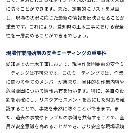
作業員の安全意識向上に役立つ活動紹介
に防ぐことができます。また、定期的にリストを見直
安全性向上のための現場リーダーの役割
し、現場の状況に応じた最新の情報を反映させることが
現場での安全意識を高める日常的な活動
重要です。これにより、愛知県の土木工事における安全
土木工事における安全文化の醸成と愛知県の取
性を一層高めることができるでしょう。
り組み
地域社会との協力による安全文化の促進
現場作業開始前の安全ミーティングの重要性
安全文化を根付かせるための社内活動
愛知県での土木工事において、現場作業開始前の安全ミ
愛知県での安全文化醸成の成功事例
ーティングは不可欠です。このミーティングでは、作業
従業員全員が参加する安全活動の重要性
に関わる全てのメンバーが集まり、具体的な作業内容や
危険要因について情報共有を行います。特に、各自の役
安全文化を支えるリーダーシップの在り方
割を明確にし、リスクアセスメントを基にした対策を確
安全文化の継続的進化を促すための施策
認することで、事故を未然に防ぐことができます。ま
愛知県土木現場の安全性向上に向けた未来の展
た、過去の事故やトラブルの事例を共有することで、全
望
員が安全意識を高めることができ、より安全な現場環境
次世代安全装置の開発とその潜在力