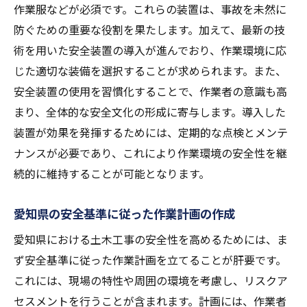
安全装置の定期メンテナンスとチェック方
作業服などが必須です。これらの装置は、事故を未然に
法
防ぐための重要な役割を果たします。加えて、最新の技
事故防止につながる最新技術の利活用
術を用いた安全装置の導入が進んでおり、作業環境に応
じた適切な装備を選択することが求められます。また、
愛知県の現場での安全装置導入事例
安全装置の使用を習慣化することで、作業者の意識も高
愛知県における土木工事のリスクを最小限にす
まり、全体的な安全文化の形成に寄与します。導入した
る方法
装置が効果を発揮するためには、定期的な点検とメンテ
リスクアセスメントの基本と具体例
ナンスが必要であり、これにより作業環境の安全性を継
現場環境に応じたリスク管理プランの策定
続的に維持することが可能となります。
愛知県特有の自然災害対策手法
安全性を高めるための現場ルールの制定
愛知県の安全基準に従った作業計画の作成
重大事故を防ぐための事前準備
愛知県における土木工事の安全性を高めるためには、ま
リスク低減に貢献するコミュニケーション
ず安全基準に従った作業計画を立てることが肝要です。
の取り組み
これには、現場の特性や周囲の環境を考慮し、リスクア
定期的な安全教育が愛知県の土木工事に果たす
セスメントを行うことが含まれます。計画には、作業者