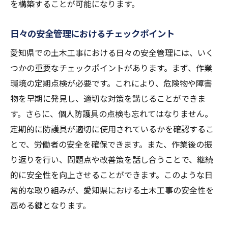
を構築することが可能になります。
AI技術を活用した安全管理の可能性
愛知県の土木工事における持続可能な安全
日々の安全管理におけるチェックポイント
施策
愛知県での土木工事における日々の安全管理には、いく
未来の土木工事現場における安全性のビジ
つかの重要なチェックポイントがあります。まず、作業
ョン
環境の定期点検が必要です。これにより、危険物や障害
企業と政府の協力による安全性向上の未来
物を早期に発見し、適切な対策を講じることができま
新技術導入による安全文化の変容
す。さらに、個人防護具の点検も忘れてはなりません。
定期的に防護具が適切に使用されているかを確認するこ
とで、労働者の安全を確保できます。また、作業後の振
り返りを行い、問題点や改善策を話し合うことで、継続
的に安全性を向上させることができます。このような日
常的な取り組みが、愛知県における土木工事の安全性を
高める鍵となります。