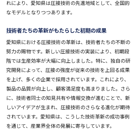
圧接技術とデジタル技術の融合による新展
れにより、愛知県は圧接技術の先進地域として、全国的
開
なモデルとなりつつあります。
愛知県の圧接技術が示す全国への影響
技術者たちの革新がもたらした初期の成果
持続可能な発展を可能にする圧接技術の未
来
愛知県における圧接技術の革新は、技術者たちの不断の
努力の賜物です。新しい圧接技術の実装により、初期段
圧接技術の進化がもたらす新たなビジネスチャ
階では生産効率が大幅に向上しました。特に、独自の研
ンス
究開発によって、圧接の強度が従来の技術を上回る成果
圧接技術が創出する新市場の可能性
を上げ、多くの企業で採用されています。これにより、
多様化するニーズに応える圧接技術の展開
製品の品質が向上し、顧客満足度も高まりました。さら
圧接技術の進化が導く産業コラボレーショ
に、技術者同士の知見共有や情報交換が進むことで、新
ン
しいアイデアが生まれ、圧接技術のさらなる進化が期待
圧接技術を活用した企業の成功事例
されています。愛知県は、こうした技術革新の成功事例
地域経済に与える圧接技術のインパクト
を通じて、産業界全体の発展に寄与しています。
圧接技術が拓く未来のビジネスモデル