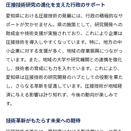
圧接技術研究の進化を支えた行政のサポート
愛知県の製造業が圧接技術で描く未来のビジョ
ン
愛知県における圧接技術の発展には、行政の積極的なサ
圧接技術が支える製造業の新たな展望
ポートが欠かせません。県の施策として、研究開発への
助成金や技術支援が実施されており、これにより企業は
製造プロセスにおける圧接技術の革新
圧接技術を導入しやすくなっています。特に、地方の中
製造業での圧接技術の活用事例
小企業に対する支援が多く、地域の産業振興につながっ
圧接技術で実現する製品の高品質化
ています。また、地域の大学や研究機関との連携を強化
地域産業の競争力を高める圧接技術
し、技術者の育成にも力を入れています。これにより、
持続可能な製造業の未来に向けた圧接の役
愛知県は圧接技術の研究開発のハブとしての役割を果た
割
し、さらなる革新を促進しています。圧接技術が地域経
圧接技術の強固な基盤が可能にする持続可能な
済に与える影響は計り知れず、今後の動向が楽しみで
地域発展
す。
圧接技術がもたらす地域社会の発展
技術革新がもたらす未来への期待
持続可能な発展を支える圧接技術の重要性