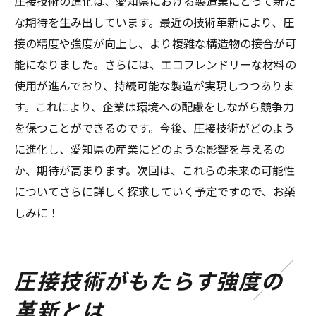
圧接技術と環境保護の共存可能性
圧接技術の進化は、愛知県における製造業にとって新た
な期待を生み出しています。最近の技術革新により、圧
地域コミュニティと圧接技術の共創
接の精度や強度が向上し、より複雑な構造物の接合が可
圧接技術が推進する地域の環境改善
能になりました。さらには、エコフレンドリーな材料の
持続可能な地域経済の構築における圧接技
使用が進んでおり、持続可能な製造が実現しつつありま
術の役割
す。これにより、企業は環境への配慮をしながら競争力
を保つことができるのです。今後、圧接技術がどのよう
に進化し、愛知県の産業にどのような影響を与えるの
か、期待が高まります。次回は、これらの未来の可能性
についてさらに詳しく探求していく予定ですので、お楽
しみに！
圧接技術がもたらす強度の
革新とは