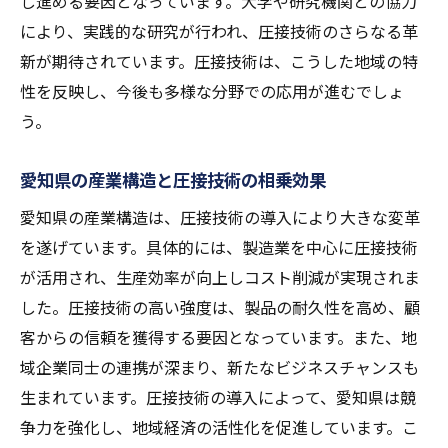
し進める要因となっています。大学や研究機関との協力
圧接技術の強度を支える技術者たちの挑戦
により、実践的な研究が行われ、圧接技術のさらなる革
圧接技術者の育成とその重要性
新が期待されています。圧接技術は、こうした地域の特
技術者のスキル向上が強度に与える影響
性を反映し、今後も多様な分野での応用が進むでしょ
う。
技術者コミュニティの連携と情報共有
現場での実用化を支える技術者の工夫
愛知県の産業構造と圧接技術の相乗効果
圧接技術者が直面する課題と解決策
愛知県の産業構造は、圧接技術の導入により大きな変革
圧接技術の強度を支える人材育成の未来
を遂げています。具体的には、製造業を中心に圧接技術
圧接技術の未来: 愛知県が最前線に立ち続ける理
が活用され、生産効率が向上しコスト削減が実現されま
由
した。圧接技術の高い強度は、製品の耐久性を高め、顧
愛知県が圧接技術の先進地域である理由
客からの信頼を獲得する要因となっています。また、地
未来を見据えた圧接技術の研究開発
域企業同士の連携が深まり、新たなビジネスチャンスも
地域と企業が一体となった技術革新の取り
生まれています。圧接技術の導入によって、愛知県は競
組み
争力を強化し、地域経済の活性化を促進しています。こ