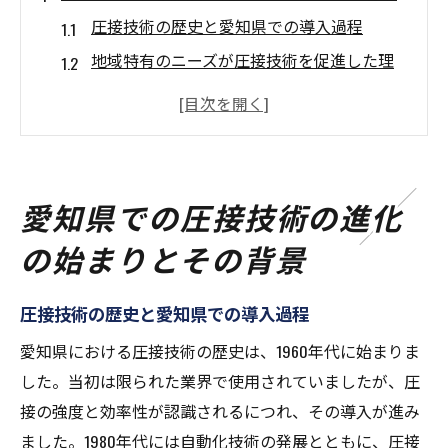
圧接技術の歴史と愛知県での導入過程
地域特有のニーズが圧接技術を促進した理
由
愛知県の産業構造と圧接技術の相乗効果
技術者たちの革新がもたらした初期の成果
圧接技術研究の進化を支えた行政のサポー
愛知県での圧接技術の進化
ト
の始まりとその背景
技術革新がもたらす未来への期待
圧接技術がもたらす強度の革新とは
圧接技術の歴史と愛知県での導入過程
従来の接合法と圧接の強度比較
愛知県における圧接技術の歴史は、1960年代に始まりま
圧接技術が可能にする耐久性の向上
した。当初は限られた業界で使用されていましたが、圧
高強度圧接が実現する新しい建築基準
接の強度と効率性が認識されるにつれ、その導入が進み
機械的試験と実験データが示す圧接の優位
ました。1980年代には自動化技術の発展とともに、圧接