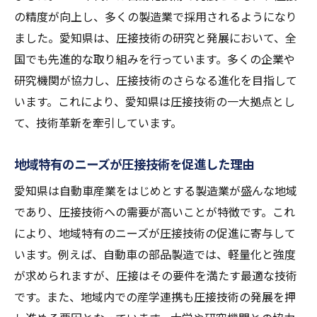
性
の精度が向上し、多くの製造業で採用されるようになり
圧接技術の強度がもたらす安全性の進化
ました。愛知県は、圧接技術の研究と発展において、全
強度革新が創出する新たな施工方法
国でも先進的な取り組みを行っています。多くの企業や
愛知県における圧接技術の発展が建設業界に与
研究機関が協力し、圧接技術のさらなる進化を目指して
える影響
います。これにより、愛知県は圧接技術の一大拠点とし
て、技術革新を牽引しています。
建設プロジェクトの効率化と圧接技術の役
割
地域特有のニーズが圧接技術を促進した理由
圧接技術がもたらすコスト削減の可能性
愛知県は自動車産業をはじめとする製造業が盛んな地域
建設現場での圧接技術の採用事例
であり、圧接技術への需要が高いことが特徴です。これ
圧接技術がもたらす建設業界の変革
により、地域特有のニーズが圧接技術の促進に寄与して
建設規範における圧接技術の新しい位置づ
います。例えば、自動車の部品製造では、軽量化と強度
け
が求められますが、圧接はその要件を満たす最適な技術
圧接技術の発展がもたらす建設業の未来展
です。また、地域内での産学連携も圧接技術の発展を押
望