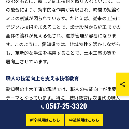
技能をもとに、新しい施工技術を取り入れています。こ
の融合により、効率的な作業が実現され、時間の短縮や
ミスの削減が図られています。たとえば、従来の工法に
デジタル技術を加えることで、設計段階から施工までの
全体の流れが見える化され、進捗管理が容易になりま
す。このように、愛知県では、地域特性を活かしながら
も、革新的な手法を採用することで、土木工事の質を一
層向上させています。
職人の技能向上を支える技術教育
愛知県の土木工事の現場では、職人の技能向上が重要な
テーマとなっています。特に、技術教育は次世代の職人
0567-25-3320
を育成するための鍵です。地域の企業は、若手職人に対
して伝統技術を教えながら、最新の施工技術やデジタル
新卒採用はこちら
中途採用はこちら
ツールの使い方も指導しています。この教育を通じて、