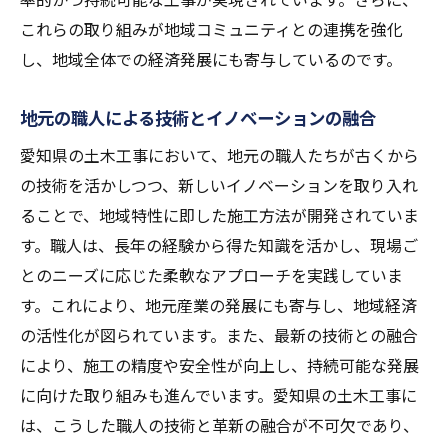
これらの取り組みが地域コミュニティとの連携を強化
廃棄物削減を目指したリサイクル活動
し、地域全体での経済発展にも寄与しているのです。
緑化推進による生態系保護
エコ認証取得プロジェクトの成功事例
地元の職人による技術とイノベーションの融合
環境配慮型都市開発の未来
愛知県の土木工事において、地元の職人たちが古くから
無人機技術が切り拓く愛知県の新たな土木の可
の技術を活かしつつ、新しいイノベーションを取り入れ
能性
ることで、地域特性に即した施工方法が開発されていま
無人機を活用した現場監視の効率化
す。職人は、長年の経験から得た知識を活かし、現場ご
災害時の迅速な情報収集と対応
とのニーズに応じた柔軟なアプローチを実践していま
精密測量による高精度の施工計画
す。これにより、地元産業の発展にも寄与し、地域経済
空撮による進捗管理と品質保証
の活性化が図られています。また、最新の技術との融合
により、施工の精度や安全性が向上し、持続可能な発展
無人機による安全性向上の取り組み
に向けた取り組みも進んでいます。愛知県の土木工事に
愛知県における無人機利用の未来展望
は、こうした職人の技術と革新の融合が不可欠であり、