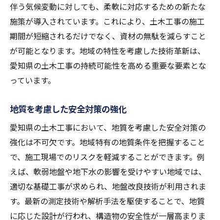
伴う気候変動に対しても、柔軟に対応するための新たな
気候変動に対応する新しい施工技術
施策が導入されています。これにより、土木工事の施工
雨季対策としての排水システムの強化
期間が短縮されるだけでなく、資材の無駄を減らすこと
冬季施工を安全に進めるための工夫
が可能となります。地域の特性を考慮した技術革新は、
緊急事態に備える防災設備の導入
愛知県の土木工事の持続可能性を高める重要な要素とな
気候データを活用したリアルタイム施工管
っています。
理
地質を考慮した安全対策の強化
気候適応型工法の導入事例
3Dプリンティング技術が変える愛知県の土木工
愛知県の土木工事において、地質を考慮した安全対策の
法
強化は不可欠です。地域特有の地質条件を把握すること
で、施工現場でのリスクを軽減することができます。例
3Dプリンティングによる工期短縮の実現
えば、軟弱地盤や地下水の影響を受けやすい地域では、
カスタム設計を可能にする新技術
適切な基礎工事が求められ、地盤改良技術が利用されま
廃材を再利用したエコなプリンティング
す。最新の測定技術や解析手法を駆使することで、地質
複雑な地形に対応する3D技術の活用
に応じた設計が行われ、構造物の安全性が一層高まりま