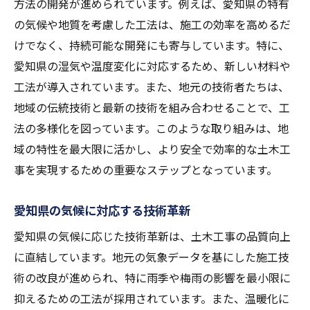
地域特有の地質条件を克服する革新技術
方法の開発が進められています。例えば、愛知県の特有
の気候や地質を考慮した工法は、施工の効率を高めるだ
愛知県の環境に優しいエコ工法
けでなく、持続可能な開発にも寄与しています。特に、
地元コミュニティと協力したプロジェクト
愛知県の湿気や温度変化に対応するため、新しい材料や
地域経済を活性化する土木工事の実例
工法が導入されています。また、地元の技術者たちは、
土木工事における地元素材の活用がもたらす経
地域の伝統技術と最新の技術を組み合わせることで、工
済効果
法の多様化を図っています。このような取り組みは、地
地元素材の利用で実現するコスト削減
域の特性を最大限に活かし、より安全で効率的な土木工
地元企業との連携で生まれる新たな雇用
事を実現するための重要なステップとなっています。
輸送コストの削減による環境負荷軽減
愛知県の気候に対応する技術革新
地域の経済循環を促進する工法
地元素材の品質と信頼性の確保
愛知県の気候に応じた技術革新は、土木工事の品質向上
に直結しています。地元の気象データを基にした施工技
地元素材活用による地域ブランドの確立
術の改良が進められ、特に雨季や梅雨の影響を最小限に
愛知県の気候に適応した土木工事の安全性と効
抑えるための工法が採用されています。また、温暖化に
率性向上