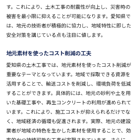
迅速なプロトタイプ作成による効率化
す。これにより、土木工事の耐震性が向上し、災害時の
3Dプリンティングがもたらす未来の施工
被害を最小限に抑えることが可能になります。愛知県で
愛知県の職人技と革新技術の共存が描く未来
は、地元の技術者が積極的に協力し、地域特性に即した
安全対策を講じている点も注目に値します。
伝統技術と最新技術の融合事例
職人の技能向上を支える技術教育
地元素材を使ったコスト削減の工夫
デジタルツールを活用した職人の作業効率
愛知県の土木工事では、地元素材を使ったコスト削減が
化
重要なテーマとなっています。地域で採取できる資源を
熟練技術者と若手の協力体制
活用することで、輸送コストを削減し、環境負荷を低減
地域技術の継承と革新のバランス
することができます。具体的には、地元の砂利や土を用
未来を見据えた次世代職人育成
いた基礎工事や、再生コンクリートの利用が進められて
環境に優しい愛知県の土木工事の持続可能な都
います。これにより、施工コストが抑えられるだけでな
市開発
く、地域経済の循環も促進されます。実際、地元の建設
低炭素工法の実践と普及
業者が地域の特色を生かした素材を使用することで、効
再生可能エネルギーを活用した土木工事
率的かつ持続可能な工事が実現されています。さらに、