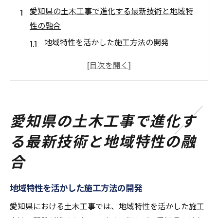
愛知県の土木工事で進化する最新技術と地域特
性の融合
地域特性を活かした施工方法の開発
愛知県の気候に対応する技術革新
地質を考慮した安全対策の強化
地元素材を使ったコスト削減の工夫
地元の職人による技術とイノベーションの
愛知県の土木工事で進化す
融合
る最新技術と地域特性の融
愛知県における土木工事の未来展望
合
地域の強みを生かした愛知県の土木工事におけ
る革新事例
地域特性を活かした施工方法の開発
地元資源を活用した持続可能な工法
気候適応型設計の成功事例
愛知県における土木工事では、地域特性を活かした施工