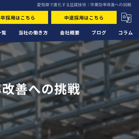
愛知県で進化する圧接技術：作業効率改善への挑戦
新卒採用はこちら
中途採用はこちら
一覧
当社の働き方
会社概要
ブログ
コラム
未経験
経験者
率改善への挑戦
正社員
高収入
転職