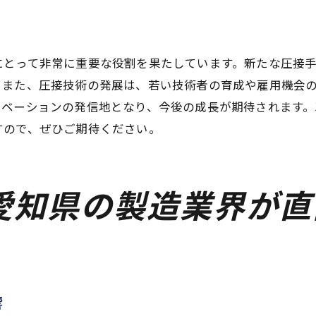
愛知県の製造業界における圧接技術の拡張性
圧接技術による革新的製品開発の推進
にとって非常に重要な役割を果たしています。新たな圧接
圧接技術が生み出す新しい市場の展望
。また、圧接技術の発展は、若い技術者の育成や雇用機会
効率的な圧接技法が愛知県製造業界に革新をもたらす
ノベーションの発信地となり、今後の成長が期待されます。
効率的圧接技法の導入とその効果
すので、ぜひご期待ください。
愛知県製造業界の変革を促す圧接技術
圧接技法の革新がもたらす生産現場の変化
圧接技術による製造ラインの最適化
愛知県の製造業界が直
愛知県での圧接技術の効率化事例
圧接技術が生み出す製造の新しいスタンダード
未来を切り拓く愛知県の圧接技術とその挑戦
愛知県の圧接技術が切り拓く未来の展望
響
圧接技術の挑戦がもたらすイノベーション