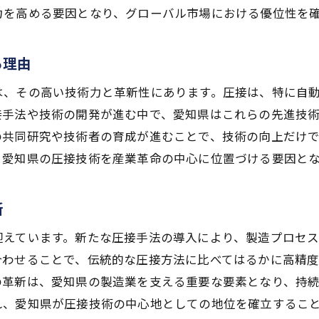
愛知県の産業基盤を革新する圧接技法
力を高める要因となり、グローバル市場における優位性を
産業革命の中心で輝く圧接技術の役割
愛知県における圧接技術の進化と作業効率の飛躍的改善
る理由
圧接技術の進化がもたらす作業効率の向上
は、その高い技術力と革新性にあります。圧接は、特に自
愛知県での圧接技術革新の軌跡
接手法や技術の開発が進む中で、愛知県はこれらの先進技
効率向上を実現する圧接技術の新潮流
の共同研究や技術者の育成が進むことで、技術の向上だけ
、愛知県の圧接技術を産業革命の中心に位置づける要因と
圧接技術が作業プロセスに与える革新性
愛知県の技術者が語る圧接技術の未来
新
圧接技法の進化が引き起こす作業革新
圧接技術がもたらす地域製造業の新たなビジネスチャン
迎えています。新たな圧接手法の導入により、製造プロセ
圧接技術による新ビジネスの立ち上げ
合わせることで、伝統的な圧接方法に比べてはるかに高精
の革新は、愛知県の製造業を支える重要な要素となり、持
地域製造業と圧接技術の新たな可能性
れ、愛知県が圧接技術の中心地としての地位を確立するこ
ビジネスチャンスを広げる圧接技法の実例