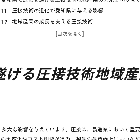
圧接技術の進化が愛知県に与える影響
地域産業の成長を支える圧接技術
未来を見据えた圧接技術の可能性
愛知県の圧接技術が産業革命を牽引する理由
新たな圧接手法がもたらす産業界の革新
地域経済を支える圧接技術の展望
遂げる圧接技術地域産
圧接技術の革新愛知県の製造業界が直面する新たなチャ
革新的圧接手法の開発と製造業への影響
愛知県の製造業界が直面する課題と機会
新技術による製造プロセスの抜本的改革
圧接技術が創出する製造業の競争力強化
に多大な影響を与えています。圧接は、製造業において重
愛知県製造業界と圧接技術のシナジー効果
業の迅速化やコスト削減が進み、製品の品質向上にもつなが