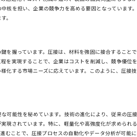
圧接技術がもたらす新たなビジネスモデルの模索
の中核を担い、企業の競争力を高める要因となっています
高効率圧接技法愛知県でのコスト削減と品質向上の秘訣
ます。
高効率圧接技法の導入によるコスト削減
品質向上を実現する圧接技術の利点
愛知県における圧接技術の成功事例
の鍵を握っています。圧接は、材料を強固に接合すること
圧接技法が製品の信頼性を高める理由
工程を実現することで、企業はコストを削減し、競争優位
効率的な圧接技法で実現する製造コストの最適化
多様化する市場ニーズに応えています。このように、圧接
品質とコストの両立を可能にする圧接技術
地域を強化する圧接技術愛知県の産業革命を推進
圧接技術が地域経済に与える影響
愛知県の産業革命を支える圧接技術の力
要な可能性を秘めています。技術の進化により、従来の圧
地域産業の強化に寄与する圧接技術
が実現されています。特に、軽量化や高強度化が求められ
圧接技術が地域社会に及ぼすポジティブな変化
融合が進むことで、圧接プロセスの自動化やデータ分析が可能