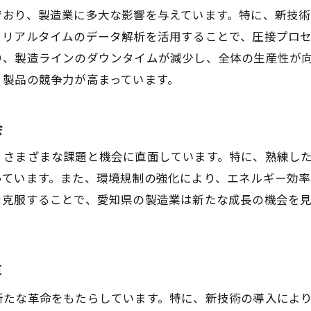
でおり、製造業に多大な影響を与えています。特に、新技
未来を見据えた圧接技術の開発ストーリー
、リアルタイムのデータ解析を活用することで、圧接プロ
愛知県の圧接技術を支える人々の挑戦
り、製造ラインのダウンタイムが減少し、全体の生産性が
圧接技術が示す未来のものづくりの方向性
、製品の競争力が高まっています。
挑戦を続ける愛知県の圧接技術の最前線
会
、さまざまな課題と機会に直面しています。特に、熟練し
っています。また、環境規制の強化により、エネルギー効
を克服することで、愛知県の製造業は新たな成長の機会を
革
新たな革命をもたらしています。特に、新技術の導入によ