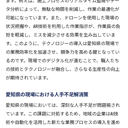
ます。例えば、施工プロセスのリアルタイム監視やデー
愛知県で実現する現場効率化の最前線を探る
タ分析によって、無駄な時間を削減し、作業の最適化が
最新技術が切り開く現場効率化の未来
可能になっています。また、ドローンを使用した現場の
愛知県の現場における最先端の効率化事例
状況把握や、AR技術を利用した作業指示が、作業員の負
担を軽減し、ミスを減少させる効果を生み出していま
効率化を推進する愛知県の企業努力
す。このように、テクノロジーの導入は愛知県の現場で
愛知県が描く現場業務の持続可能なビジョ
の業務効率化を加速させ、競争力を高める鍵となってい
ン
るのです。現場でのデジタル化が進むことで、職人たち
効率化の鍵となる地域特性と技術の融合
の技術とテクノロジーが融合し、さらなる生産性の向上
愛知県の現場モデルが他地域に与える影響
が期待されています。
愛知県現場におけるAI活用で新時代の幕開け
AI活用による現場業務の変革
愛知県の現場における人手不足解消策
愛知県でのAI技術の具体的な応用例
愛知県の現場においては、深刻な人手不足が問題視され
現場業務改善へのAIの貢献度
ています。この課題に対処するため、地域の企業はAI技
AI導入がもたらす現場の安全性向上
術や自動化を活用した新たな業務プロセスの導入を進め