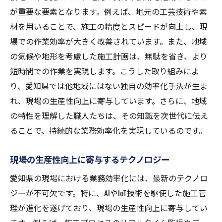
愛知県でのテクノロジー革新と地域経済の
が重要な要素となります。例えば、地元の工芸技術や素
活性化
材を用いることで、施工の精度とスピードが向上し、現
現場のテクノロジー革新が生み出す新たな
場での作業効率が大きく改善されています。また、地域
雇用機会
の気候や地形を考慮した施工計画は、無駄を省き、より
愛知県におけるスマートワークプレースの
短時間での作業を実現します。こうした取り組みによ
実現
り、愛知県では他地域にはない独自の効率化手法が生ま
AIとIoTで進化する愛知県の現場業務効率化
れ、現場の生産性向上に寄与しています。さらに、地域
の特性を理解した職人たちは、その知識を次世代に伝え
AIとIoTの導入による施工管理の効率化
ることで、持続的な業務効率化を実現しているのです。
愛知県現場でのAI活用事例紹介
IoTデバイスが現場管理に与える利点
現場の生産性向上に寄与するテクノロジー
現場の業務効率化を支えるデータ分析の重
愛知県の現場における業務効率化には、最新のテクノロ
要性
ジーが不可欠です。特に、AIやIoT技術を駆使した施工管
AIとIoTの連携で生まれる新たな業務フロー
理が進化を遂げており、現場の生産性向上に寄与してい
未来の現場を担う愛知県の技術革新