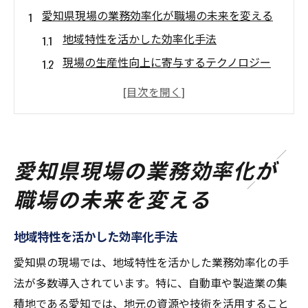
愛知県現場の業務効率化が職場の未来を変える
地域特性を活かした効率化手法
現場の生産性向上に寄与するテクノロジー
愛知県の現場における人手不足解消策
職場環境改善による従業員満足度の向上
効率化がもたらす持続可能な社会への貢献
愛知県の現場が未来の職場のモデルになる
愛知県現場の業務効率化が
理由
職場の未来を変える
現場のテクノロジー革新が愛知県の働き方を変
革
地域特性を活かした効率化手法
愛知県で進化するテクノロジー導入事例
愛知県の現場では、地域特性を活かした業務効率化の手
現場作業におけるAIとIoTの具体的な活用法
法が多数導入されています。特に、自動車や製造業の集
最新技術が現場の働き方に与える影響
積地である愛知では、地元の資源や技術を活用すること