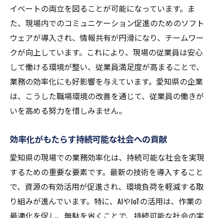
イベートの両立を図ることが可能になっています。ま
施工管理の新常識を生み出す愛知県の技術
た、現場内でのコミュニケーション促進のためのソフト
現場作業効率化のための革新的施工管理手
ウェアが導入され、情報共有が円滑になり、チームワー
法
クが向上しています。これにより、現場の従業員は安心
愛知県現場における施工管理の進化と展望
して働ける環境が整い、従業員満足度が高まることで、
新常識がもたらす現場の生産性向上効果
業務の効率化にも好影響を与えています。愛知県の企業
愛知県の現場が示す施工管理の次なるステ
は、こうした職場環境の改善を通じて、従業員の働きが
ップ
いを高める努力を惜しみません。
地域特性を活かした施工管理のベストプラ
クティス
効率化がもたらす持続可能な社会への貢献
現場の未来を支える愛知県の先進技術導入の全
愛知県の現場での業務効率化は、持続可能な社会を実現
貌
するための重要な要素です。最新の技術を導入すること
愛知県現場における先進技術導入の背景と
で、資源の有効活用が促進され、環境負荷を軽減する取
意義
り組みが進んでいます。特に、AIやIoTの活用は、作業の
最適化を促し、無駄を省くことで、持続可能な社会の実
技術導入がもたらす現場生産性の向上