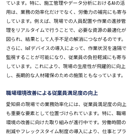
ています。特に、施工管理やデータ分析におけるAIの活
愛知県の現場で進行するAIプロジェクト
用は、業務の効率化だけでなく、労働力の補完にも寄与
AI技術が現場に提供する競争優位性
しています。例えば、現場での人員配置や作業の進捗管
現場業務の最適化で愛知県が描く持続可能な未
理をリアルタイムで行うことで、必要な資源の最適化が
来
図られ、結果として人手不足の解消につながるのです。
持続可能性を考慮した業務最適化のアプロ
さらに、IoTデバイスの導入によって、作業状況を遠隔で
ーチ
監視することが可能になり、従業員の負担軽減にも寄与
愛知県の現場で進化するエコフレンドリー
しています。これにより、現場の生産性が飛躍的に向上
技術
し、長期的な人材確保のための施策ともなっています。
最適化による環境負荷の低減と経済成長
愛知県が目指す持続可能な現場経営
職場環境改善による従業員満足度の向上
現場最適化が支える地域社会の発展
愛知県の現場での業務効率化には、従業員満足度の向上
愛知県の現場から学ぶ持続可能な未来への
も重要な要素として位置づけられています。特に、職場
道
環境の改善に向けた取り組みが進行中です。労働時間の
削減やフレックスタイム制度の導入により、仕事とプラ
愛知県の現場で進化する施工管理の新常識