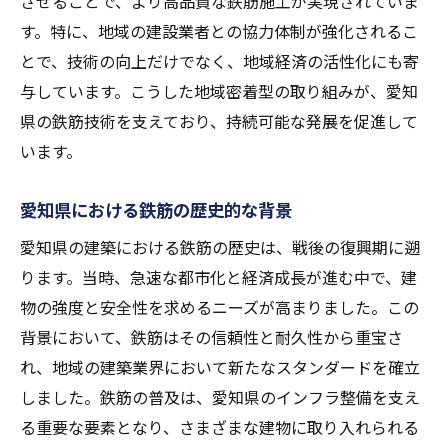
させることで、より高品質な鉄筋施工が実現されていま
鉄筋の革新がもたらす施工時間の短縮
す。特に、地域の建設業者との協力体制が強化されるこ
鉄筋技術の進化が施工コストに与える影響
とで、技術の向上だけでなく、地域経済の活性化にも寄
愛知県の施工効率を高める鉄筋技術
与しています。こうした地域密着型の取り組みが、愛知
鉄筋技術の改善による施工プロセスの変革
県の鉄筋技術を支えており、持続可能な発展を促進して
鉄筋の信頼性が愛知県の建築革命を推進する
います。
鉄筋の信頼性向上がもたらす建築の安全性
愛知県の建築基準を支える鉄筋の役割
愛知県における鉄筋の歴史的な背景
鉄筋の品質管理と愛知県建築の未来
愛知県の建築における鉄筋の歴史は、戦後の復興期に遡
信頼性の高い鉄筋技術がもたらす安心
ります。当時、急速な都市化と経済成長が進む中で、建
物の強度と安全性を求めるニーズが高まりました。この
愛知県の建築革命を支える鉄筋技術
背景において、鉄筋はその信頼性と耐久性から重宝さ
鉄筋の信頼性が建築の品質を向上させる
れ、地域の建築業界において新たなスタンダードを確立
地域発展を支える愛知県の鉄筋技術最前線
しました。鉄筋の普及は、愛知県のインフラ整備を支え
愛知県の鉄筋技術が地域発展に貢献
る重要な要素となり、さまざまな建物に取り入れられる
鉄筋技術の最前線で活躍する愛知県の企業