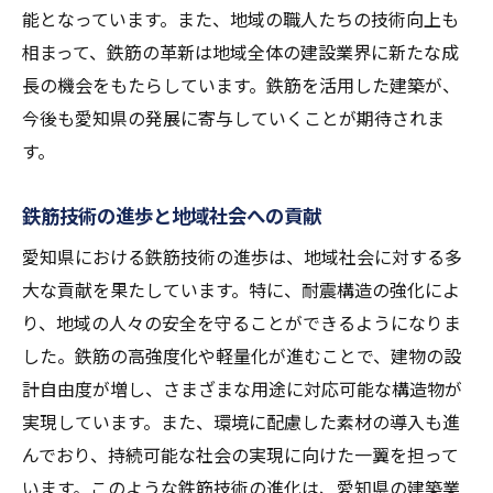
値創造
能となっています。また、地域の職人たちの技術向上も
愛知県の未来を形作る鉄筋技術と環境への配慮
相まって、鉄筋の革新は地域全体の建設業界に新たな成
長の機会をもたらしています。鉄筋を活用した建築が、
未来志向の鉄筋技術が愛知県を変える
今後も愛知県の発展に寄与していくことが期待されま
環境に優しい鉄筋技術の愛知県での展開
す。
鉄筋技術が愛知県の建築の未来を形作る
愛知県の持続可能な発展を支える鉄筋の役
鉄筋技術の進歩と地域社会への貢献
割
愛知県における鉄筋技術の進歩は、地域社会に対する多
環境コンシャスな建築における鉄筋の貢献
大な貢献を果たしています。特に、耐震構造の強化によ
愛知県の次世代建築をリードする鉄筋技術
り、地域の人々の安全を守ることができるようになりま
した。鉄筋の高強度化や軽量化が進むことで、建物の設
計自由度が増し、さまざまな用途に対応可能な構造物が
実現しています。また、環境に配慮した素材の導入も進
んでおり、持続可能な社会の実現に向けた一翼を担って
います。このような鉄筋技術の進化は、愛知県の建築業