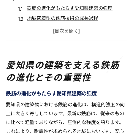
鉄筋の進化がもたらす愛知県建築の強度
地域密着型の鉄筋技術の成長過程
愛知県における鉄筋の歴史的な背景
鉄筋の革新が愛知県建築に及ぼす影響
鉄筋技術の進歩と地域社会への貢献
愛知県建築業界における鉄筋の重要な役割
愛知県の建築を支える鉄筋
最新鉄筋技術で実現する愛知県建築の未来
の進化とその重要性
愛知県で進化する最新鉄筋技術の展望
未来を見据えた鉄筋技術の可能性
鉄筋の進化がもたらす愛知県建築の強度
愛知県の建築デザインにおける鉄筋の未来
愛知県の建築物における鉄筋の進化は、構造的強度の向
鉄筋技術革新がもたらす建築の変化
上に大きく寄与しています。最新の鉄筋は、従来のもの
愛知県の建築に新しい価値を提供する鉄筋
に比べて軽量でありながら、圧倒的な強度を誇ります。
技術
これにより、耐震性が求められる地域においても、安心