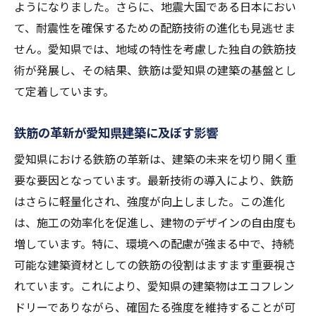
ようになりました。さらに、地震大国である日本におい
地域の成長を促進する鉄筋技術の革新
て、耐震性を確保するための配筋技術の進化も見逃せま
愛知県の未来を築く鉄筋技術の力
せん。愛知県では、地域の特性を考慮した独自の鉄筋技
鉄筋技術と地域社会の共生の取り組み
術が発展し、その結果、鉄筋は愛知県の建築の基盤とし
て定着しています。
愛知県の鉄筋技術が地域の未来を切り開く
鉄筋のコスト削減効果がもたらす愛知県の新た
鉄筋の革新が愛知県建築に及ぼす影響
な価値
愛知県における鉄筋の革新は、建築の未来を切り開く重
愛知県建築における鉄筋のコスト削減事例
要な要因となっています。最新技術の導入により、鉄筋
鉄筋の革新がもたらすコスト効果
はさらに軽量化され、強度が向上しました。この進化
愛知県の建築業界における経済的利点
は、施工の効率化を促進し、建物のデザインの自由度も
コスト削減が促進する愛知県の建築革新
増しています。特に、環境への配慮が強まる中で、持続
鉄筋の経済性が建築プロジェクトに与える
可能な建築資材としての鉄筋の役割はますます重要視さ
影響
れています。これにより、愛知県の建築物はエコフレン
愛知県の建設業界における鉄筋の新たな価
ドリーでありながら、確固たる強度を維持することが可