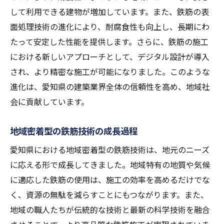
次世代の鉄筋技術が描く愛知県の未来
して利用できる建物が増加しています。また、鉄筋の表
鉄筋の環境配慮が愛知県の持続可能な建築を支
面処理技術の進化により、耐腐食性も向上し、長期にわ
える
たって安定した性能を提供します。さらに、鉄筋の施工
における新しいアプローチとして、デジタル設計が導入
愛知県におけるエコ鉄筋の活用事例
され、より精密な施工が可能になりました。このような
鉄筋の環境負荷低減への取り組み
進化は、愛知県の建築業界全体の信頼性を高め、地域社
持続可能な建築を目指す鉄筋技術
会に貢献しています。
リサイクル可能な鉄筋と愛知県の未来
環境配慮型鉄筋の愛知県での普及促進
地域密着型の鉄筋技術の成長過程
鉄筋の環境対応がもたらす建築のメリット
愛知県における地域密着型の鉄筋技術は、地元のニーズ
愛知県における鉄筋の革新がもたらす施工効率
に応える形で成長してきました。地域特有の地質や気候
化
に適応した鉄筋の使用は、施工の効率を高めるだけでな
鉄筋工法の革新で施工が効率化
く、資源の無駄を減らすことにもつながります。また、
愛知県の建設現場における鉄筋の新技術
地域の職人たちが伝統的な技術と最新の科学技術を融合