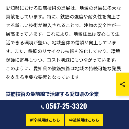
愛知県における鉄筋技術の進展は、地域の発展に多大な
貢献をしています。特に、鉄筋の強度や耐久性を向上さ
せる新しい技術が導入されることで、建物の安全性が一
層高まっています。これにより、地域住民は安心して生
活できる環境が整い、地域全体の信頼が向上していま
す。また、鉄筋のリサイクル技術も進化しており、環境
保護に寄与しつつ、コスト削減にもつながっています。
このように、愛知県の鉄筋技術は地域の持続可能な発展
を支える重要な要素となっています。
鉄筋技術の最前線で活躍する愛知県の企業
0567-25-3320
愛知県には、鉄筋技術の最前線で活躍する企業が多数存
在します。これらの企業は、最新の鉄筋加工技術や施工
新卒採用はこちら
中途採用はこちら
方法を導入し、効率的な建設業務を実現しています。例