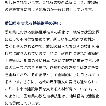
も低減されています。これらの技術革新により、愛知県
安全性向上に寄与する技術革新
の建設業界における競争力が一段と向上しています。
労働環境改善への取り組み
効率と安全性を両立するための新技術
愛知県を支える鉄筋継手の進化
事故低減を目指した施工管理
愛知県における鉄筋継手技術の進化は、地域の建設業界
鉄筋継手の品質管理と安全基準
にとって不可欠な要素です。新しい施工技術や素材が
次々と導入される中で、愛知の職人たちはその技術を積
未来の建築を支える愛知県の鉄筋継手技術力
極的に取り入れています。特に、耐震性に優れた鉄筋継
愛知県の鉄筋継手技術の国際的評価
手技術は、地震の多い日本において非常に重要です。地
将来の建築デザインへの対応力
域のニーズに応える形で、愛知県の鉄筋継手は常に改善
持続可能な開発目標（SDGs）への貢献
を重ねており、その結果として全国的にも注目されてい
革新技術がもたらす社会的メリット
るのです。さらに、地域の若手職人の育成も進められて
愛知県が誇る技術力の強み
おり、未来の建設業界を支える人材が育っています。こ
地域産業の発展と鉄筋継手技術
のように、愛知県の鉄筋継手技術は、地域経済の活性化
愛知県の鉄筋継手技術が築く次世代の建設業界
にも貢献しています。