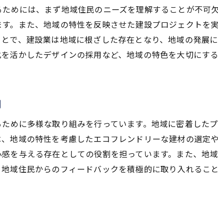
るためには、まず地域住民のニーズを理解することが不可
未来を見据えた建設業の戦略と展望
ます。また、地域の特性を反映させた建設プロジェクトを
愛知県建設業の持続可能性向上策
ことで、建設業は地域に根ざした存在となり、地域の発展
建設業界の未来を支える新しい取り組み
化を活かしたデザインの採用など、地域の特色を大切にす
持続可能な開発目標に向けた建設業の貢献
割
るために多様な取り組みを行っています。地域に密着した
は、地域の特性を考慮したエコフレンドリーな建材の選定
心感を与える存在としての役割を担っています。また、地
、地域住民からのフィードバックを積極的に取り入れるこ