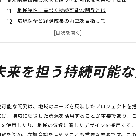
地域特性に基づく持続可能な開発とは
環境保全と経済成長の両立を目指して
持続可能な建設業への転換とその意義
愛知県における地域資源の持続的利用
グリーンインフラの導入とその利点
持続可能な建設プロジェクトの成功事例
未来を担う持続可能な
地域社会との連携が愛知県建設業の成長を促進する
地元コミュニティとの効果的な協力方法
地域社会のニーズに応える建設業の役割
地域参加型プロジェクトの推進
続可能な開発は、地域のニーズを反映したプロジェクトを
には、地域に根ざした資源を活用することが重要であり、
住民の声を活かした建設計画の実例
材を使用したり、地域の気候に適したデザインを採用する
愛知県建設業と地域社会の共生モデル
理解を深め、参加意識を高めることも重要な要素です。こ