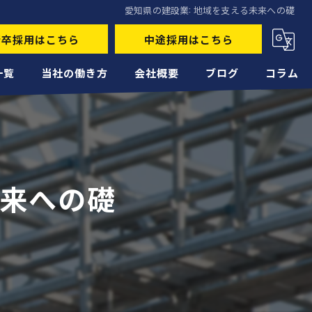
愛知県の建設業: 地域を支える未来への礎
新卒採用はこちら
中途採用はこちら
一覧
当社の働き方
会社概要
ブログ
コラム
未経験
経験者
未来への礎
正社員
高収入
転職