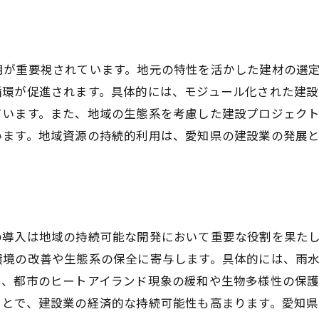
エコフレンドリー建材で建設業を革新
地域資源を活かした建材の選定方法
愛知県建設業における資源管理の最適化とは
用が重要視されています。地元の特性を活かした建材の選
効率的な資源管理の必要性と手法
循環が促進されます。具体的には、モジュール化された建
資源循環型建設業へのシフト
ています。また、地域の生態系を考慮した建設プロジェク
建設現場での廃棄物削減戦略
います。地域資源の持続的利用は、愛知県の建設業の発展
資源管理システムの導入でコスト削減
持続可能な資源管理のベストプラクティス
愛知県における資源管理改善の成功事例
愛知県建設業と地域発展のためのパートナーシップの
の導入は地域の持続可能な開発において重要な役割を果た
官民連携による建設プロジェクトの推進
環境の改善や生態系の保全に寄与します。具体的には、雨
り、都市のヒートアイランド現象の緩和や生物多様性の保護
地域企業との協力で地域経済を活性化
ことで、建設業の経済的な持続可能性も高まります。愛知
愛知県における産学連携の成功事例