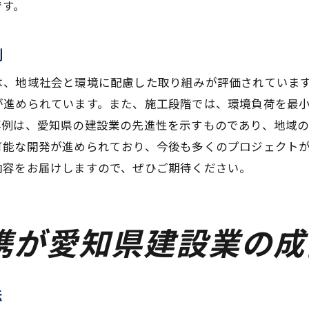
です。
地域社会との持続可能な協力体制構築
建設業における地域連携の新たな形
例
共創による地域発展と建設業の相乗効果
は、地域社会と環境に配慮した取り組みが評価されていま
未来への礎を築く愛知県建設業の挑戦と機会
が進められています。また、施工段階では、環境負荷を最
新たな市場を切り拓く建設業の挑戦
事例は、愛知県の建設業の先進性を示すものであり、地域
持続可能な未来に向けた愛知県建設業の役割
可能な開発が進められており、今後も多くのプロジェクト
建設業におけるイノベーション推進の鍵
内容をお届けしますので、ぜひご期待ください。
愛知県建設業の未来を創造する新しい視点
地域発展に貢献する建設業の可能性
携が愛知県建設業の成
持続可能な社会を目指す建設業の行方
愛知県建設業の持続可能な発展に向けた新たな視点
持続可能な発展に向けたイノベーションの必要性
法
地域密着型建設業の実現に向けて