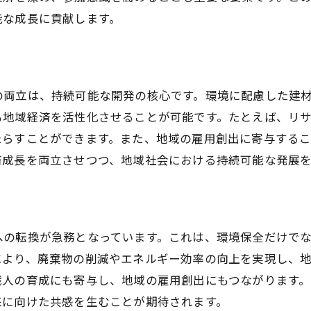
建設業における地域社会貢献活動の拡大
能な成長に貢献します。
新技術導入で愛知県建設業の効率化と環境負荷軽減
建設業における最新技術の活用例
環境にやさしい建設技術の開発と応用
の両立は、持続可能な開発の核心です。環境に配慮した建
デジタル化がもたらす効率的な施工管理
も地域経済を活性化させることが可能です。たとえば、リ
愛知県建設業におけるスマート技術導入
たらすことができます。また、地域の雇用創出に寄与するこ
AIとIoTの活用で建設業務を革新する
済成長を両立させつつ、地域社会における持続可能な発展
最新技術による環境負荷軽減の取り組み
エコフレンドリーな建材選択が愛知県の建設業を変え
持続可能な建材の選び方とその効果
への転換が急務となっています。これは、環境保全だけで
愛知県におけるエコ建材の導入事例
により、廃棄物の削減やエネルギー効率の向上を実現し、
環境配慮型建材の利点とデメリット
職人の育成にも寄与し、地域の雇用創出にもつながります
リサイクル素材の活用とその可能性
来に向けた共感を生むことが期待されます。