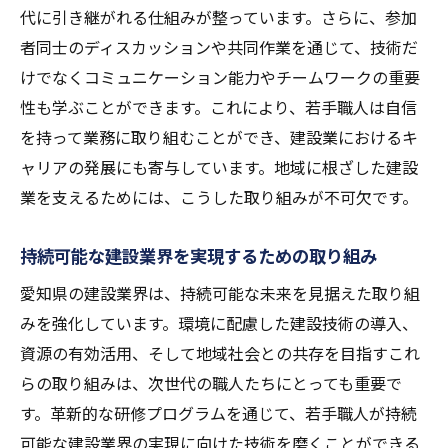
チ
代に引き継がれる仕組みが整っています。さらに、参加
愛知県の未来を切り拓く若き才能の育成
者同士のディスカッションや共同作業を通じて、技術だ
けでなくコミュニケーション能力やチームワークの重要
地域共創を目指す愛知県建設業の研修で得られ
性も学ぶことができます。これにより、若手職人は自信
るもの
を持って業務に取り組むことができ、建設業におけるキ
地域社会との共創を目指した研修の特徴
ャリアの発展にも寄与しています。地域に根ざした建設
研修参加者が得る地域貢献の意識
業を支えるためには、こうした取り組みが不可欠です。
地域ニーズに応えるためのスキル開発
共創を促進するためのコミュニケーション
持続可能な建設業界を実現するための取り組み
技術
愛知県の建設業界は、持続可能な未来を見据えた取り組
地域社会に根差した実践的研修の成功例
みを強化しています。環境に配慮した建設技術の導入、
共創的アプローチがもたらす地域への影響
資源の有効活用、そして地域社会との共存を目指すこれ
愛知県建設業界の新時代を切り拓く若手育成の
らの取り組みは、次世代の職人たちにとっても重要で
鍵
す。革新的な研修プログラムを通じて、若手職人が持続
若手育成のための画期的な方法論
可能な建設業界の実現に向けた技術を磨くことができる