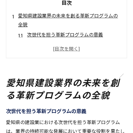
目次
愛知県建設業界の未来を創る革新プログラムの
全貌
次世代を担う革新プログラムの意義
建設技能向上を目指す最新カリキュラム
地域特化型の研修プログラムが生む成果
若手職人の技術研鑽を支える環境の整備
持続可能な建設業界を実現するための取り
愛知県建設業界の未来を創
組み
る革新プログラムの全貌
愛知県独自の研修プログラムの国際的評価
建設業の未来を切り拓く愛知県の若手職人育成
次世代を担う革新プログラムの意義
の挑戦
愛知県の建設業における次世代を担う革新プログラム
若手育成プログラムの具体的な取り組み
は、業界の持続可能な発展において重要な役割を果たし