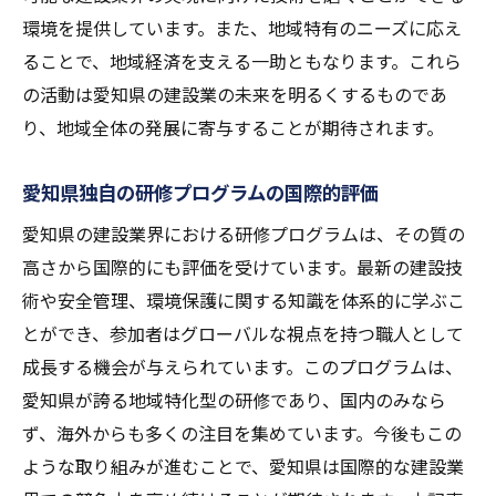
環境を提供しています。また、地域特有のニーズに応え
次世代を支える若手リーダーの育成
ることで、地域経済を支える一助ともなります。これら
若手職人が直面する課題とその克服方法
の活動は愛知県の建設業の未来を明るくするものであ
愛知県建設業界の未来を見据えた育成プラ
り、地域全体の発展に寄与することが期待されます。
ン
若手育成がもたらす建設業界の変革
愛知県独自の研修プログラムの国際的評価
研修を通じた若手育成の成功事例
愛知県の建設業界における研修プログラムは、その質の
高さから国際的にも評価を受けています。最新の建設技
術や安全管理、環境保護に関する知識を体系的に学ぶこ
とができ、参加者はグローバルな視点を持つ職人として
成長する機会が与えられています。このプログラムは、
愛知県が誇る地域特化型の研修であり、国内のみなら
ず、海外からも多くの注目を集めています。今後もこの
ような取り組みが進むことで、愛知県は国際的な建設業