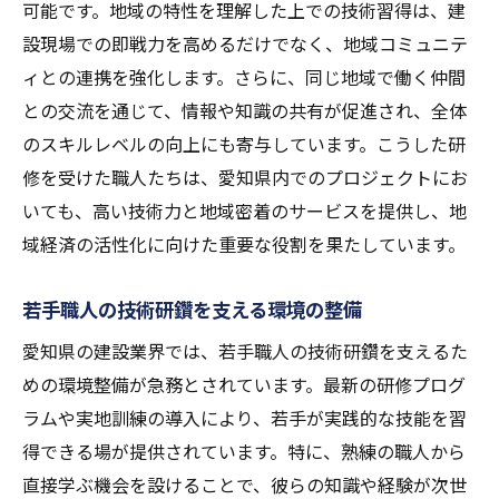
先端技術を取り入れた研修の実践
可能です。地域の特性を理解した上での技術習得は、建
職人の成長を促す評価とフィードバック
設現場での即戦力を高めるだけでなく、地域コミュニテ
ィとの連携を強化します。さらに、同じ地域で働く仲間
プロフェッショナル化を目指す継続的な学
との交流を通じて、情報や知識の共有が促進され、全体
び
のスキルレベルの向上にも寄与しています。こうした研
愛知県から全国へ広がる研修プログラムの
修を受けた職人たちは、愛知県内でのプロジェクトにお
波
いても、高い技術力と地域密着のサービスを提供し、地
愛知県建設業の未来を担う若者のための最先端
域経済の活性化に向けた重要な役割を果たしています。
研修計画
最新技術を学ぶ若者のための研修プラン
若手職人の技術研鑽を支える環境の整備
次世代リーダーを育成するためのプログラ
愛知県の建設業界では、若手職人の技術研鑽を支えるた
ム
めの環境整備が急務とされています。最新の研修プログ
若者向けの柔軟な学習環境の構築
ラムや実地訓練の導入により、若手が実践的な技能を習
未来の建設業界を支える若手の育成戦略
得できる場が提供されています。特に、熟練の職人から
教育と実践を融合したユニークなアプロー
直接学ぶ機会を設けることで、彼らの知識や経験が次世