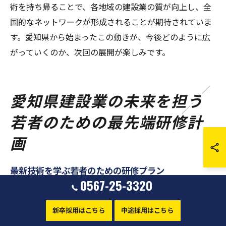
術を持ち帰ることで、各地域の建設業の質が向上し、全
国的なネットワークが形成されることが期待されていま
す。愛知県から始まったこの動きが、今後どのように広
がっていくのか、次回の展開が楽しみです。
愛知県建設業の未来を担う
若者のための最先端研修計
画
最新技術を学ぶ若者のための研修プラン
0567-25-3320
愛知県の建設業界では、最新の技術を習得するための研
修プランが整備されています。これらの研修は、特に若
新卒採用はこちら
中途採用はこちら
い世代をターゲットにしており、業界のニーズに即した