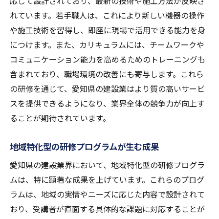
応じて設計されており、最新の技術や施工方法が反映さ
愛知県の建設業を支える革新的研修でキャリア
れています。若手職人は、これにより新しい機器の操作
の礎を築く
や施工技術を習得し、即座に現場で活用できる能力を身
キャリア形成に役立つ研修内容
につけます。また、カリキュラムには、チームワークや
専門的スキルを磨くための研修体系
コミュニケーション能力を高めるためのトレーニングも
含まれており、職場環境の改善にも寄与します。これら
長期的なキャリアを支えるスキル習得
の研修を通じて、愛知県の建設業はより質の高いサービ
研修を通じて得られる実践的経験
スを提供できるようになり、業界全体の競争力が向上す
業界の変化に対応できる柔軟性の育成
ることが期待されています。
研修がもたらす個人と業界の成長
建設業界のプロフェッショナルを目指す愛知県
地域特化型の研修プログラムが生む成果
の新しい研修
愛知県の建設業界において、地域特化型の研修プログラ
プロフェッショナル育成のための研修カリ
ムは、特に顕著な成果を上げています。これらのプログ
キュラム
ラムは、地域の実情やニーズに応じた内容で設計されて
専門家による指導で高まる技能と知識
おり、受講者が直面する具体的な課題に対応することが