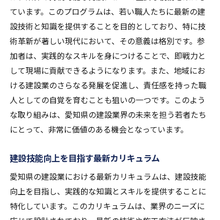
最新技術を導入した実践的な研修内容
ています。このプログラムは、若い職人たちに最新の建
職人育成で地域経済に貢献する方法
設技術と知識を提供することを目的としており、特に技
若手職人が直面する課題とその解決策
術革新が著しい現代において、その意義は格別です。参
愛知県の建設業界における人材育成の重要
加者は、実践的なスキルを身につけることで、即戦力と
性
して現場に貢献できるようになります。また、地域にお
経験豊富な講師陣による質の高い教育
ける建設業のさらなる発展を促進し、責任感を持った職
愛知県建設業の革新で地域発展に貢献する新た
人としての自覚を育むことも狙いの一つです。このよう
なアプローチ
な取り組みは、愛知県の建設業界の未来を担う若者たち
にとって、非常に価値のある機会となっています。
地域密着型プロジェクトの推進
新技術導入による業務効率化の事例
建設技能向上を目指す最新カリキュラム
地域のニーズを反映したプログラム設計
愛知県の建設業における最新カリキュラムは、建設技能
持続可能な発展を支える建設業の役割
向上を目指し、実践的な知識とスキルを提供することに
地元企業との連携による相乗効果
特化しています。このカリキュラムは、業界のニーズに
地域社会に根ざした革新プログラムの成果