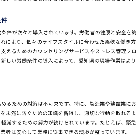
地域の特色を生かした創造的な現場作業
最新技術で進化する愛知県の現場作業
条件
愛知県におけるテクノロジーの活用
働条件が次々と導入されています。労働者の健康と安全を
スマート現場作業への進化
これにより、個々のライフスタイルに合わせた柔軟な働き
AIとIoTが変える現場作業の未来
を支えるためのカウンセリングサービスやストレス管理プ
最新技術がもたらす効率化の波
た新しい労働条件の導入によって、愛知県の現場作業はよ
愛知県の現場作業におけるデジタル化の進展
革新的技術による現場作業の改善事例
地域貢献とスキルアップを促進する現場作業
地域社会を支える現場作業の役割
高めるための対策は不可欠です。特に、製造業や建設業に
スキルアップを目指す現場作業者の育成
故を未然に防ぐための知識を習得し、適切な行動を取れる
地域イベントでの現場作業の活躍
を軽減するための努力が続けられています。たとえば、緊
現場作業を通じた地域振興の事例
作業者は安心して業務に従事できる環境が整っています。