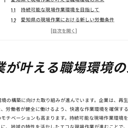
持続可能な現場作業環境を目指して
愛知県の現場作業における新しい労働条件
職場の安全性を高めるための対策
働きやすさを追求した現場作業の取り組み
現場作業者のための福利厚生と支援
職場環境改善のための愛知県の取り組み
業が叶える職場環境の
地域特性を活かす愛知県の現場作業の魅力
地域文化と共に成長する現場作業
愛知県独自のプロジェクトの魅力
地元資源を活用した現場作業の可能性
環境の構築に向けた取り組みが進んでいます。企業は、再
た、労働者が健全に働けるよう、快適な作業環境を確保す
愛知県の歴史が育む現場作業の価値
のモチベーションも高まります。持続可能な現場作業環境
観光地としての魅力を生かす現場作業
らに、地域の特性を活かしたエコな現場作業が進むことで