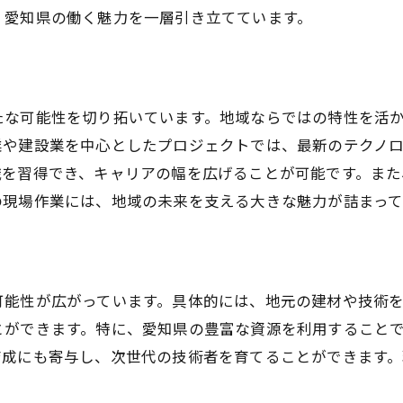
、愛知県の働く魅力を一層引き立てています。
未来を切り拓くための現場作業の変革
現場作業を進化させるための愛知県の取り組み
愛知県の先進的な現場作業プロジェクト
たな可能性を切り拓いています。地域ならではの特性を活
挑戦を機会に変える現場作業の未来
業や建設業を中心としたプロジェクトでは、最新のテクノ
識を習得でき、キャリアの幅を広げることが可能です。ま
の現場作業には、地域の未来を支える大きな魅力が詰まって
可能性が広がっています。具体的には、地元の建材や技術
とができます。特に、愛知県の豊富な資源を利用すること
育成にも寄与し、次世代の技術者を育てることができます