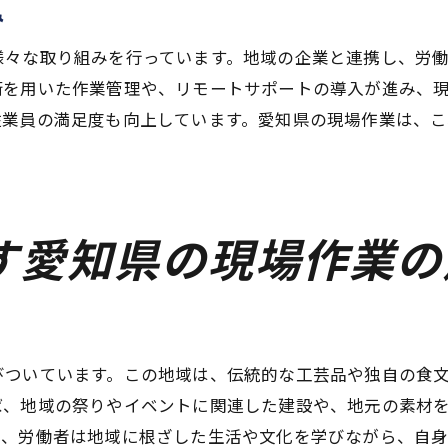
み
地方創生を支える現場作業の力
地域の未来を築く現場作業の重要性
様々な取り組みを行っています。地域の企業と連携し、労
術を用いた作業管理や、リモートサポートの導入が進み、
愛知県の地域社会に対する現場作業の影響
従業員の満足度も向上しています。愛知県の現場作業は、
愛知県での現場作業が提供するやりがいと誇り
現場作業者の誇りを育むプロジェクト
地域に根ざした現場作業の魅力
働く意義を実感できる現場作業
す愛知県の現場作業の
現場作業が生み出す達成感と充実感
現場作業者が感じる地域愛と誇り
愛知県における現場作業のやりがい
現場作業の未来を切り拓く愛知県の挑戦と機会
びついています。この地域は、伝統的な工芸品や独自の食
愛知県が直面する現場作業の挑戦
ば、地域の祭りやイベントに関連した建設や、地元の素材
て、労働者は地域に根ざした生活や文化を学びながら、自
現場作業における新しいビジネスチャンス