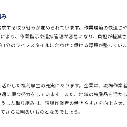
愛知県での現場作業がもたらす社会的影響
地域連携による現場作業の新しい取り組み
組み
愛知県で触れる最新トレンドと現場作業の可能性
追求する取り組みが進められています。作業環境の快適さ
愛知県から始まる現場作業のトレンド
入により、作業指示や進捗管理が容易になり、負担が軽減さ
地元企業とのコラボレーション事例
が自分のライフスタイルに合わせて働ける環境が整っていま
現場作業を取り巻く新しいビジネスモデル
トレンドを先取りした現場作業の実践
未来を見据えた現場作業の進化
現場作業における新しい働き方の提案
を活かした福利厚生の充実にあります。企業は、現場作業
現場作業を通じた地域社会への貢献と成長
快適に保つ努力をしています。また、地域の特産品を活か
現場作業がもたらす地域活性化の効果
こうした取り組みは、現場作業者の働きやすさを向上させ
ってさらに明るいものとなるでしょう。
現場作業を通じた地域人材の育成
地域課題解決へ向けた現場作業の取り組み