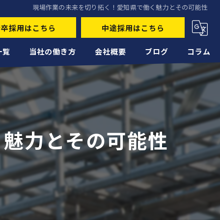
現場作業の未来を切り拓く！愛知県で働く魅力とその可能性
新卒採用はこちら
中途採用はこちら
一覧
当社の働き方
会社概要
ブログ
コラム
未経験
経験者
く魅力とその可能性
正社員
高収入
転職