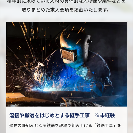
積極的に求めている人材の具体的な人物像や条件などを
取りまとめた求人要項を掲載いたします。
溶接や鍛冶をはじめとする継手工事 ※未経験
建物の骨組みとなる鉄筋を現場で組み上げる「鉄筋工事」を行う際、火や電気を使った溶接・鍛冶によって鉄筋どうしを繋ぐ仕事です。 鉄筋は工場で製造された後、搬入しやすいようにある程度の長さに切断されます。継手工事は、この短い鉄筋どうしを現場で再び繋ぎ合わせる仕事。大きな建物を建設する際に欠かせない工事です。 一口に継手工事と言っても、その工法は様々。アイズ継手技工株式会社では幅広い継手工事に対応し、他社ではできない仕事も請け負っているため、現場経験を通してレベルの高い技術が身に付きます。