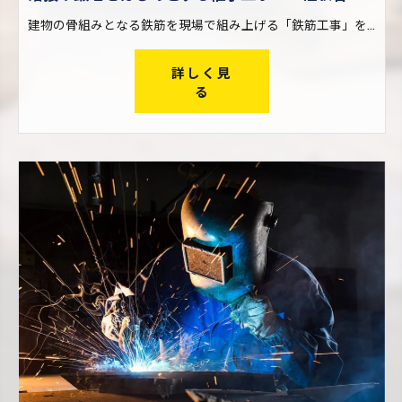
建物の骨組みとなる鉄筋を現場で組み上げる「鉄筋工事」を行う際、火や電気を使った溶接・鍛冶によって鉄筋どうしを繋ぐ仕事です。 鉄筋は工場で製造された後、搬入しやすいようにある程度の長さに切断されます。継手工事は、この短い鉄筋どうしを現場で再び繋ぎ合わせる仕事。大きな建物を建設する際に欠かせない工事です。 一口に継手工事と言っても、その工法は様々。アイズ継手技工株式会社では幅広い継手工事に対応し、他社ではできない仕事も請け負っているため、現場経験を通してレベルの高い技術が身に付きます。
詳しく見
る