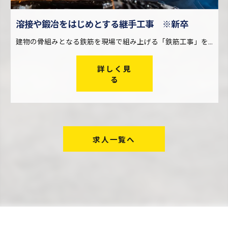
溶接や鍛冶をはじめとする継手工事 ※新卒
建物の骨組みとなる鉄筋を現場で組み上げる「鉄筋工事」を行う際、火や電気を使った溶接・鍛冶によって鉄筋どうしを繋ぐ仕事です。 鉄筋は工場で製造された後、搬入しやすいようにある程度の長さに切断されます。継手工事は、この短い鉄筋どうしを現場で再び繋ぎ合わせる仕事。大きな建物を建設する際に欠かせない工事です。 一口に継手工事と言っても、その工法は様々。アイズ継手技工株式会社では幅広い継手工事に対応し、他社ではできない仕事も請け負っているため、現場経験を通してレベルの高い技術が身に付きます。
詳しく見
る
求人一覧へ