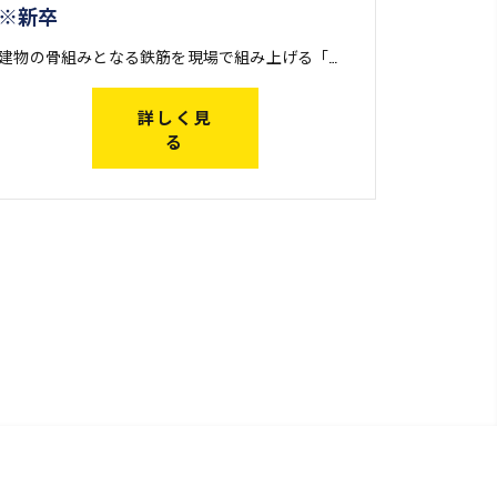
※新卒
建物の骨組みとなる鉄筋を現場で組み上げる「鉄筋工事」を行う際、火や電気を使った溶接・鍛冶によって鉄筋どうしを繋ぐ仕事です。 鉄筋は工場で製造された後、搬入しやすいようにある程度の長さに切断されます。継手工事は、この短い鉄筋どうしを現場で再び繋ぎ合わせる仕事。大きな建物を建設する際に欠かせない工事です。 一口に継手工事と言っても、その工法は様々。アイズ継手技工株式会社では幅広い継手工事に対応し、他社ではできない仕事も請け負っているため、現場経験を通してレベルの高い技術が身に付きます。
詳しく見
る