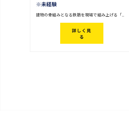
※未経験
建物の骨組みとなる鉄筋を現場で組み上げる「鉄筋工事」を行う際、火や電気を使った溶接・鍛冶によって鉄筋どうしを繋ぐ仕事です。 鉄筋は工場で製造された後、搬入しやすいようにある程度の長さに切断されます。継手工事は、この短い鉄筋どうしを現場で再び繋ぎ合わせる仕事。大きな建物を建設する際に欠かせない工事です。 一口に継手工事と言っても、その工法は様々。アイズ継手技工株式会社では幅広い継手工事に対応し、他社ではできない仕事も請け負っているため、現場経験を通してレベルの高い技術が身に付きます。
詳しく見
る