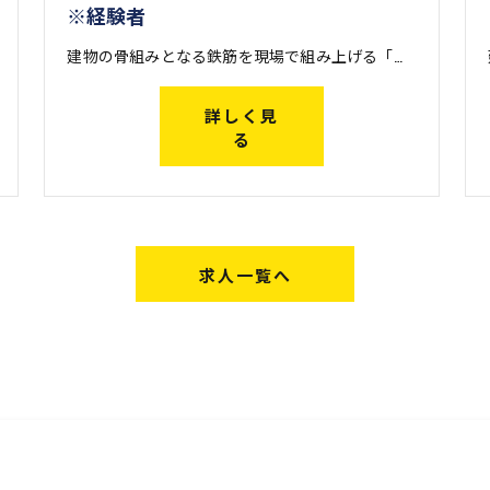
※経験者
建物の骨組みとなる鉄筋を現場で組み上げる「鉄筋工事」を行う際、火や電気を使った溶接・鍛冶によって鉄筋どうしを繋ぐ仕事です。 鉄筋は工場で製造された後、搬入しやすいようにある程度の長さに切断されます。継手工事は、この短い鉄筋どうしを現場で再び繋ぎ合わせる仕事。大きな建物を建設する際に欠かせない工事です。 一口に継手工事と言っても、その工法は様々。アイズ継手技工株式会社では幅広い継手工事に対応し、他社ではできない仕事も請け負っているため、現場経験を通してレベルの高い技術が身に付きます。
詳しく見
る
求人一覧へ