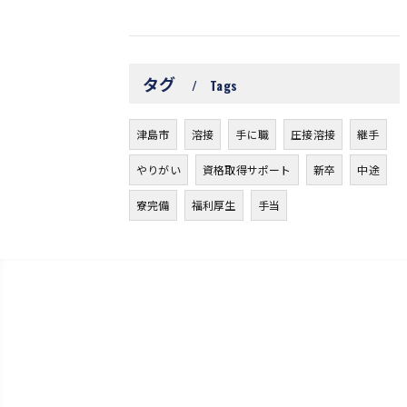
タグ
Tags
津島市
溶接
手に職
圧接溶接
継手
やりがい
資格取得サポート
新卒
中途
寮完備
福利厚生
手当