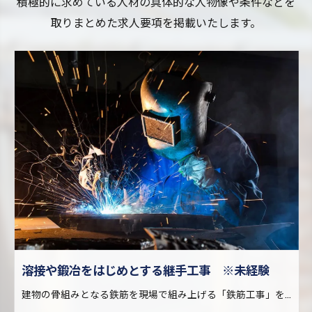
積極的に求めている人材の具体的な人物像や条件などを
取りまとめた求人要項を掲載いたします。
溶接や鍛冶をはじめとする継手工事 ※未経験
建物の骨組みとなる鉄筋を現場で組み上げる「鉄筋工事」を行う際、火や電気を使った溶接・鍛冶によって鉄筋どうしを繋ぐ仕事です。 鉄筋は工場で製造された後、搬入しやすいようにある程度の長さに切断されます。継手工事は、この短い鉄筋どうしを現場で再び繋ぎ合わせる仕事。大きな建物を建設する際に欠かせない工事です。 一口に継手工事と言っても、その工法は様々。アイズ継手技工株式会社では幅広い継手工事に対応し、他社ではできない仕事も請け負っているため、現場経験を通してレベルの高い技術が身に付きます。