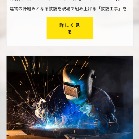
建物の骨組みとなる鉄筋を現場で組み上げる「鉄筋工事」を行う際、火や電気を使った溶接・鍛冶によって鉄筋どうしを繋ぐ仕事です。 鉄筋は工場で製造された後、搬入しやすいようにある程度の長さに切断されます。継手工事は、この短い鉄筋どうしを現場で再び繋ぎ合わせる仕事。大きな建物を建設する際に欠かせない工事です。 一口に継手工事と言っても、その工法は様々。アイズ継手技工株式会社では幅広い継手工事に対応し、他社ではできない仕事も請け負っているため、現場経験を通してレベルの高い技術が身に付きます。
詳しく見
る