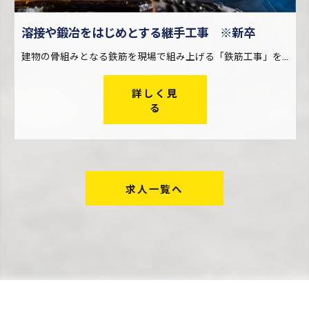
溶接や鍛冶をはじめとする継手工事 ※新卒
建物の骨組みとなる鉄筋を現場で組み上げる「鉄筋工事」を行う際、火や電気を使った溶接・鍛冶によって鉄筋どうしを繋ぐ仕事です。 鉄筋は工場で製造された後、搬入しやすいようにある程度の長さに切断されます。継手工事は、この短い鉄筋どうしを現場で再び繋ぎ合わせる仕事。大きな建物を建設する際に欠かせない工事です。 一口に継手工事と言っても、その工法は様々。アイズ継手技工株式会社では幅広い継手工事に対応し、他社ではできない仕事も請け負っているため、現場経験を通してレベルの高い技術が身に付きます。
詳しく見
る
求人一覧へ