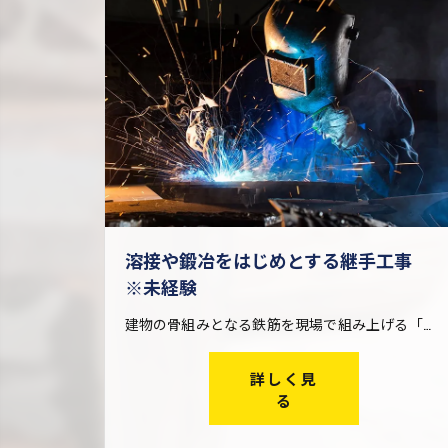
溶接や鍛冶をはじめとする継手工事
※未経験
建物の骨組みとなる鉄筋を現場で組み上げる「鉄筋工事」を行う際、火や電気を使った溶接・鍛冶によって鉄筋どうしを繋ぐ仕事です。 鉄筋は工場で製造された後、搬入しやすいようにある程度の長さに切断されます。継手工事は、この短い鉄筋どうしを現場で再び繋ぎ合わせる仕事。大きな建物を建設する際に欠かせない工事です。 一口に継手工事と言っても、その工法は様々。アイズ継手技工株式会社では幅広い継手工事に対応し、他社ではできない仕事も請け負っているため、現場経験を通してレベルの高い技術が身に付きます。
詳しく見
る