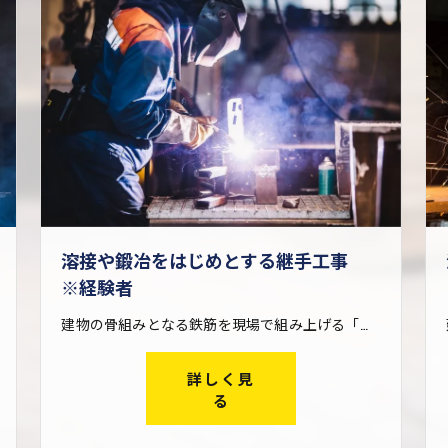
溶接や鍛冶をはじめとする継手工事
※経験者
建物の骨組みとなる鉄筋を現場で組み上げる「鉄筋工事」を行う際、火や電気を使った溶接・鍛冶によって鉄筋どうしを繋ぐ仕事です。 鉄筋は工場で製造された後、搬入しやすいようにある程度の長さに切断されます。継手工事は、この短い鉄筋どうしを現場で再び繋ぎ合わせる仕事。大きな建物を建設する際に欠かせない工事です。 一口に継手工事と言っても、その工法は様々。アイズ継手技工株式会社では幅広い継手工事に対応し、他社ではできない仕事も請け負っているため、現場経験を通してレベルの高い技術が身に付きます。
詳しく見
る