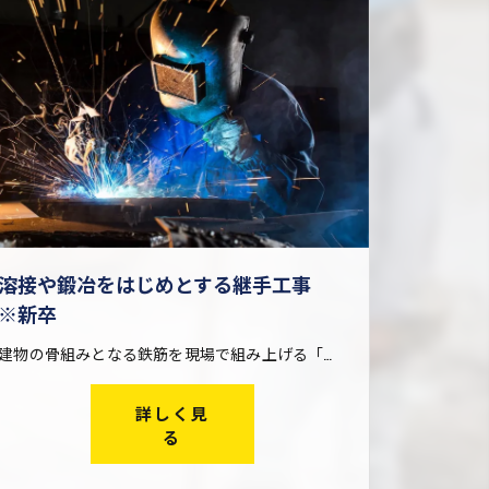
溶接や鍛冶をはじめとする継手工事
※新卒
建物の骨組みとなる鉄筋を現場で組み上げる「鉄筋工事」を行う際、火や電気を使った溶接・鍛冶によって鉄筋どうしを繋ぐ仕事です。 鉄筋は工場で製造された後、搬入しやすいようにある程度の長さに切断されます。継手工事は、この短い鉄筋どうしを現場で再び繋ぎ合わせる仕事。大きな建物を建設する際に欠かせない工事です。 一口に継手工事と言っても、その工法は様々。アイズ継手技工株式会社では幅広い継手工事に対応し、他社ではできない仕事も請け負っているため、現場経験を通してレベルの高い技術が身に付きます。
詳しく見
る